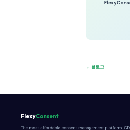
FlexyCons
← 블로그
Flexy
Consent
The most affordable consent management platform. GD