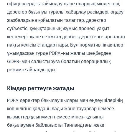
офицерлерді тағайындау және олардың міндеттері,
деректер бұзылуы туралы хабарлау рәсімдері, өңдеу
жазбаларына қойылатын талаптар, деректер
субъектісі құқықтарының жұмыс процесі уақыт
кестелері, және сезімтал дербес деректерге арналған
нақты келісім стандарттары. Бұл нормативтік актілер
ұжымдасқан түрде PDPA-ны жалпы шеңберден
GDPR-мен салыстыруға болатын операциялық
режимге айналдырды.
Кімдер реттеуге жатады
PDPA деректер бақылаушылары мен өңдеушілерінің
көпшілігіне қолданылады және тауарлар немесе
қызметтер ұсынумен немесе мінез-құлықты
бақылаумен байланысты Таиландтағы жеке