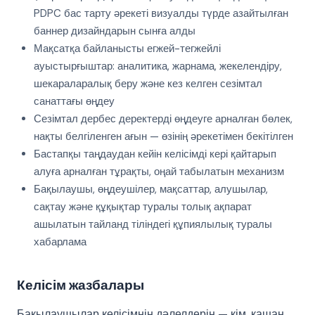
PDPC бас тарту әрекеті визуалды түрде азайтылған
баннер дизайндарын сынға алды
Мақсатқа байланысты егжей-тегжейлі
ауыстырғыштар: аналитика, жарнама, жекелендіру,
шекараларалық беру және кез келген сезімтал
санаттағы өңдеу
Сезімтал дербес деректерді өңдеуге арналған бөлек,
нақты белгіленген ағын — өзінің әрекетімен бекітілген
Бастапқы таңдаудан кейін келісімді кері қайтарып
алуға арналған тұрақты, оңай табылатын механизм
Бақылаушы, өңдеушілер, мақсаттар, алушылар,
сақтау және құқықтар туралы толық ақпарат
ашылатын тайланд тіліндегі құпиялылық туралы
хабарлама
Келісім жазбалары
Бақылаушылар келісімнің дәлелдерін — кім, қашан,