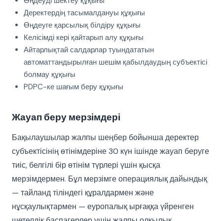
Өңдеуді шектеу құқығы
Деректердің тасымалдануы құқығы
Өңдеуге қарсылық білдіру құқығы
Келісімді кері қайтарып алу құқығы
Айтарлықтай салдарлар туындататын
автоматтандырылған шешім қабылдаудың субъектісі
болмау құқығы
PDPC-ке шағым беру құқығы
Жауап беру мерзімдері
Бақылаушылар жалпы шеңбер бойынша деректер
субъектісінің өтінімдеріне 30 күн ішінде жауап беруге
тиіс, белгілі бір өтінім түрлері үшін қысқа
мерзімдермен. Бұл мерзімге операциялық дайындық
— тайланд тіліндегі құралдармен және
нұсқаулықтармен — еуропалық ырғаққа үйренген
шетелдік баспагерлер үшін жалпы олқылық.