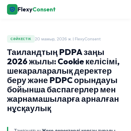
Flexy
Consent
20 мамыр, 2026 ж. | FlexyConsent
СӘЙКЕСТІК
Таиландтың PDPA заңы
2026 жылы: Cookie келісімі,
шекараларалық деректер
беру және PDPC орындауы
бойынша баспагерлер мен
жарнамашыларға арналған
нұсқаулық
Таиландтың
Жеке деректерді қорғау туралы