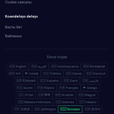
Cookie саясаты
Компdelays delays
Басты бет
Байланыс
Басқа тілдер
🇬🇧 English
🇸🇦 العربية
🇦🇿 Azərbaycanca
🇧🇬 Български
🇧🇩 বাংলা
🏴 Català
🇨🇿 Čeština
🇩🇰 Dansk
🇩🇪 Deutsch
🇬🇷 Ελληνικά
🇪🇸 Español
🇪🇪 Eesti
🇮🇷 فارسی
🇫🇮 Suomi
🇵🇭 Filipino
🇫🇷 Français
🏴 Galego
🇮🇱 עברית
🇮🇳 हिन्दी
🇭🇷 Hrvatski
🇭🇺 Magyar
🇮🇩 Bahasa Indonesia
🇮🇸 Íslenska
🇮🇹 Italiano
🇯🇵 日本語
🇬🇪 ქართული
🇰🇿 Қазақша
🇰🇷 한국어