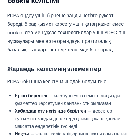
cookie келісімі
PDPA өңдеу үшін бірнеше заңды негізге рұқсат
береді, бірақ қызмет көрсету үшін қатаң қажет емес
cookie-лер мен ұқсас технологиялар үшін PDPC-тің
нұсқаулары мен ерте орындауы практикалық
базалық стандарт ретінде келісімде біріктірілді.
Жарамды келісімнің элементтері
PDPA бойынша келісім мынадай болуы тиіс:
Еркін берілген
— мәжбүрлеусіз немесе маңызды
қызметтер көрсетумен байланыстырылмаған
Хабардар ету негізінде берілген
— деректер
субъектісі қандай деректердің, кімнің және қандай
мақсатта өңделетінін түсінеді
Нақты
— жалпы келісімнің орнына нақты анықталған