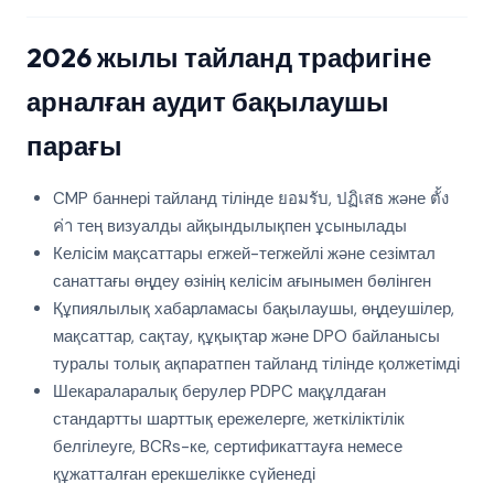
2026 жылы тайланд трафигіне
арналған аудит бақылаушы
парағы
CMP баннері тайланд тілінде ยอมรับ, ปฏิเสธ және ตั้ง
ค่า тең визуалды айқындылықпен ұсынылады
Келісім мақсаттары егжей-тегжейлі және сезімтал
санаттағы өңдеу өзінің келісім ағынымен бөлінген
Құпиялылық хабарламасы бақылаушы, өңдеушілер,
мақсаттар, сақтау, құқықтар және DPO байланысы
туралы толық ақпаратпен тайланд тілінде қолжетімді
Шекараларалық берулер PDPC мақұлдаған
стандартты шарттық ережелерге, жеткіліктілік
белгілеуге, BCRs-ке, сертификаттауға немесе
құжатталған ерекшелікке сүйенеді