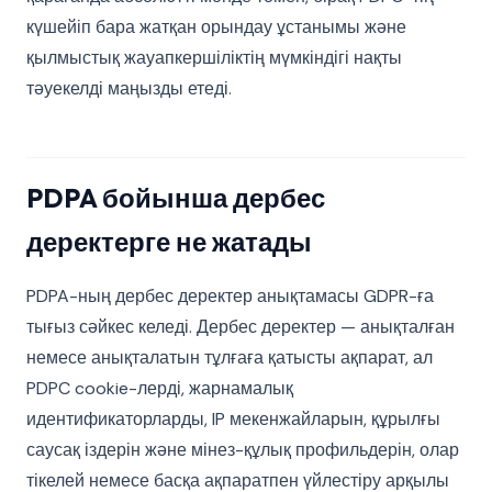
күшейіп бара жатқан орындау ұстанымы және
қылмыстық жауапкершіліктің мүмкіндігі нақты
тәуекелді маңызды етеді.
PDPA бойынша дербес
деректерге не жатады
PDPA-ның дербес деректер анықтамасы GDPR-ға
тығыз сәйкес келеді. Дербес деректер — анықталған
немесе анықталатын тұлғаға қатысты ақпарат, ал
PDPC cookie-лерді, жарнамалық
идентификаторларды, IP мекенжайларын, құрылғы
саусақ іздерін және мінез-құлық профильдерін, олар
тікелей немесе басқа ақпаратпен үйлестіру арқылы