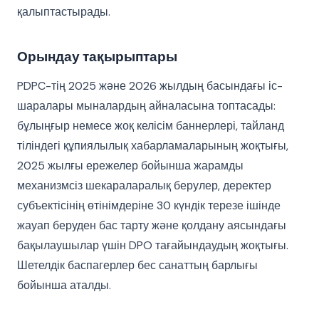
қалыптастырады.
Орындау тақырыптары
PDPC-тің 2025 және 2026 жылдың басындағы іс-
шаралары мыналардың айналасына топтасады:
бұлыңғыр немесе жоқ келісім баннерлері, тайланд
тіліндегі құпиялылық хабарламаларының жоқтығы,
2025 жылғы ережелер бойынша жарамды
механизмсіз шекараларалық берулер, деректер
субъектісінің өтінімдеріне 30 күндік терезе ішінде
жауап беруден бас тарту және қолдану аясындағы
бақылаушылар үшін DPO тағайындаудың жоқтығы.
Шетелдік баспагерлер бес санаттың барлығы
бойынша аталды.