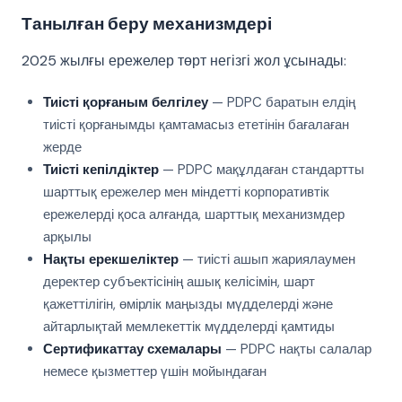
Танылған беру механизмдері
2025 жылғы ережелер төрт негізгі жол ұсынады:
Тиісті қорғаным белгілеу
— PDPC баратын елдің
тиісті қорғанымды қамтамасыз ететінін бағалаған
жерде
Тиісті кепілдіктер
— PDPC мақұлдаған стандартты
шарттық ережелер мен міндетті корпоративтік
ережелерді қоса алғанда, шарттық механизмдер
арқылы
Нақты ерекшеліктер
— тиісті ашып жариялаумен
деректер субъектісінің ашық келісімін, шарт
қажеттілігін, өмірлік маңызды мүдделерді және
айтарлықтай мемлекеттік мүдделерді қамтиды
Сертификаттау схемалары
— PDPC нақты салалар
немесе қызметтер үшін мойындаған