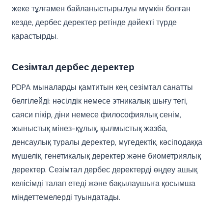
жеке тұлғамен байланыстырылуы мүмкін болған
кезде, дербес деректер ретінде дәйекті түрде
қарастырды.
Сезімтал дербес деректер
PDPA мыналарды қамтитын кең сезімтал санатты
белгілейді: нәсілдік немесе этникалық шығу тегі,
саяси пікір, діни немесе философиялық сенім,
жыныстық мінез-құлық, қылмыстық жазба,
денсаулық туралы деректер, мүгедектік, кәсіподаққа
мүшелік, генетикалық деректер және биометриялық
деректер. Сезімтал дербес деректерді өңдеу ашық
келісімді талап етеді және бақылаушыға қосымша
міндеттемелерді туындатады.