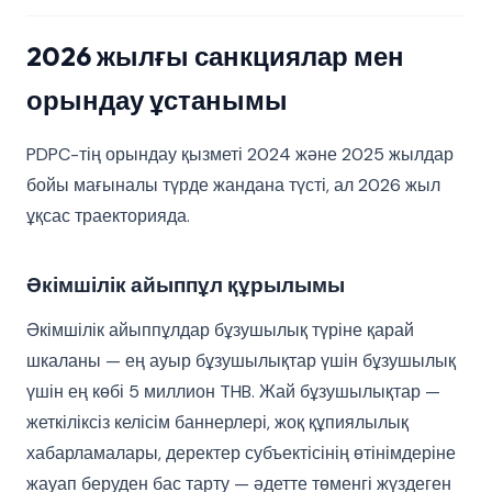
2026 жылғы санкциялар мен
орындау ұстанымы
PDPC-тің орындау қызметі 2024 және 2025 жылдар
бойы мағыналы түрде жандана түсті, ал 2026 жыл
ұқсас траекторияда.
Әкімшілік айыппұл құрылымы
Әкімшілік айыппұлдар бұзушылық түріне қарай
шкаланы — ең ауыр бұзушылықтар үшін бұзушылық
үшін ең көбі 5 миллион THB. Жай бұзушылықтар —
жеткіліксіз келісім баннерлері, жоқ құпиялылық
хабарламалары, деректер субъектісінің өтінімдеріне
жауап беруден бас тарту — әдетте төменгі жүздеген