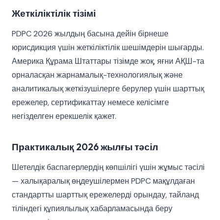
Жеткіліктілік тізімі
PDPC 2026 жылдың басына дейін бірнеше
юрисдикция үшін жеткіліктілік шешімдерін шығарды.
Америка Құрама Штаттары тізімде жоқ, яғни АҚШ-та
орналасқан жарнамалық-технологиялық және
аналитикалық жеткізушілерге берулер үшін шарттық
ережелер, сертификаттау немесе келісімге
негізделген ерекшелік қажет.
Практикалық 2026 жылғы тәсіл
Шетелдік баспагерлердің көпшілігі үшін жұмыс тәсілі
— халықаралық өңдеушілермен PDPC мақұлдаған
стандартты шарттық ережелерді орындау, тайланд
тіліндегі құпиялылық хабарламасында беру