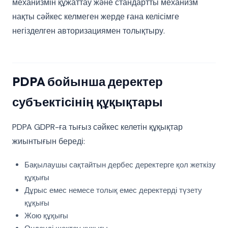
механизмін құжаттау және стандартты механизм
нақты сәйкес келмеген жерде ғана келісімге
негізделген авторизациямен толықтыру.
PDPA бойынша деректер
субъектісінің құқықтары
PDPA GDPR-ға тығыз сәйкес келетін құқықтар
жиынтығын береді:
Бақылаушы сақтайтын дербес деректерге қол жеткізу
құқығы
Дұрыс емес немесе толық емес деректерді түзету
құқығы
Жою құқығы