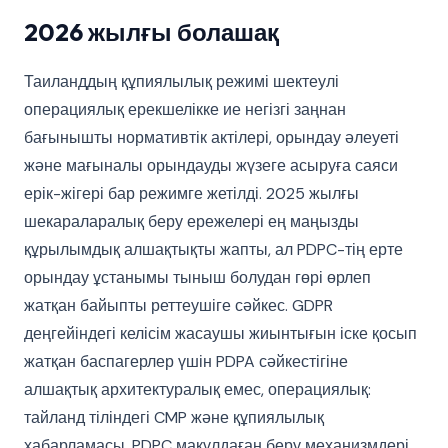
2026 жылғы болашақ
Таиланддың құпиялылық режимі шектеулі
операциялық ерекшелікке ие негізгі заңнан
бағынышты нормативтік актілері, орындау әлеуеті
және мағыналы орындауды жүзеге асыруға саяси
ерік-жігері бар режимге жетілді. 2025 жылғы
шекараларалық беру ережелері ең маңызды
құрылымдық алшақтықты жапты, ал PDPC-тің ерте
орындау ұстанымы тыныш болудан гөрі өрлеп
жатқан байыпты реттеушіге сәйкес. GDPR
деңгейіндегі келісім жасаушы жиынтығын іске қосып
жатқан баспагерлер үшін PDPA сәйкестігіне
алшақтық архитектуралық емес, операциялық:
тайланд тіліндегі CMP және құпиялылық
хабарламасы, PDPC мақұлдаған беру механизмдері,