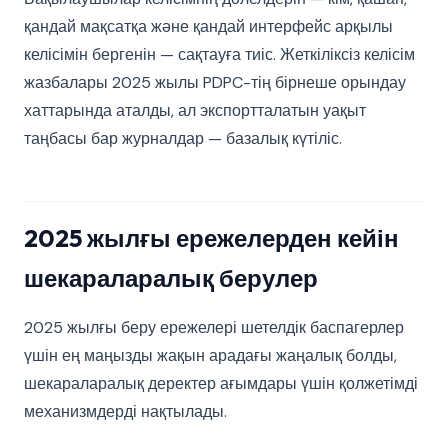
қандай мақсатқа және қандай интерфейс арқылы
келісімін бергенін — сақтауға тиіс. Жеткіліксіз келісім
жазбалары 2025 жылы PDPC-тің бірнеше орындау
хаттарында аталды, ал экспортталатын уақыт
таңбасы бар журналдар — базалық күтіліс.
2025 жылғы ережелерден кейін
шекараларалық берулер
2025 жылғы беру ережелері шетелдік баспагерлер
үшін ең маңызды жақын арадағы жаңалық болды,
шекараларалық деректер ағымдары үшін қолжетімді
механизмдерді нақтылады.