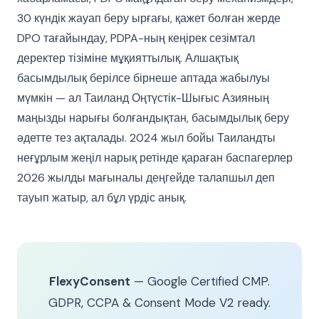
30 күндік жауап беру ырғағы, қажет болған жерде
DPO тағайындау, PDPA-ның кеңірек сезімтал
деректер тізіміне мұқияттылық. Алшақтық
басымдылық берілсе бірнеше аптада жабылуы
мүмкін — ал Таиланд Оңтүстік-Шығыс Азияның
маңызды нарығы болғандықтан, басымдылық беру
әдетте тез ақталады. 2024 жыл бойы Таиландты
неғұрлым жеңіл нарық ретінде қараған баспагерлер
2026 жылды мағыналы деңгейде талапшыл деп
тауып жатыр, ал бұл үрдіс анық.
FlexyConsent
— Google Certified CMP.
GDPR, CCPA & Consent Mode V2 ready.