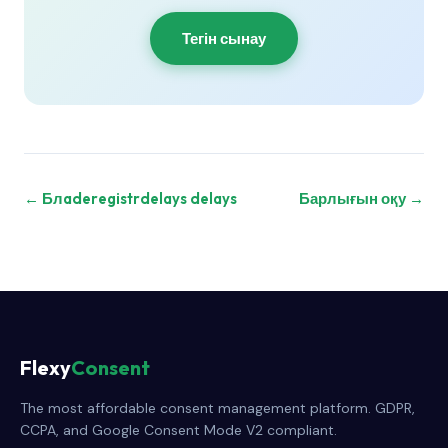
Тегін сынау
← Блaderegistrdelays delays
Барлығын оқу →
Flexy
Consent
The most affordable consent management platform. GDPR,
CCPA, and Google Consent Mode V2 compliant.