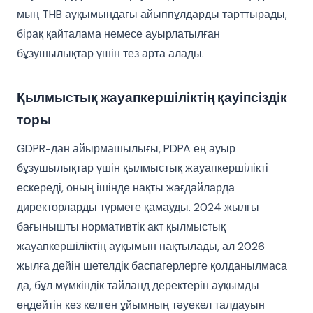
мың THB ауқымындағы айыппұлдарды тарттырады,
бірақ қайталама немесе ауырлатылған
бұзушылықтар үшін тез арта алады.
Қылмыстық жауапкершіліктің қауіпсіздік
торы
GDPR-дан айырмашылығы, PDPA ең ауыр
бұзушылықтар үшін қылмыстық жауапкершілікті
ескереді, оның ішінде нақты жағдайларда
директорларды түрмеге қамауды. 2024 жылғы
бағынышты нормативтік акт қылмыстық
жауапкершіліктің ауқымын нақтылады, ал 2026
жылға дейін шетелдік баспагерлерге қолданылмаса
да, бұл мүмкіндік тайланд деректерін ауқымды
өңдейтін кез келген ұйымның тәуекел талдауын