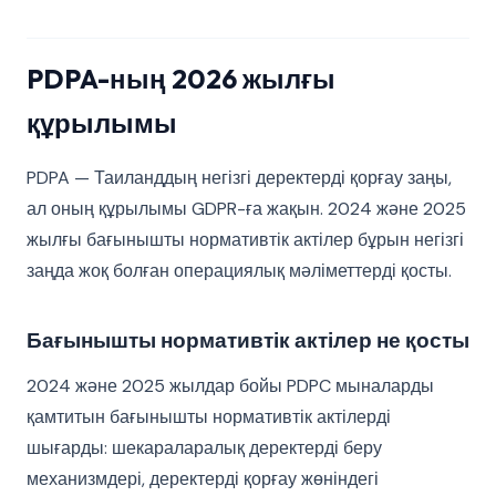
PDPA-ның 2026 жылғы
құрылымы
PDPA — Таиланддың негізгі деректерді қорғау заңы,
ал оның құрылымы GDPR-ға жақын. 2024 және 2025
жылғы бағынышты нормативтік актілер бұрын негізгі
заңда жоқ болған операциялық мәліметтерді қосты.
Бағынышты нормативтік актілер не қосты
2024 және 2025 жылдар бойы PDPC мыналарды
қамтитын бағынышты нормативтік актілерді
шығарды: шекараларалық деректерді беру
механизмдері, деректерді қорғау жөніндегі