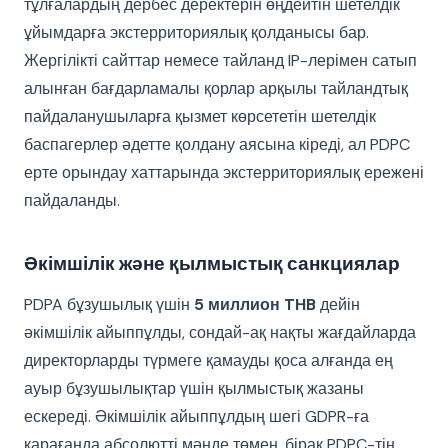
тұлғалардың дербес деректерін өңдейтін шетелдік
ұйымдарға экстерриториялық қолданысы бар.
Жергілікті сайттар немесе тайланд IP-лерімен сатып
алынған бағдарламалы қорлар арқылы тайландтық
пайдаланушыларға қызмет көрсететін шетелдік
баспагерлер әдетте қолдану аясына кіреді, ал PDPC
ерте орындау хаттарында экстерриториялық ережені
пайдаланды.
Әкімшілік және қылмыстық санкциялар
PDPA бұзушылық үшін
5 миллион THB
дейін
әкімшілік айыппұлды, сондай-ақ нақты жағдайларда
директорларды түрмеге қамауды қоса алғанда ең
ауыр бұзушылықтар үшін қылмыстық жазаны
ескереді. Әкімшілік айыппұлдың шегі GDPR-ға
қарағанда абсолютті мәнде төмен, бірақ PDPC-тің