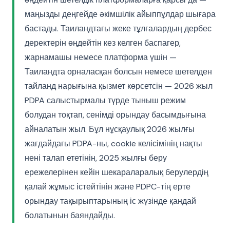
маңызды деңгейде әкімшілік айыппұлдар шығара
бастады. Таиландтағы жеке тұлғалардың дербес
деректерін өңдейтін кез келген баспагер,
жарнамашы немесе платформа үшін —
Таиландта орналасқан болсын немесе шетелден
тайланд нарығына қызмет көрсетсін — 2026 жыл
PDPA салыстырмалы түрде тыныш режим
болудан тоқтап, сенімді орындау басымдығына
айналатын жыл. Бұл нұсқаулық 2026 жылғы
жағдайдағы PDPA-ны, cookie келісімінің нақты
нені талап ететінін, 2025 жылғы беру
ережелерінен кейін шекараларалық берулердің
қалай жұмыс істейтінін және PDPC-тің ерте
орындау тақырыптарының іс жүзінде қандай
болатынын баяндайды.