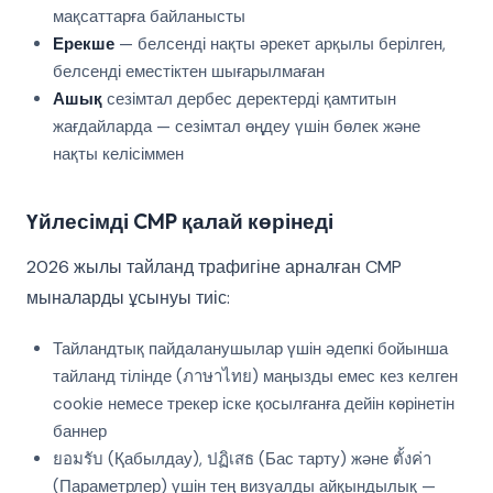
мақсаттарға байланысты
Ерекше
— белсенді нақты әрекет арқылы берілген,
белсенді еместіктен шығарылмаған
Ашық
сезімтал дербес деректерді қамтитын
жағдайларда — сезімтал өңдеу үшін бөлек және
нақты келісіммен
Үйлесімді CMP қалай көрінеді
2026 жылы тайланд трафигіне арналған CMP
мыналарды ұсынуы тиіс:
Тайландтық пайдаланушылар үшін әдепкі бойынша
тайланд тілінде (ภาษาไทย) маңызды емес кез келген
cookie немесе трекер іске қосылғанға дейін көрінетін
баннер
ยอมรับ (Қабылдау), ปฏิเสธ (Бас тарту) және ตั้งค่า
(Параметрлер) үшін тең визуалды айқындылық —