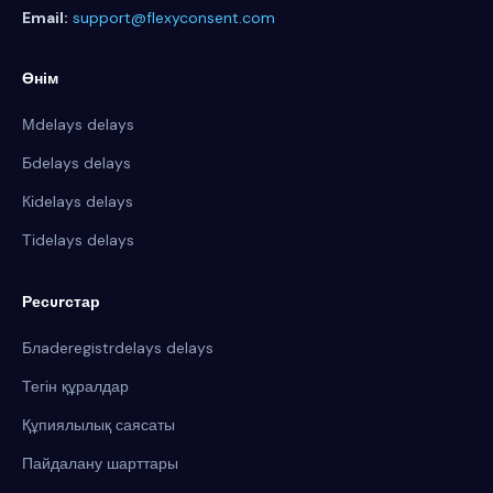
Email:
support@flexyconsent.com
Өнім
Мdelays delays
Бdelays delays
Кіdelays delays
Тіdelays delays
Ресurстар
Блaderegistrdelays delays
Тегін құралдар
Құпиялылық саясаты
Пайдалану шарттары