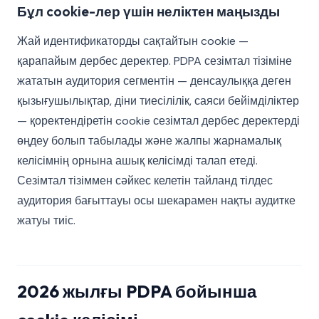
Бұл cookie-лер үшін неліктен маңызды
Жай идентификаторды сақтайтын cookie —
қарапайым дербес деректер. PDPA сезімтал тізіміне
жататын аудитория сегментін — денсаулыққа деген
қызығушылықтар, діни тиесілілік, саяси бейімділіктер
— қоректендіретін cookie сезімтал дербес деректерді
өңдеу болып табылады және жалпы жарнамалық
келісімнің орнына ашық келісімді талап етеді.
Сезімтал тізіммен сәйкес келетін тайланд тілдес
аудитория бағыттауы осы шекарамен нақты аудитке
жатуы тиіс.
2026 жылғы PDPA бойынша