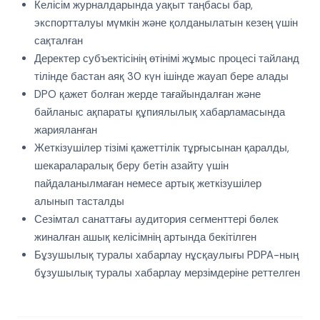
Келісім журналдарында уақыт таңбасы бар,
экспортталуы мүмкін және қолданылатын кезең үшін
сақталған
Деректер субъектісінің өтінімі жұмыс процесі тайланд
тілінде бастан аяқ 30 күн ішінде жауап бере алады
DPO қажет болған жерде тағайындалған және
байланыс ақпараты құпиялылық хабарламасында
жарияланған
Жеткізушілер тізімі қажеттілік тұрғысынан қаралды,
шекараларалық беру бетін азайту үшін
пайдаланылмаған немесе артық жеткізушілер
алынып тасталды
Сезімтал санаттағы аудитория сегменттері бөлек
жиналған ашық келісімнің артында бекітілген
Бұзушылық туралы хабарлау нұсқаулығы PDPA-ның
бұзушылық туралы хабарлау мерзімдеріне реттелген