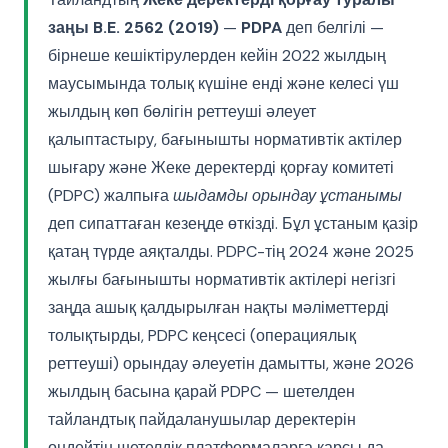
заңы B.E. 2562 (2019)
—
PDPA
деп белгілі —
бірнеше кешіктірулерден кейін 2022 жылдың
маусымында толық күшіне енді және келесі үш
жылдың көп бөлігін реттеуші әлеует
қалыптастыру, бағынышты нормативтік актілер
шығару және Жеке деректерді қорғау комитеті
(PDPC) жалпыға
шыдамды орындау ұстанымы
деп сипаттаған кезеңде өткізді. Бұл ұстаным қазір
қатаң түрде аяқталды. PDPC-тің 2024 және 2025
жылғы бағынышты нормативтік актілері негізгі
заңда ашық қалдырылған нақты мәліметтерді
толықтырды, PDPC кеңсесі (операциялық
реттеуші) орындау әлеуетін дамытты, және 2026
жылдың басына қарай PDPC — шетелден
тайландтық пайдаланушылар деректерін
өңдейтін шетелдік платформаларға қарсы да —