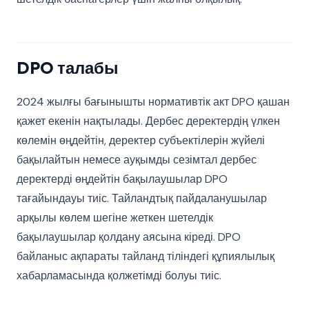
DPO талабы
2024 жылғы бағынышты нормативтік акт DPO қашан
қажет екенін нақтылады. Дербес деректердің үлкен
көлемін өңдейтін, деректер субъектілерін жүйелі
бақылайтын немесе ауқымды сезімтал дербес
деректерді өңдейтін бақылаушылар DPO
тағайындауы тиіс. Тайландтық пайдаланушылар
арқылы көлем шегіне жеткен шетелдік
бақылаушылар қолдану аясына кіреді. DPO
байланыс ақпараты тайланд тіліндегі құпиялылық
хабарламасында қолжетімді болуы тиіс.