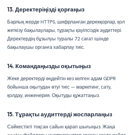
13. Деректеріңізді қорғаңыз
Барлық жерде HTTPS, шифрланған дерекқорлар, қол
жеткізу бақылаулары, тұрақты қауіпсіздік аудиттері.
Деректердің бұзылуы туралы 72 сағат ішінде
бақылаушы органға хабарлау тиіс.
14. Командаңызды оқытыңыз
Жеке деректерді өңдейтін кез келген адам GDPR
бойынша оқытудан өтуі тиіс — маркетинг, сату,
қолдау, инженерия. Оқытуды құжаттаңыз.
15. Тұрақты аудиттерді жоспарлаңыз
Сәйкестікті тоқсан сайын қарап шығыңыз. Жаңа