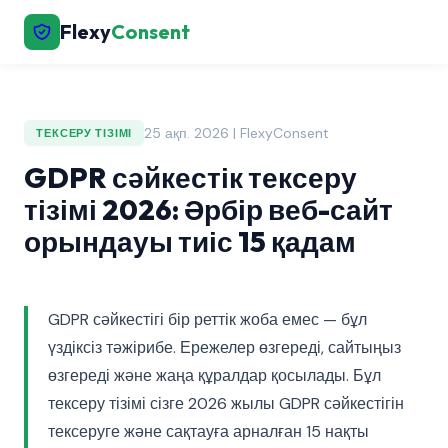
Flexy
Consent
25 ақп. 2026 | FlexyConsent
ТЕКСЕРУ ТІЗІМІ
GDPR сәйкестік тексеру
тізімі 2026: Әрбір веб-сайт
орындауы тиіс 15 қадам
GDPR сәйкестігі бір реттік жоба емес — бұл
үздіксіз тәжірибе. Ережелер өзгереді, сайтыңыз
өзгереді және жаңа құралдар қосылады. Бұл
тексеру тізімі сізге 2026 жылы GDPR сәйкестігін
тексеруге және сақтауға арналған 15 нақты