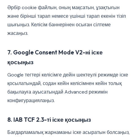
Әрбір cookie файлын, оның мақсатын, ұзақтығын
және бірінші тарап немесе үшінші тарап екенін тізіп
шығыңыз. Келісім баннерінен осыған сілтеме
жасаңыз.
7. Google Consent Mode V2-ні іске
қосыңыз
Google тегтері келісімге дейін шектеулі режимде іске
қосылатындай, содан кейін келісімнен кейін толық
бақылауға ауысатындай Advanced режимін
конфигурациялаңыз.
8. IAB TCF 2.3-ті іске қосыңыз
Бағдарламалық жарнаманы іске асыратын болсаңыз,