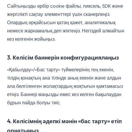
Сайтыңызды әрбір cookie файлы, пиксель, SDK және
жергілікті сақтау элементтері үшін сканерлеңіз.
Олардың әрқайсысын қатаң қажет, аналитикалық
немесе жарнамалық деп жіктеңіз. Негіздей алмайтын
кез келгенін жойыңыз.
3. Келісім баннерін конфигурациялаңыз
«Қабылдау»/«Бас тарту» түймелерінің тең екенін,
тілдің қонақтың ана тілінде анық екенін және алдын
ала белгіленген жолақтардың жоқтығын қамтамасыз
етіңіз. Баннер маңызды емес кез келген бақылаудан
бұрын пайда болуы тиіс.
4. Келісімнің әдепкі мәнін «бас тарту» етіп
орнатыңыз