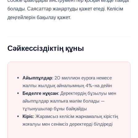
cookie файлдары инструменттер қосқан кезде пайда
болады. Саясаттар жаңартуды қажет етеді. Келісім
деңгейлерін бақылау қажет.
Сәйкессіздіктің құны
Айыппұлдар:
20 миллион еуроға немесе
жалпы жылдық айналымның 4%-на дейін
Беделге нұқсан:
Деректердің бұзылуы мен
айыппұлдар жалпыға мәлім болады —
тұтынушылар бұны байқайды
Кіріс:
Жарамсыз келісім жарнамалық кірістің
жоғалуы мен сенімсіз деректерді білдіреді