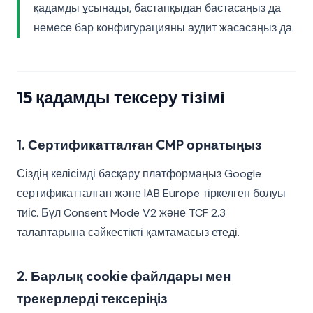
қадамды ұсынады, бастапқыдан бастасаңыз да
немесе бар конфигурацияны аудит жасасаңыз да.
15 қадамды тексеру тізімі
1. Сертификатталған CMP орнатыңыз
Сіздің келісімді басқару платформаңыз Google
сертификатталған және IAB Europe тіркелген болуы
тиіс. Бұл Consent Mode V2 және TCF 2.3
талаптарына сәйкестікті қамтамасыз етеді.
2. Барлық cookie файлдары мен
трекерлерді тексеріңіз