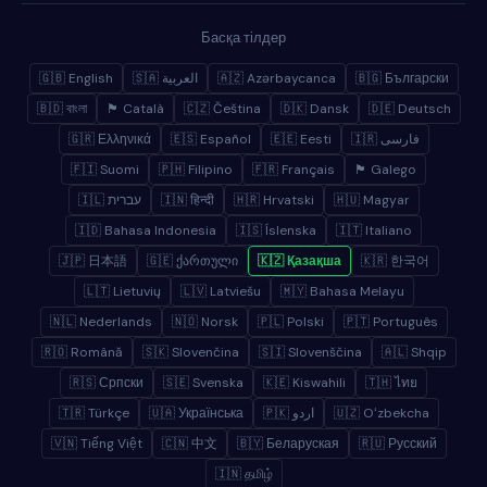
Басқа тілдер
🇬🇧 English
🇸🇦 العربية
🇦🇿 Azərbaycanca
🇧🇬 Български
🇧🇩 বাংলা
🏴 Català
🇨🇿 Čeština
🇩🇰 Dansk
🇩🇪 Deutsch
🇬🇷 Ελληνικά
🇪🇸 Español
🇪🇪 Eesti
🇮🇷 فارسی
🇫🇮 Suomi
🇵🇭 Filipino
🇫🇷 Français
🏴 Galego
🇮🇱 עברית
🇮🇳 हिन्दी
🇭🇷 Hrvatski
🇭🇺 Magyar
🇮🇩 Bahasa Indonesia
🇮🇸 Íslenska
🇮🇹 Italiano
🇯🇵 日本語
🇬🇪 ქართული
🇰🇿 Қазақша
🇰🇷 한국어
🇱🇹 Lietuvių
🇱🇻 Latviešu
🇲🇾 Bahasa Melayu
🇳🇱 Nederlands
🇳🇴 Norsk
🇵🇱 Polski
🇵🇹 Português
🇷🇴 Română
🇸🇰 Slovenčina
🇸🇮 Slovenščina
🇦🇱 Shqip
🇷🇸 Српски
🇸🇪 Svenska
🇰🇪 Kiswahili
🇹🇭 ไทย
🇹🇷 Türkçe
🇺🇦 Українська
🇵🇰 اردو
🇺🇿 Oʻzbekcha
🇻🇳 Tiếng Việt
🇨🇳 中文
🇧🇾 Беларуская
🇷🇺 Русский
🇮🇳 தமிழ்