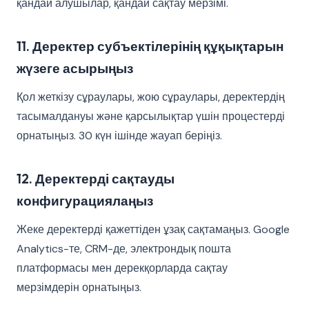
қандай алушылар, қандай сақтау мерзімі.
11. Деректер субъектілерінің құқықтарын
жүзеге асырыңыз
Қол жеткізу сұраулары, жою сұраулары, деректердің
тасымалдануы және қарсылықтар үшін процестерді
орнатыңыз. 30 күн ішінде жауап беріңіз.
12. Деректерді сақтауды
конфигурациялаңыз
Жеке деректерді қажеттіден ұзақ сақтамаңыз. Google
Analytics-те, CRM-де, электрондық пошта
платформасы мен дерекқорларда сақтау
мерзімдерін орнатыңыз.