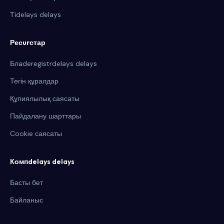
Тіdelays delays
Ресurстар
Блaderegistrdelays delays
Тегін құралдар
Құпиялылық саясаты
Пайдалану шарттары
Cookie саясаты
Компdelays delays
Басты бет
Байланыс