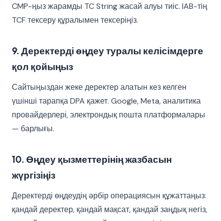
CMP-ңыз жарамды TC String жасай алуы тиіс. IAB-тің
TCF тексеру құралымен тексеріңіз.
9. Деректерді өңдеу туралы келісімдерге
қол қойыңыз
Сайтыңыздан жеке деректер алатын кез келген
үшінші тарапқа DPA қажет. Google, Meta, аналитика
провайдерлері, электрондық пошта платформалары
— барлығы.
10. Өңдеу қызметтерінің жазбасын
жүргізіңіз
Деректерді өңдеудің әрбір операциясын құжаттаңыз:
қандай деректер, қандай мақсат, қандай заңдық негіз,