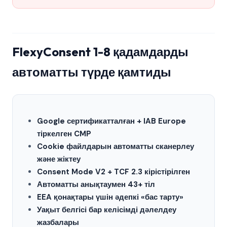
FlexyConsent 1-8 қадамдарды
автоматты түрде қамтиды
Google сертификатталған + IAB Europe
тіркелген CMP
Cookie файлдарын автоматты сканерлеу
және жіктеу
Consent Mode V2 + TCF 2.3 кірістірілген
Автоматты анықтаумен 43+ тіл
EEA қонақтары үшін әдепкі «бас тарту»
Уақыт белгісі бар келісімді дәлелдеу
жазбалары