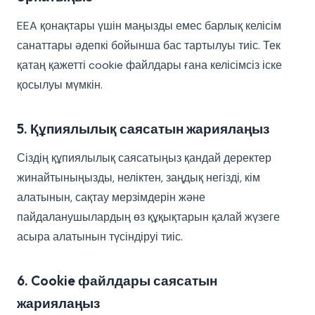
EEA қонақтары үшін маңызды емес барлық келісім
санаттары әдепкі бойынша бас тартылуы тиіс. Тек
қатаң қажетті cookie файлдары ғана келісімсіз іске
қосылуы мүмкін.
5. Құпиялылық саясатын жариялаңыз
Сіздің құпиялылық саясатыңыз қандай деректер
жинайтыныңызды, неліктен, заңдық негізді, кім
алатынын, сақтау мерзімдерін және
пайдаланушылардың өз құқықтарын қалай жүзеге
асыра алатынын түсіндіруі тиіс.
6. Cookie файлдары саясатын
жариялаңыз