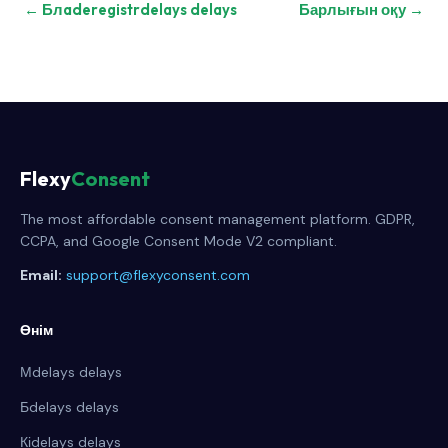
← Блaderegistrdelays delays
Барлығын оқу →
Flexy
Consent
The most affordable consent management platform. GDPR,
CCPA, and Google Consent Mode V2 compliant.
Email:
support@flexyconsent.com
Өнім
Мdelays delays
Бdelays delays
Кіdelays delays