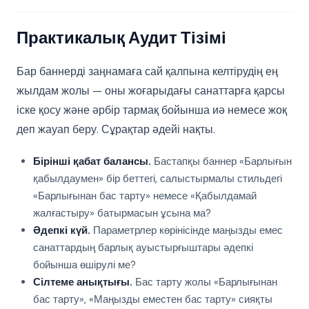
Практикалық Аудит Тізімі
Бар баннерді заңнамаға сай қалпына келтірудің ең
жылдам жолы — оны жоғарыдағы санаттарға қарсы
іске қосу және әрбір тармақ бойынша иә немесе жоқ
деп жауап беру. Сұрақтар әдейі нақты.
Бірінші қабат балансы.
Бастапқы баннер «Барлығын
қабылдаумен» бір беттегі, салыстырмалы стильдегі
«Барлығынан бас тарту» немесе «Қабылдамай
жалғастыру» батырмасын ұсына ма?
Әдепкі күй.
Параметрлер көрінісінде маңызды емес
санаттардың барлық ауыстырғыштары әдепкі
бойынша өшірулі ме?
Сілтеме анықтығы.
Бас тарту жолы «Барлығынан
бас тарту», «Маңызды еместен бас тарту» сияқты