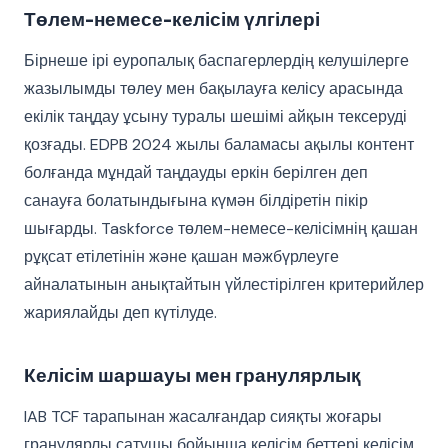
Төлем-немесе-келісім үлгілері
Бірнеше ірі еуропалық баспагерлердің келушілерге
жазылымды төлеу мен бақылауға келісу арасында
екілік таңдау ұсыну туралы шешімі айқын тексеруді
қозғады. EDPB 2024 жылы баламасы ақылы контент
болғанда мұндай таңдауды еркін берілген деп
санауға болатындығына күмән білдіретін пікір
шығарды. Taskforce төлем-немесе-келісімнің қашан
рұқсат етілетінін және қашан мәжбүрлеуге
айналатынын анықтайтын үйлестірілген критерийлер
жариялайды деп күтілуде.
Келісім шаршауы мен гранулярлық
IAB TCF тарапынан жасалғандар сияқты жоғары
гранулярлы сатушы бойынша келісім беттері келісім