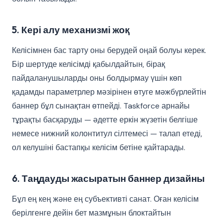
5. Кері алу механизмі жоқ
Келісімнен бас тарту оны берудей оңай болуы керек.
Бір шертуде келісімді қабылдайтын, бірақ
пайдаланушыларды оны болдырмау үшін көп
қадамды параметрлер мәзірінен өтуге мәжбүрлейтін
баннер бұл сынақтан өтпейді. Taskforce арнайы
тұрақты басқаруды — әдетте еркін жүзетін белгіше
немесе нижний колонтитул сілтемесі — талап етеді,
ол келушіні бастапқы келісім бетіне қайтарады.
6. Таңдауды жасыратын баннер дизайны
Бұл ең кең және ең субъективті санат. Оған келісім
берілгенге дейін бет мазмұнын блоктайтын