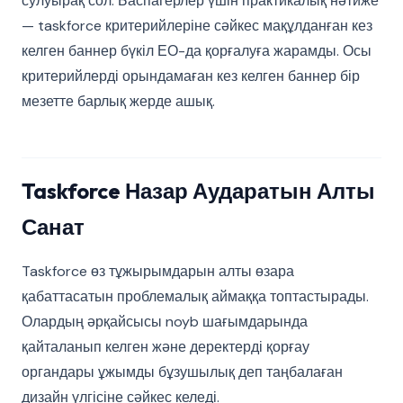
сулуырақ сол. Баспагерлер үшін практикалық нәтиже
— taskforce критерийлеріне сәйкес мақұлданған кез
келген баннер бүкіл ЕО-да қорғалуға жарамды. Осы
критерийлерді орындамаған кез келген баннер бір
мезетте барлық жерде ашық.
Taskforce Назар Аударатын Алты
Санат
Taskforce өз тұжырымдарын алты өзара
қабаттасатын проблемалық аймаққа топтастырады.
Олардың әрқайсысы noyb шағымдарында
қайталанып келген және деректерді қорғау
органдары ұжымды бұзушылық деп таңбалаған
дизайн үлгісіне сәйкес келеді.