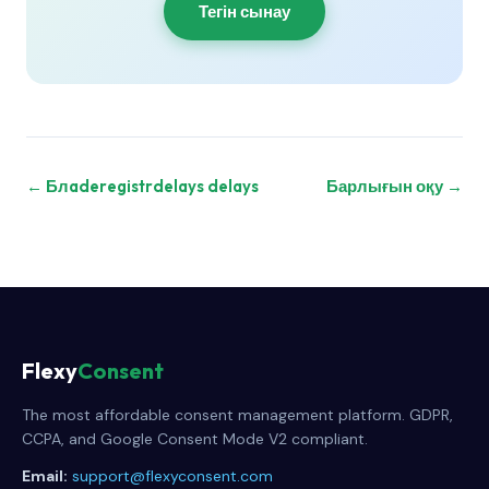
Тегін сынау
← Блaderegistrdelays delays
Барлығын оқу →
Flexy
Consent
The most affordable consent management platform. GDPR,
CCPA, and Google Consent Mode V2 compliant.
Email:
support@flexyconsent.com