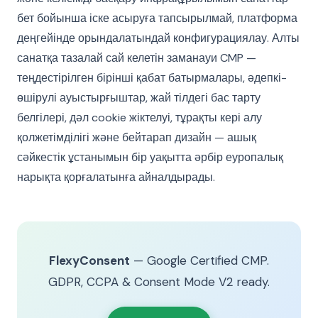
бет бойынша іске асыруға тапсырылмай, платформа
деңгейінде орындалатындай конфигурациялау. Алты
санатқа тазалай сай келетін заманауи CMP —
теңдестірілген бірінші қабат батырмалары, әдепкі-
өшірулі ауыстырғыштар, жай тілдегі бас тарту
белгілері, дәл cookie жіктелуі, тұрақты кері алу
қолжетімділігі және бейтарап дизайн — ашық
сәйкестік ұстанымын бір уақытта әрбір еуропалық
нарықта қорғалатынға айналдырады.
FlexyConsent
— Google Certified CMP.
GDPR, CCPA & Consent Mode V2 ready.