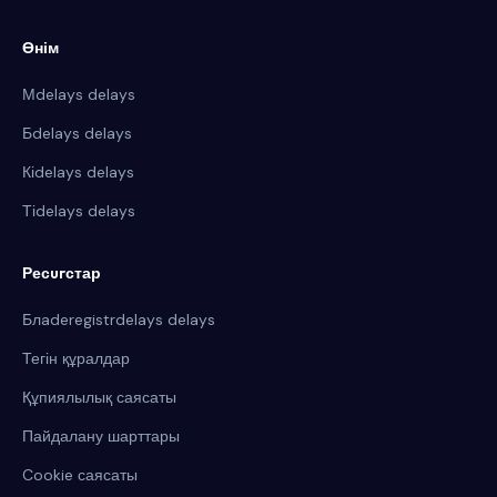
Өнім
Мdelays delays
Бdelays delays
Кіdelays delays
Тіdelays delays
Ресurстар
Блaderegistrdelays delays
Тегін құралдар
Құпиялылық саясаты
Пайдалану шарттары
Cookie саясаты