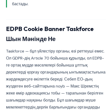
бастады.
EDPB Cookie Banner Taskforce
Шын Мәнінде Не
Taskforce — бұл үйлестіру органы, өзі реттеуші емес.
Ол GDPR-дің Article 70 бойынша құрылды, ол EDPB-
ге ортақ мүдде мәселелері бойынша ұлттық
деректерді қорғау органдарының ынтымақтастығына
жәрдемдесуге өкілеттік береді. Себеп ЕО-дың
жүздеген веб-сайттарына noyb — Макс Шремстің
жеке өмір адвокациясы тобы — тарапынан берілген
шағымдар науқаны болды. Бұл шағымдар мүше
мемлекеттердің дерлік барлығындағы органдарды