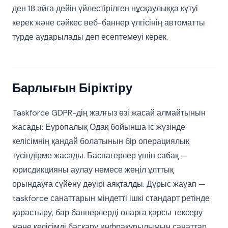
ден 18 айға дейін үйлестірілген нұсқаулыққа күтуі
керек және сәйкес веб-баннер үлгісінің автоматты
түрде аударылады деп есептемеуі керек.
Барлығын Біріктіру
Taskforce GDPR-дің жалғыз өзі жасай алмайтынын
жасады: Еуропалық Одақ бойынша іс жүзінде
келісімнің қандай болатынын бір операциялық
түсіндірме жасады. Баспагерлер үшін сабақ —
юрисдикцияны аулау немесе жеңіл ұлттық
орындауға сүйену дәуірі аяқталды. Дұрыс жауап —
taskforce санаттарын міндетті ішкі стандарт ретінде
қарастыру, бар баннерлерді оларға қарсы тексеру
және келісімді басқару инфрақұрылымын санаттар