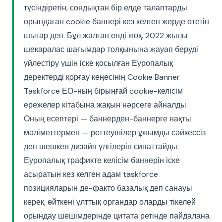
түсіндіретін, сондықтан бір елде талаптарды
орындаған cookie баннері кез келген жерде өтетін
шығар деп. Бұл жалған енді жоқ. 2022 жылы
шекаралас шағымдар толқынына жауап беруді
үйлестіру үшін іске қосылған Еуропалық
деректерді қорғау кеңесінің Cookie Banner
Taskforce ЕО-ның бірыңғай cookie-келісім
ережелер кітабына жақын нәрсеге айналды.
Оның есептері — баннерден-баннерге нақты
мәліметтермен — реттеушілер ұжымды сәйкессіз
деп шешкен дизайн үлгілерін сипаттайды.
Еуропалық трафикте келісім баннерін іске
асыратын кез келген адам taskforce
позицияларын де-факто базалық деп санауы
керек, өйткені ұлттық органдар оларды тікелей
орындау шешімдерінде цитата ретінде пайдалана