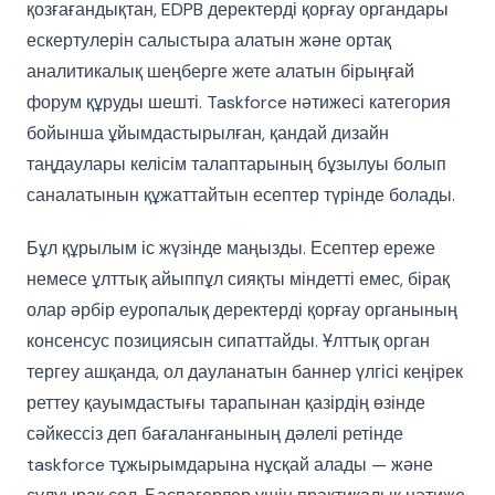
қозғағандықтан, EDPB деректерді қорғау органдары
ескертулерін салыстыра алатын және ортақ
аналитикалық шеңберге жете алатын бірыңғай
форум құруды шешті. Taskforce нәтижесі категория
бойынша ұйымдастырылған, қандай дизайн
таңдаулары келісім талаптарының бұзылуы болып
саналатынын құжаттайтын есептер түрінде болады.
Бұл құрылым іс жүзінде маңызды. Есептер ереже
немесе ұлттық айыппұл сияқты міндетті емес, бірақ
олар әрбір еуропалық деректерді қорғау органының
консенсус позициясын сипаттайды. Ұлттық орган
тергеу ашқанда, ол дауланатын баннер үлгісі кеңірек
реттеу қауымдастығы тарапынан қазірдің өзінде
сәйкессіз деп бағаланғанының дәлелі ретінде
taskforce тұжырымдарына нұсқай алады — және