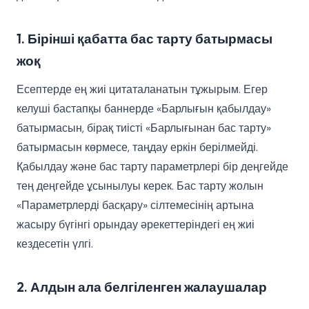
1. Бірінші қабатта бас тарту батырмасы
жоқ
Есептерде ең жиі цитаталанатын тұжырым. Егер
келуші бастапқы баннерде «Барлығын қабылдау»
батырмасын, бірақ тиісті «Барлығынан бас тарту»
батырмасын көрмесе, таңдау еркін берілмейді.
Қабылдау және бас тарту параметрлері бір деңгейде
тең деңгейде ұсынылуы керек. Бас тарту жолын
«Параметрлерді басқару» сілтемесінің артына
жасыру бүгінгі орындау әрекеттеріндегі ең жиі
кездесетін үлгі.
2. Алдын ала белгіленген жалаушалар