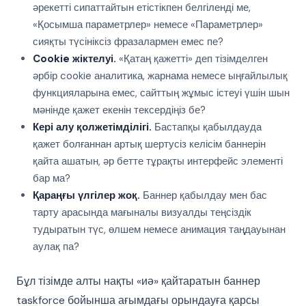
әрекетті сипаттайтын етістікпен белгіленді ме,
«Қосымша параметрлер» немесе «Параметрлер»
сияқты түсініксіз фразалармен емес пе?
Cookie жіктелуі.
«Қатаң қажетті» деп тізімделген
әрбір cookie аналитика, жарнама немесе ыңғайлылық
функцияларына емес, сайттың жұмыс істеуі үшін шын
мәнінде қажет екенін тексердіңіз бе?
Кері алу қолжетімділігі.
Бастапқы қабылдауда
қажет болғаннан артық шертусіз келісім баннерін
қайта ашатын, әр бетте тұрақты интерфейс элементі
бар ма?
Қараңғы үлгілер жоқ.
Баннер қабылдау мен бас
тарту арасында мағыналы визуалды теңсіздік
тудыратын түс, өлшем немесе анимация таңдауынан
аулақ па?
Бұл тізімде алты нақты «иә» қайтаратын баннер
taskforce бойынша ағымдағы орындауға қарсы