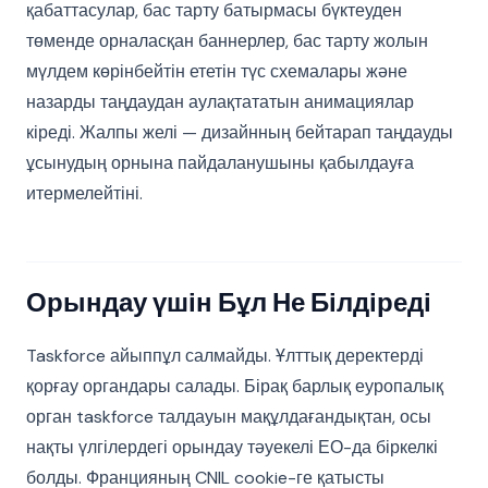
қабаттасулар, бас тарту батырмасы бүктеуден
төменде орналасқан баннерлер, бас тарту жолын
мүлдем көрінбейтін ететін түс схемалары және
назарды таңдаудан аулақтататын анимациялар
кіреді. Жалпы желі — дизайнның бейтарап таңдауды
ұсынудың орнына пайдаланушыны қабылдауға
итермелейтіні.
Орындау үшін Бұл Не Білдіреді
Taskforce айыппұл салмайды. Ұлттық деректерді
қорғау органдары салады. Бірақ барлық еуропалық
орган taskforce талдауын мақұлдағандықтан, осы
нақты үлгілердегі орындау тәуекелі ЕО-да біркелкі
болды. Францияның CNIL cookie-ге қатысты