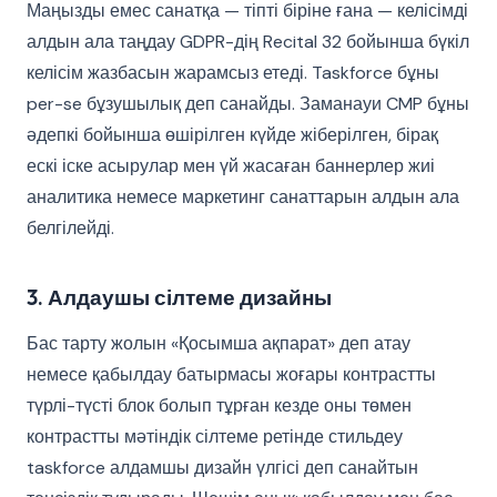
Маңызды емес санатқа — тіпті біріне ғана — келісімді
алдын ала таңдау GDPR-дің Recital 32 бойынша бүкіл
келісім жазбасын жарамсыз етеді. Taskforce бұны
per-se бұзушылық деп санайды. Заманауи CMP бұны
әдепкі бойынша өшірілген күйде жіберілген, бірақ
ескі іске асырулар мен үй жасаған баннерлер жиі
аналитика немесе маркетинг санаттарын алдын ала
белгілейді.
3. Алдаушы сілтеме дизайны
Бас тарту жолын «Қосымша ақпарат» деп атау
немесе қабылдау батырмасы жоғары контрастты
түрлі-түсті блок болып тұрған кезде оны төмен
контрастты мәтіндік сілтеме ретінде стильдеу
taskforce алдамшы дизайн үлгісі деп санайтын