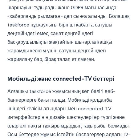
шаршауын тудырады және GDPR мағынасында
«хабарландырылмаған» деп сынға алынды. Болашақ
taskforce нұсқаулығы бірінші қабатта сатушы
деңгейіндегі емес, санат деңгейіндегі
басқарушылықты жақтайтын шығар, алғашқы
жарамды келісім үшін сатушы деңгейіндегі
жариялану бар, бірақ талап етілмеген.
Мобильді және connected-TV беттері
Алғашқы taskforce жұмысының көп бөлігі веб-
баннерлерге бағытталды. Мобильді қолданба
ішіндегі келісім ағындары мен connected-TV
интерфейстерінің дизайн шектеулері әр түрлі және
олар әлі нақты тұжырымдардың тақырыбы болмады.
Осы беттерде жұмыс істейтін баспагерлер алдағы 12-