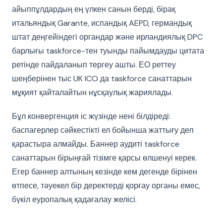
айыппұлдардың ең үлкен санын берді, бірақ
итальяндық Garante, испандық AEPD, германдық
штат деңгейіндегі органдар және ирландиялық DPC
барлығы taskforce-тен туынды пайымдауды цитата
ретінде пайдаланып тергеу ашты. ЕО реттеу
шеңберінен тыс UK ICO да taskforce санаттарын
мұқият қайталайтын нұсқаулық жариялады.
Бұл конвергенция іс жүзінде нені білдіреді:
баспагерлер сәйкестікті ел бойынша жаттығу деп
қарастыра алмайды. Баннер аудиті taskforce
санаттарын бірыңғай тізімге қарсы өлшенуі керек.
Егер баннер алтының кезінде кем дегенде бірінен
өтпесе, тәуекел бір деректерді қорғау органы емес,
бүкіл еуропалық қадағалау желісі.