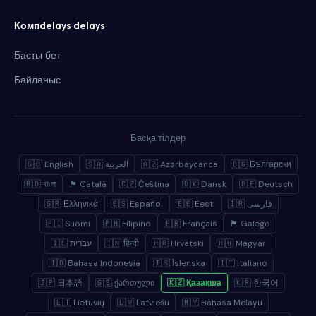
Компdelays delays
Басты бет
Байланыс
Басқа тілдер
🇬🇧 English
🇸🇦 العربية
🇦🇿 Azərbaycanca
🇧🇬 Български
🇧🇩 বাংলা
🏴 Català
🇨🇿 Čeština
🇩🇰 Dansk
🇩🇪 Deutsch
🇬🇷 Ελληνικά
🇪🇸 Español
🇪🇪 Eesti
🇮🇷 فارسی
🇫🇮 Suomi
🇵🇭 Filipino
🇫🇷 Français
🏴 Galego
🇮🇱 עברית
🇮🇳 हिन्दी
🇭🇷 Hrvatski
🇭🇺 Magyar
🇮🇩 Bahasa Indonesia
🇮🇸 Íslenska
🇮🇹 Italiano
🇯🇵 日本語
🇬🇪 ქართული
🇰🇿 Қазақша
🇰🇷 한국어
🇱🇹 Lietuvių
🇱🇻 Latviešu
🇲🇾 Bahasa Melayu