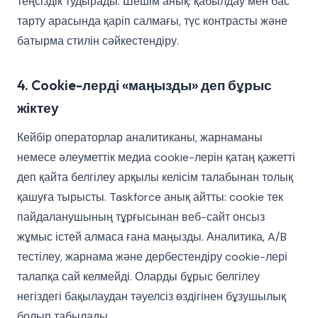
теңсіздік тудырады. Шешім анық: қабылдау мен бас
тарту арасында қаріп салмағы, түс контрасты және
батырма стилін сәйкестендіру.
4. Cookie-лерді «маңызды» деп бұрыс
жіктеу
Кейбір операторлар аналитиканы, жарнаманы
немесе әлеуметтік медиа cookie-лерін қатаң қажетті
деп қайта белгілеу арқылы келісім талабынан толық
қашуға тырысты. Taskforce анық айтты: cookie тек
пайдаланушының тұрғысынан веб-сайт онсыз
жұмыс істей алмаса ғана маңызды. Аналитика, A/B
тестілеу, жарнама және дербестендіру cookie-лері
талапқа сай келмейді. Оларды бұрыс белгілеу
негіздегі бақылаудан тәуелсіз өздігінен бұзушылық
болып табылады.