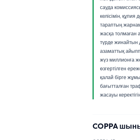
сауда комиссияс
келісімін, құпия
тараптың жарнам
жасқа толмаған 
түрде жинайтын 
азаматтық айыпп
жүз миллионға ж
өзгертілген ереже
қалай бірге жұмы
бағытталған тра
жасауы керектігін
COPPA шыны