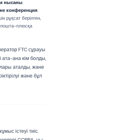
ім нысаны
.
не конференция
.
ін рұқсат берілген,
қ пошта-плюсқа
ператор FTC сұрауы
 ата-ана кім болды,
лары аталды, және
іктірілуі және бұл
ұмыс істеуі тиіс.
ннерлері COPPA-ны