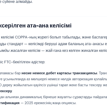
ге сүйене алмайды.
ксерілген ата-ана келісімі
а келісімі COPPA-ның жүрегі болып табылады, және баспаг
ңды стандарт — келісімді беруші адам баланың ата-анасы 
нымды жасалған
келісім — жай ғана кез келген жиналған келі
іс FTC-бекітілген әдістер:
арламасы бар
несие немесе дебет картасы транзакциясы
. Тра
ге ұсынылғанда аз мөлшерлі немесе нөлдік авторизация қолайл
ID дереу жойылатын қауіпсіз үшінші тарап жеке басты тексеру ж
тексеру
.
ан алынған динамикалық бірнеше жауапты сұрақтарды пайдал
ентификация
— 2025 ережесінің жаңа опциясы.