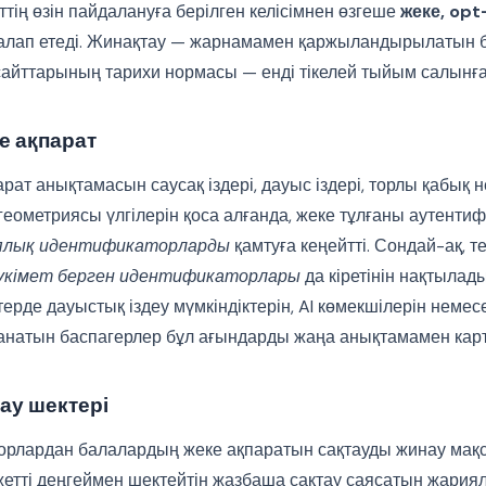
тің өзін пайдалануға берілген келісімнен өзгеше
жеке, opt
алап етеді. Жинақтау — жарнамамен қаржыландырылатын 
йттарының тарихи нормасы — енді тікелей тыйым салынға
е ақпарат
арат анықтамасын саусақ іздері, дауыс іздері, торлы қабық 
 геометриясы үлгілерін қоса алғанда, жеке тұлғаны аутенти
ялық идентификаторларды
қамтуға кеңейтті. Сондай-ақ, т
үкімет берген идентификаторлары
да кіретінін нақтылад
ерде дауыстық іздеу мүмкіндіктерін, AI көмекшілерін немес
натын баспагерлер бұл ағындарды жаңа анықтамамен картағ
ау шектері
орлардан балалардың жеке ақпаратын сақтауды жинау мақ
етті деңгеймен шектейтін жазбаша сақтау саясатын жариял