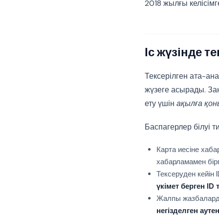
2018 жылғы келісім
Іс жүзінде те
Тексерілген ата-ан
жүзеге асырады. За
ету үшін
ақылға қо
Баспагерлер білуі ти
Карта иесіне хаб
хабарламамен бір
Тексеруден кейін 
үкімет берген ID 
Жалпы жазбалард
негізделген аут