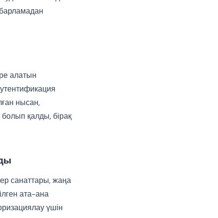
абарламадан
ере алатын
аутентификация
лған нысан,
 болып қалды, бірақ
ады
тер санаттары, жаңа
лген ата-ана
оризациялау үшін