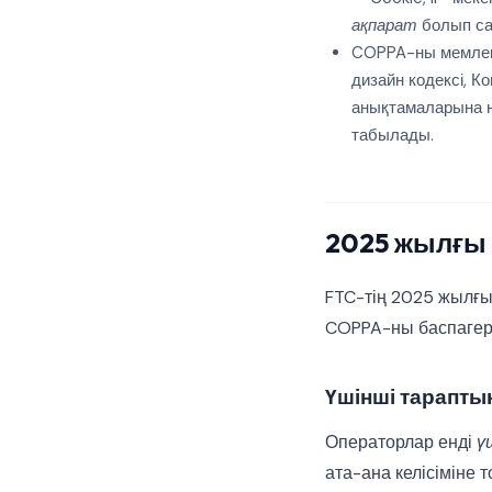
ақпарат
болып са
COPPA-ны мемлеке
дизайн кодексі, 
анықтамаларына не
табылады.
2025 жылғы ө
FTC-тің 2025 жылғы 
COPPA-ны баспагерл
Үшінші тарапты
Операторлар енді
ү
ата-ана келісіміне 