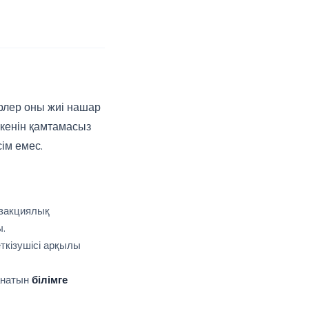
ерлер оны жиі нашар
екенін қамтамасыз
сім емес.
нзакциялық
ы.
еткізушісі арқылы
анатын
білімге