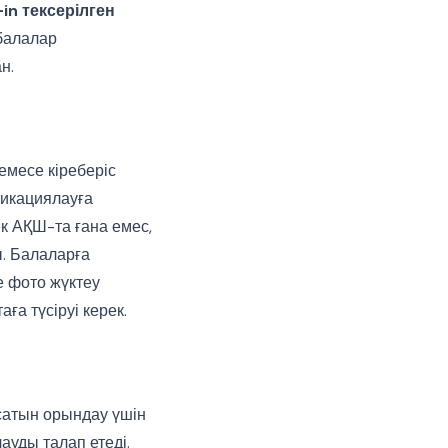
-in тексерілген
балалар
н.
немесе кіреберіс
фикациялауға
ек АҚШ-та ғана емес,
ы. Балаларға
е фото жүктеу
а түсіруі керек.
сатын орындау үшін
ауды талап етеді.