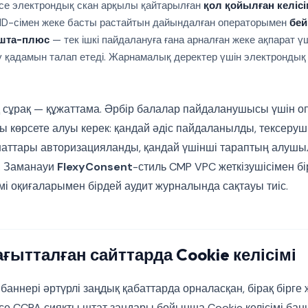
се электрондық скан арқылы қайтарылған
қол қойылған келіс
 ID-сімен жеке басты растайтын дайындалған операторымен
бей
шта-плюс
— тек ішкі пайдалануға ғана арналған жеке ақпарат үш
тау қадамын талап етеді. Жарнамалық деректер үшін электронды
қ сұрақ — құжаттама. Әрбір балалар пайдаланушысы үшін о
көрсете алуы керек: қандай әдіс пайдаланылды, тексеруші
наттары авторизацияланды, қандай үшінші тараптың алушы
і. Заманауи
FlexyConsent
-стиль CMP VPC жеткізушісімен бір
мі оқиғаларымен бірдей аудит журналында сақтауы тиіс.
ғытталған сайттарда Cookie келісімі
аннері әртүрлі заңдық қабаттарда орналасқан, бірақ бірге ж
се CCPA сияқты штат заңдары бойынша Cookie келісімі ба