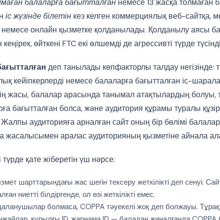
лмаған балаларға бағытталған
немесе 13 жасқа толмаған 
ын
іс жүзінде білетін
кез келген коммерциялық веб-сайтқа, м
 немесе онлайн қызметке қолданылады. Қолданылу аясы б
кеңірек, өйткені FTC екі өлшемді де агрессивті түрде түсінді
бағытталған
деп танылады көпфакторлы талдау негізінде: 
ық кейіпкерлерді немесе балаларға бағытталған іс-шарал
ің жасы, балалар арасында танымал атақтылардың болуы, ті
ға бағытталған болса, және аудитория құрамы туралы құзіре
 Жалпы аудиторияға арналған сайт оның бір бөлімі балалар
а жасалысымен аралас аудиторияның қызметіне айнала ал
 түрде қате жіберетін үш нәрсе:
ызмет шарттарындағы жас шегін тексеру жеткілікті деп сенуі. Сай
ған ниетті білдіргенде, ол өзі жеткілікті емес.
йдаланушылар болмаса, COPPA тәуекелі жоқ деп болжауы. Тұра
енжайлар, құрылғы ID, жарнама ID — баладан жиналғанда COPP