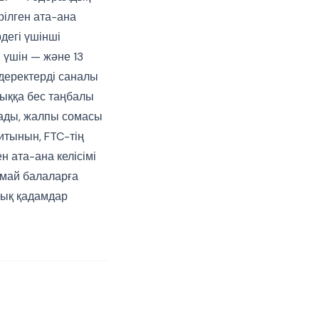
рілген ата-ана
дегі үшінші
 үшін — және 13
деректерді саналы
лыққа бес таңбалы
лады, жалпы сомасы
итынын, FTC-тің
ен ата-ана келісімі
рмай балаларға
лық қадамдар