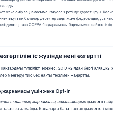
налады.
т жеке өмір заңнамасымен тәуелсіз ретінде қарастыруы. Кали
Коннектикуттың балалар деректер заңы және федералдық ұсын
гізделген; таза COPPA бағдарламасы барлығымен сәйкестіктің 
згертілім іс жүзінде нені өзгертті
қаңтардағы түпкілікті ережесі, 2013 жылдан бергі алғашқы
ер меңгеруі тиіс бес нақты тәсілмен жаңартты.
ң жарнамасы үшін жеке Opt-In
шінші тараптың жарнамалық ашылымдарын
қызметті пай
топтастыра алмайды. Балаларға бағытталған қызметтегі мін