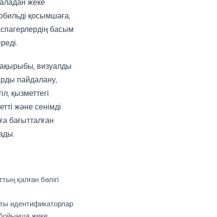
баладан жеке
обильді қосымшаға,
аспагерлердің басым
реді.
тақырыбы, визуалды
арды пайдалану,
л, қызметтегі
тті және сенімді
ға бағытталған
ады.
ттың қалған бөлігі
қты идентификаторлар
A бойынша
жеке