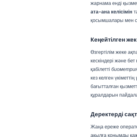
жарнама енді қызмет
ата-ана келісімін
т
қосымшалары мен са
Кеңейтілген жек
Өзгертілім жеке ақп
кескіндері және бет
қабілетті
биометри
кез келген үкіметтің
бағытталған қызметт
құралдарын пайдала
Деректерді сақт
Жаңа ереже операт
ақылға қонымды қаж