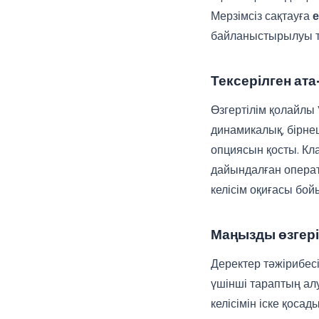
Мерзімсіз сақтауға
е
байланыстырылуы т
Тексерілген ата-
Өзгертілім қолайлы 
динамикалық, бірне
опциясын қосты. Кл
дайындалған операт
келісім оқиғасы бой
Маңызды өзгері
Деректер тәжірибес
үшінші тараптың ал
келісімін іске қос