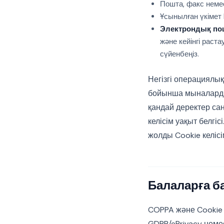
Пошта, факс неме
Ұсынылған үкімет
Электрондық по
және кейінгі рас
сүйенбеңіз.
Негізгі операциялы
бойынша мыналарды 
қандай деректер са
келісім уақыт белгіс
жолды Cookie келісі
Балаларға ба
COPPA және Cookie б
GDPR/ePrivacy неме