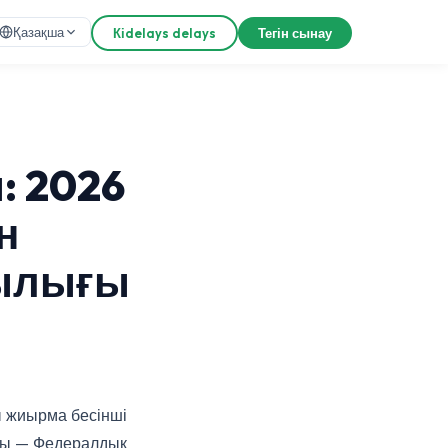
Қазақша
Кіdelays delays
Тегін сынау
: 2026
н
лылығы
 жиырма бесінші
лды — Федералдық