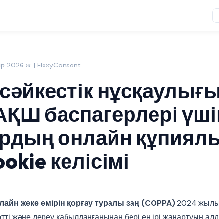
р 2026 ж. | FlexyConsent
сәйкестік нұсқаулығы
ҚШ баспагерлері үші
рдың онлайн құпия
okie келісімі
айн жеке өмірін қорғау туралы заң (COPPA)
2024 жылы
тті және дереу қабылданғанынан бері ең ірі жаңартуын а