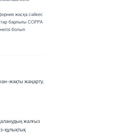
форния жасқа сәйкес
ыстар барлығы COPPA
негізі болып
 жан-жақты жаңарту,
даланудың жалғыз
ез-құлықтық