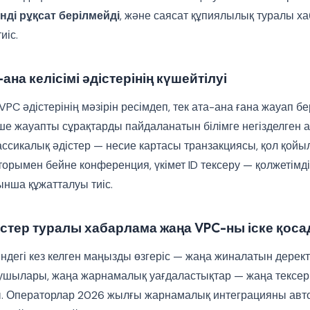
нді рұқсат берілмейді
, және саясат құпиялылық туралы х
иіс.
ана келісімі әдістерінің күшейтілуі
VPC әдістерінің мәзірін ресімдеп, тек ата-ана ғана жауап б
ше жауапты сұрақтарды пайдаланатын білімге негізделген 
ассикалық әдістер — несие картасы транзакциясы, қол қойы
орымен бейне конференция, үкімет ID тексеру — қолжетімді
ынша құжатталуы тиіс.
стер туралы хабарлама жаңа VPC-ны іске қос
індегі кез келген маңызды өзгеріс — жаңа жиналатын дерек
ушылары, жаңа жарнамалық уағдаластықтар — жаңа тексері
ады. Операторлар 2026 жылғы жарнамалық интеграцияны авт