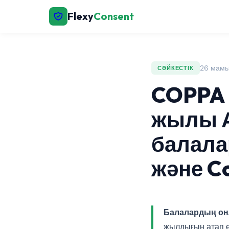
Flexy
Consent
26 мамы
СӘЙКЕСТІК
COPPA 
жылы А
балала
және Co
Балалардың онл
жылдығын атап ө