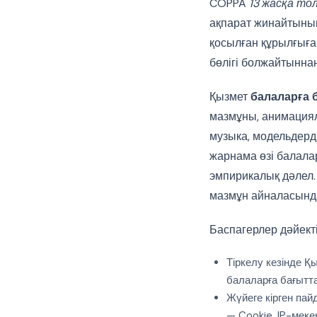
COPPA
13 жасқа то
ақпарат жинайтын
қосылған құрылғыға
бөлігі болжайтыннан 
Қызмет
балаларға 
мазмұны, анимациял
музыка, модельдерд
жарнама өзі балалар
эмпирикалық дәлел.
мазмұн айналасынд
Баспагерлер дәйекті
Тіркелу кезінде Қ
балаларға бағыттал
Жүйеге кірген па
— Cookie, IP-мек