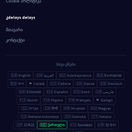
Cookie პოლიტიკა
კdelays delays
მთავარი
კონტაქტი
სხვა ენები
🇬🇧 English
🇸🇦 العربية
🇦🇿 Azərbaycanca
🇧🇬 Български
🇧🇩 বাংলা
🏴 Català
🇨🇿 Čeština
🇩🇰 Dansk
🇩🇪 Deutsch
🇬🇷 Ελληνικά
🇪🇸 Español
🇪🇪 Eesti
🇮🇷 فارسی
🇫🇮 Suomi
🇵🇭 Filipino
🇫🇷 Français
🏴 Galego
🇮🇱 עברית
🇮🇳 हिन्दी
🇭🇷 Hrvatski
🇭🇺 Magyar
🇮🇩 Bahasa Indonesia
🇮🇸 Íslenska
🇮🇹 Italiano
🇯🇵 日本語
🇬🇪 ქართული
🇰🇿 Қазақша
🇰🇷 한국어