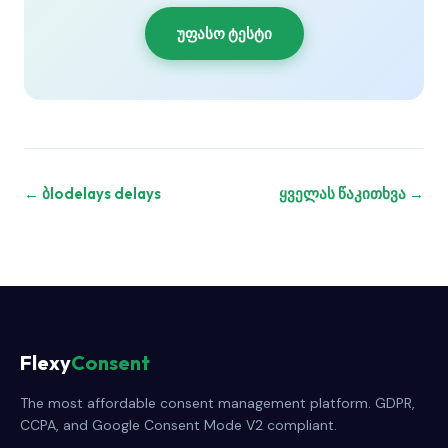
უფასო ტესტი
← ბlodelays delays
ყველას წაკითხვა →
Flexy
Consent
The most affordable consent management platform. GDPR,
CCPA, and Google Consent Mode V2 compliant.