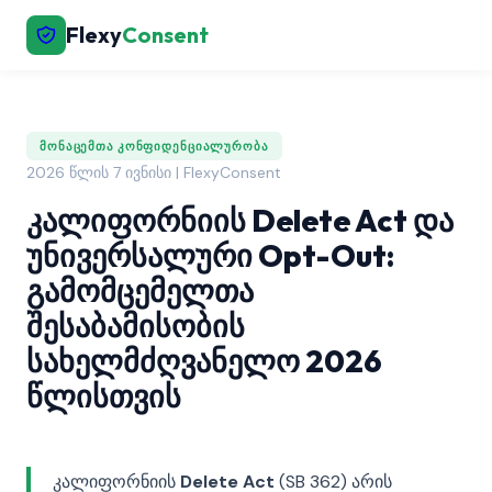
Flexy
Consent
ᲛᲝᲜᲐᲪᲔᲛᲗᲐ ᲙᲝᲜᲤᲘᲓᲔᲜᲪᲘᲐᲚᲣᲠᲝᲑᲐ
2026 წლის 7 ივნისი | FlexyConsent
კალიფორნიის Delete Act და
უნივერსალური Opt-Out:
გამომცემელთა
შესაბამისობის
სახელმძღვანელო 2026
წლისთვის
კალიფორნიის
Delete Act
(SB 362) არის