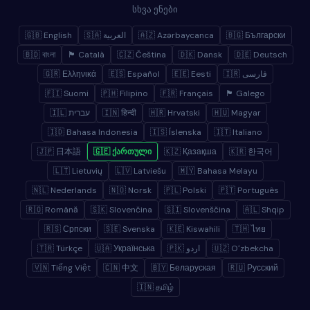
სხვა ენები
🇬🇧 English
🇸🇦 العربية
🇦🇿 Azərbaycanca
🇧🇬 Български
🇧🇩 বাংলা
🏴 Català
🇨🇿 Čeština
🇩🇰 Dansk
🇩🇪 Deutsch
🇬🇷 Ελληνικά
🇪🇸 Español
🇪🇪 Eesti
🇮🇷 فارسی
🇫🇮 Suomi
🇵🇭 Filipino
🇫🇷 Français
🏴 Galego
🇮🇱 עברית
🇮🇳 हिन्दी
🇭🇷 Hrvatski
🇭🇺 Magyar
🇮🇩 Bahasa Indonesia
🇮🇸 Íslenska
🇮🇹 Italiano
🇯🇵 日本語
🇬🇪 ქართული
🇰🇿 Қазақша
🇰🇷 한국어
🇱🇹 Lietuvių
🇱🇻 Latviešu
🇲🇾 Bahasa Melayu
🇳🇱 Nederlands
🇳🇴 Norsk
🇵🇱 Polski
🇵🇹 Português
🇷🇴 Română
🇸🇰 Slovenčina
🇸🇮 Slovenščina
🇦🇱 Shqip
🇷🇸 Српски
🇸🇪 Svenska
🇰🇪 Kiswahili
🇹🇭 ไทย
🇹🇷 Türkçe
🇺🇦 Українська
🇵🇰 اردو
🇺🇿 Oʻzbekcha
🇻🇳 Tiếng Việt
🇨🇳 中文
🇧🇾 Беларуская
🇷🇺 Русский
🇮🇳 தமிழ்