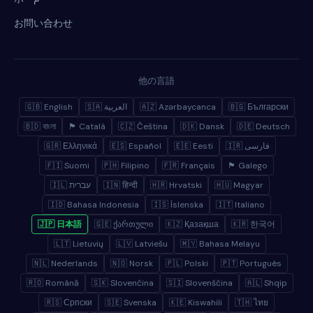
お問い合わせ
他の言語
🇬🇧 English
🇸🇦 العربية
🇦🇿 Azərbaycanca
🇧🇬 Български
🇧🇩 বাংলা
🏴 Català
🇨🇿 Čeština
🇩🇰 Dansk
🇩🇪 Deutsch
🇬🇷 Ελληνικά
🇪🇸 Español
🇪🇪 Eesti
🇮🇷 فارسی
🇫🇮 Suomi
🇵🇭 Filipino
🇫🇷 Français
🏴 Galego
🇮🇱 עברית
🇮🇳 हिन्दी
🇭🇷 Hrvatski
🇭🇺 Magyar
🇮🇩 Bahasa Indonesia
🇮🇸 Íslenska
🇮🇹 Italiano
🇯🇵 日本語
🇬🇪 ქართული
🇰🇿 Қазақша
🇰🇷 한국어
🇱🇹 Lietuvių
🇱🇻 Latviešu
🇲🇾 Bahasa Melayu
🇳🇱 Nederlands
🇳🇴 Norsk
🇵🇱 Polski
🇵🇹 Português
🇷🇴 Română
🇸🇰 Slovenčina
🇸🇮 Slovenščina
🇦🇱 Shqip
🇷🇸 Српски
🇸🇪 Svenska
🇰🇪 Kiswahili
🇹🇭 ไทย