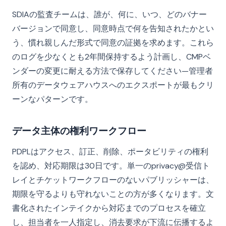
SDIAの監査チームは、誰が、何に、いつ、どのバナー
バージョンで同意し、同意時点で何を告知されたかとい
う、慣れ親しんだ形式で同意の証拠を求めます。これら
のログを少なくとも2年間保持するよう計画し、CMPベ
ンダーの変更に耐える方法で保存してください—管理者
所有のデータウェアハウスへのエクスポートが最もクリ
ーンなパターンです。
データ主体の権利ワークフロー
PDPLはアクセス、訂正、削除、ポータビリティの権利
を認め、対応期限は30日です。単一のprivacy@受信ト
レイとチケットワークフローのないパブリッシャーは、
期限を守るよりも守れないことの方が多くなります。文
書化されたインテイクから対応までのプロセスを確立
し、担当者を一人指定し、消去要求が下流に伝播するよ