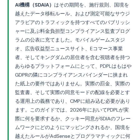
AI機構（SDAIA）
はその期間を、施行規則、国境を
越えたデータ移転ルール、および測定可能なサウジ
アラビアのトラフィックを持つすべてのパブリッシ
ャーに及ぶ料金負担型コンプライアンス監査プログ
ラムの公表に充てました。モバイルゲームスタジ
オ、広告収益型ニュースサイト、Eコマース事業
者、そしてキングダムの居住者を含む視聴者を持つ
あらゆるプラットフォームにとって、PDPLはもはや
GDPRの隣にコンプライアンスバインダーに挟まれ
た紙上の要件ではありません。実際の罰金、実際の
監査書、そして実際の同意モードの配線を必要とす
る運用上の義務であり、CMPに組み込む必要があり
ます。このガイドでは、2026年においてPDPLが実
際に何を要求するか、クッキー同意がSDIAのフレー
ムワークにどのようにマッピングされるか、国境を
越えたルールがAdSenseとプログラマティックに何