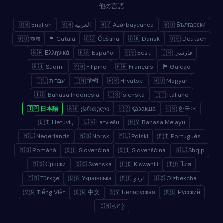
他の言語
🇬🇧 English
🇸🇦 العربية
🇦🇿 Azərbaycanca
🇧🇬 Български
🇧🇩 বাংলা
🏴 Català
🇨🇿 Čeština
🇩🇰 Dansk
🇩🇪 Deutsch
🇬🇷 Ελληνικά
🇪🇸 Español
🇪🇪 Eesti
🇮🇷 فارسی
🇫🇮 Suomi
🇵🇭 Filipino
🇫🇷 Français
🏴 Galego
🇮🇱 עברית
🇮🇳 हिन्दी
🇭🇷 Hrvatski
🇭🇺 Magyar
🇮🇩 Bahasa Indonesia
🇮🇸 Íslenska
🇮🇹 Italiano
🇯🇵 日本語
🇬🇪 ქართული
🇰🇿 Қазақша
🇰🇷 한국어
🇱🇹 Lietuvių
🇱🇻 Latviešu
🇲🇾 Bahasa Melayu
🇳🇱 Nederlands
🇳🇴 Norsk
🇵🇱 Polski
🇵🇹 Português
🇷🇴 Română
🇸🇰 Slovenčina
🇸🇮 Slovenščina
🇦🇱 Shqip
🇷🇸 Српски
🇸🇪 Svenska
🇰🇪 Kiswahili
🇹🇭 ไทย
🇹🇷 Türkçe
🇺🇦 Українська
🇵🇰 اردو
🇺🇿 Oʻzbekcha
🇻🇳 Tiếng Việt
🇨🇳 中文
🇧🇾 Беларуская
🇷🇺 Русский
🇮🇳 தமிழ்