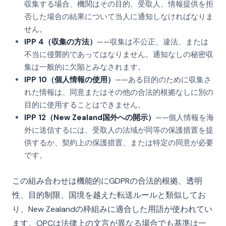
収集する場合、機関はその目的、受取人、情報提供を拒
否した場合の結果について当人に通知しなければなりま
せん。
IPP 4（収集の方法）
——収集は不公正、違法、または
不当に侵襲的であってはなりません。通知なしの秘密収
集は一般的に欠陥とみなされます。
IPP 10（個人情報の使用）
——ある目的のために収集さ
れた情報は、同意またはその他の合法的根拠なしに別の
目的に使用することはできません。
IPP 12（New Zealand国外への開示）
——個人情報を海
外に送信するには、受取人の法域が同等の保護措置を提
供するか、契約上の保護措置、または特定の同意が必要
です。
この組み合わせは機能的にGDPRの合法的根拠、透明
性、目的制限、国境を越えた転送ルールと類似してお
り、New Zealandの枠組みに適合した用語が使われてい
ます。OPCは法律上の文言が異なる場合でも基準は一