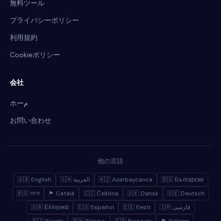
無料ツール
プライバシーポリシー
利用規約
Cookieポリシー
会社
ホーم
お問い合わせ
他の言語
🇬🇧 English
🇸🇦 العربية
🇦🇿 Azərbaycanca
🇧🇬 Български
🇧🇩 বাংলা
🏴 Català
🇨🇿 Čeština
🇩🇰 Dansk
🇩🇪 Deutsch
🇬🇷 Ελληνικά
🇪🇸 Español
🇪🇪 Eesti
🇮🇷 فارسی