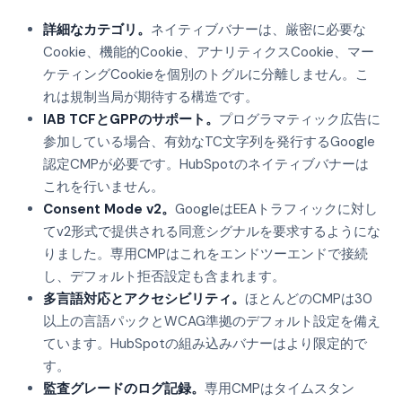
詳細なカテゴリ。
ネイティブバナーは、厳密に必要な
Cookie、機能的Cookie、アナリティクスCookie、マー
ケティングCookieを個別のトグルに分離しません。こ
れは規制当局が期待する構造です。
IAB TCFとGPPのサポート。
プログラマティック広告に
参加している場合、有効なTC文字列を発行するGoogle
認定CMPが必要です。HubSpotのネイティブバナーは
これを行いません。
Consent Mode v2。
GoogleはEEAトラフィックに対し
てv2形式で提供される同意シグナルを要求するようにな
りました。専用CMPはこれをエンドツーエンドで接続
し、デフォルト拒否設定も含まれます。
多言語対応とアクセシビリティ。
ほとんどのCMPは30
以上の言語パックとWCAG準拠のデフォルト設定を備え
ています。HubSpotの組み込みバナーはより限定的で
す。
監査グレードのログ記録。
専用CMPはタイムスタン