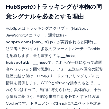
HubSpotのトラッキングが本物の同
意シグナルを必要とする理由
HubSpotはトラッキングスクリプト（HubSpot
JavaScriptスニペット、通常は
hs-
scripts.com/{hub_id}.js
）が実行されると同時に、
訪問者のデバイスに多数のファーストパーティCookie
を配置します。最も重要なのは
__hstc
、
hubspotutk
、
__hssc
で、これらが一緒になって訪問
者をセッション間で識別し、フォーム送信を匿名の閲覧
履歴に結び付け、CRMのリードスコアリングモデルに
情報を提供します。GDPRとePrivacy指令のもとで、こ
れら3つはすべて、自由に与えられた、具体的な、十分
な情報に基づく、明確な事前同意を必要とする非必須
Cookieです。ドキュメントのheadにスニペットを読み