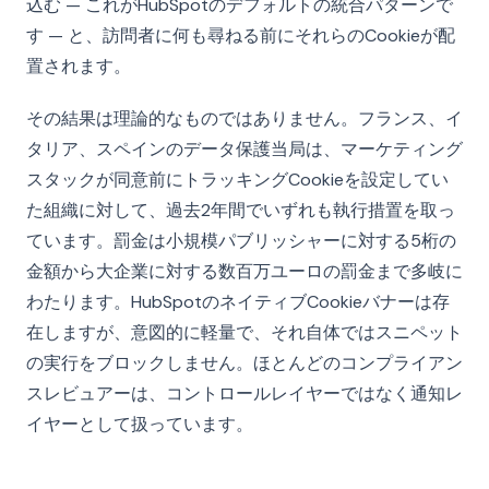
込む — これがHubSpotのデフォルトの統合パターンで
す — と、訪問者に何も尋ねる前にそれらのCookieが配
置されます。
その結果は理論的なものではありません。フランス、イ
タリア、スペインのデータ保護当局は、マーケティング
スタックが同意前にトラッキングCookieを設定してい
た組織に対して、過去2年間でいずれも執行措置を取っ
ています。罰金は小規模パブリッシャーに対する5桁の
金額から大企業に対する数百万ユーロの罰金まで多岐に
わたります。HubSpotのネイティブCookieバナーは存
在しますが、意図的に軽量で、それ自体ではスニペット
の実行をブロックしません。ほとんどのコンプライアン
スレビュアーは、コントロールレイヤーではなく通知レ
イヤーとして扱っています。