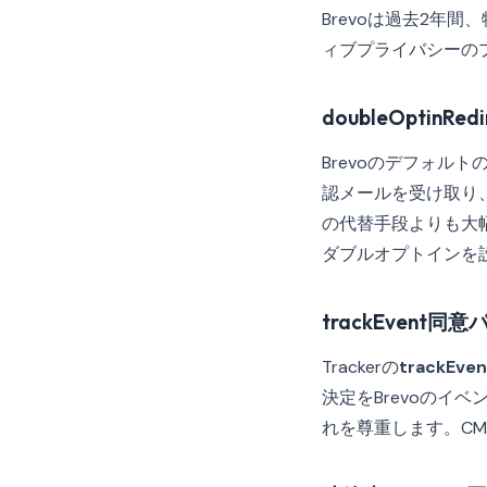
Brevoは過去2年
ィブプライバシーの
doubleOptinR
Brevoのデフォ
認メールを受け取り
の代替手段よりも大
ダブルオプトインを
trackEvent同
Trackerの
trackEven
決定をBrevoのイ
れを尊重します。C