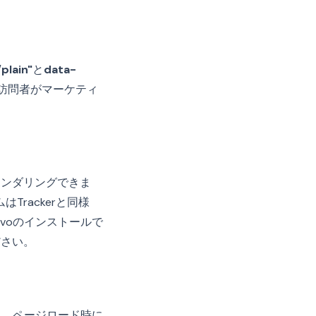
plain"
と
data-
訪問者がマーケティ
レンダリングできま
rackerと同様
voのインストールで
ださい。
れ、ページロード時に