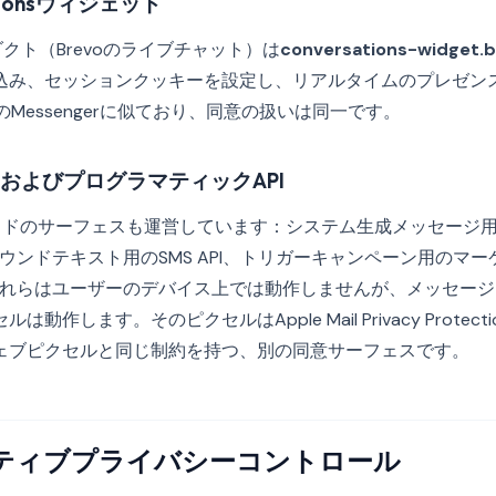
sationsウィジェット
sプロダクト（Brevoのライブチャット）は
conversations-widget.
込み、セッションクッキーを設定し、リアルタイムのプレゼン
omのMessengerに似ており、同意の扱いは同一です。
およびプログラマティックAPI
ーサイドのサーフェスも運営しています：システム生成メッセージ
バウンドテキスト用のSMS API、トリガーキャンペーン用のマ
。これらはユーザーのデバイス上では動作しませんが、メッセー
動作します。そのピクセルはApple Mail Privacy Protec
ェブピクセルと同じ制約を持つ、別の同意サーフェスです。
ネイティブプライバシーコントロール