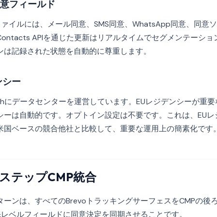
意フィールド
ロファイルには、メール同意、SMS同意、WhatsApp同意、同
ontacts APIを通じた更新はリアルタイムでセグメンテーシ
ンは記録された状態を自動的に尊重します。
ンシー
とMunichにデータセンターを運営しています。EUレジデンシーが
シーは自動的です。オプトイン設定は不要です。これは、EUレ
米国ベースの競合他社と比較して、重要な運用上の簡素化です
ステップCMP統合
ーンは、すべてのBrevoトラッキングサーフェスをCMPの後ろ
絡先レベルフィールドに同意決定を同期させることです。