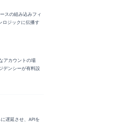
意ソースの組み込みフィ
ョンロジックに伝播す
重要なアカウントの場
ジデンシーが有料設
。
に遅延させ、APIを