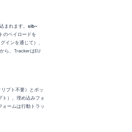
込まれます。
sib-
トのペイロードを
ログインを通じて）、
、TrackerはEU
スクリプト不要）とポッ
プト）。埋め込みフォ
フォームは行動トラッ