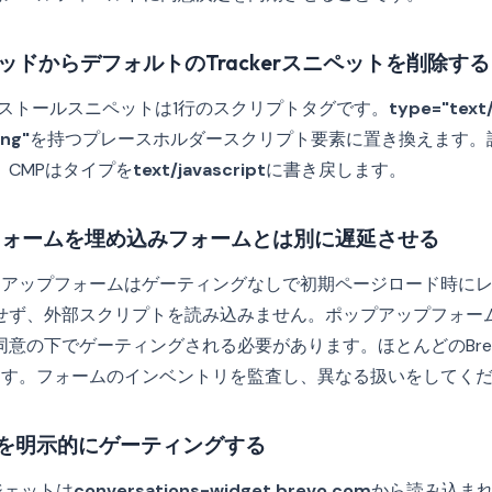
ヘッドからデフォルトのTrackerスニペットを削除する
erのインストールスニペットは1行のスクリプトタグです。
type="text/
ing"
を持つプレースホルダースクリプト要素に置き換えます。
CMPはタイプを
text/javascript
に書き戻します。
プフォームを埋め込みフォームとは別に遅延させる
インアップフォームはゲーティングなしで初期ページロード時に
ず、外部スクリプトを読み込みません。ポップアップフォームはT
同意の下でゲーティングされる必要があります。ほとんどのBre
ます。フォームのインベントリを監査し、異なる扱いをしてく
tionsを明示的にゲーティングする
ウィジェットは
conversations-widget.brevo.com
から読み込ま