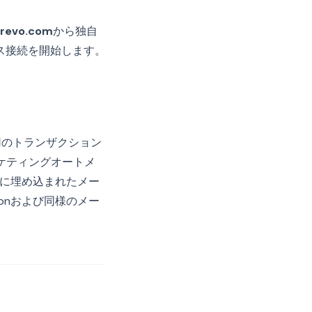
brevo.com
から独自
ス接続を開始します。
用のトランザクション
ーケティングオートメ
ジに埋め込まれたメー
tionおよび同様のメー