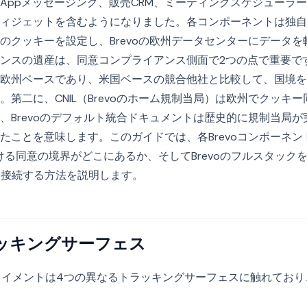
tsAppメッセージング、販売CRM、ミーティングスケジューラ
ィジェットを含むようになりました。各コンポーネントは独自
のクッキーを設定し、Brevoの欧州データセンターにデータ
ンスの遺産は、同意コンプライアンス側面で2つの点で重要です。
欧州ベースであり、米国ベースの競合他社と比較して、国境を
。第二に、CNIL（Brevoのホーム規制当局）は欧州でクッキ
、Brevoのデフォルト統合ドキュメントは歴史的に規制当局
たことを意味します。このガイドでは、各Brevoコンポーネ
おける同意の境界がどこにあるか、そしてBrevoのフルスタック
に接続する方法を説明します。
ラッキングサーフェス
プロイメントは4つの異なるトラッキングサーフェスに触れてお
。