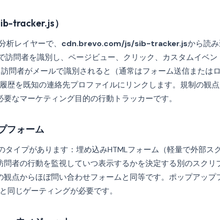
ib-tracker.js）
は行動分析レイヤーで、
cdn.brevo.com/js/sib-tracker.js
から読み
で訪問者を識別し、ページビュー、クリック、カスタムイベン
ます。訪問者がメールで識別されると（通常はフォーム送信または
閲覧履歴を既知の連絡先プロファイルにリンクします。規制の観点から
必要なマーケティング目的の行動トラッカーです。
ップフォーム
2つのタイプがあります：埋め込みHTMLフォーム（軽量で外部
訪問者の行動を監視していつ表示するかを決定する別のスクリ
の観点からほぼ問い合わせフォームと同等です。ポップアップ
kerと同じゲーティングが必要です。