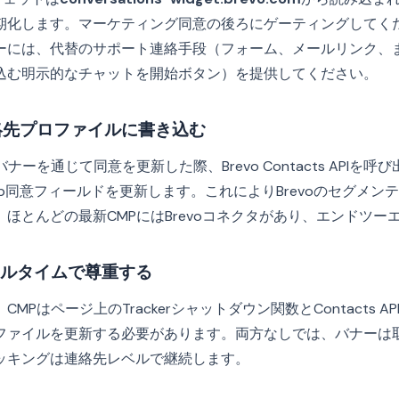
期化します。マーケティング同意の後ろにゲーティングしてく
ーには、代替のサポート連絡手段（フォーム、メールリンク、
込む明示的なチャットを開始ボタン）を提供してください。
連絡先プロファイルに書き込む
ナーを通じて同意を更新した際、Brevo Contacts APIを
sApp同意フィールドを更新します。これによりBrevoのセグメ
ほとんどの最新CMPにはBrevoコネクタがあり、エンドツー
リアルタイムで尊重する
MPはページ上のTrackerシャットダウン関数とContacts 
ファイルを更新する必要があります。両方なしでは、バナーは
ッキングは連絡先レベルで継続します。