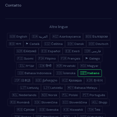
Contatto
Altre lingue
🇬🇧 English
🇸🇦 العربية
🇦🇿 Azərbaycanca
🇧🇬 Български
🇧🇩 বাংলা
🏴 Català
🇨🇿 Čeština
🇩🇰 Dansk
🇩🇪 Deutsch
🇬🇷 Ελληνικά
🇪🇸 Español
🇪🇪 Eesti
🇮🇷 فارسی
🇫🇮 Suomi
🇵🇭 Filipino
🇫🇷 Français
🏴 Galego
🇮🇱 עברית
🇮🇳 हिन्दी
🇭🇷 Hrvatski
🇭🇺 Magyar
🇮🇩 Bahasa Indonesia
🇮🇸 Íslenska
🇮🇹 Italiano
🇯🇵 日本語
🇬🇪 ქართული
🇰🇿 Қазақша
🇰🇷 한국어
🇱🇹 Lietuvių
🇱🇻 Latviešu
🇲🇾 Bahasa Melayu
🇳🇱 Nederlands
🇳🇴 Norsk
🇵🇱 Polski
🇵🇹 Português
🇷🇴 Română
🇸🇰 Slovenčina
🇸🇮 Slovenščina
🇦🇱 Shqip
🇷🇸 Српски
🇸🇪 Svenska
🇰🇪 Kiswahili
🇹🇭 ไทย