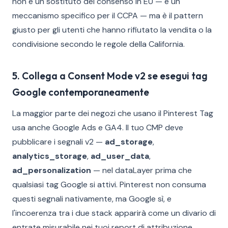
non è un sostituto del consenso in EU — è un
meccanismo specifico per il CCPA — ma è il pattern
giusto per gli utenti che hanno rifiutato la vendita o la
condivisione secondo le regole della California.
5. Collega a Consent Mode v2 se esegui tag
Google contemporaneamente
La maggior parte dei negozi che usano il Pinterest Tag
usa anche Google Ads e GA4. Il tuo CMP deve
pubblicare i segnali v2 —
ad_storage
,
analytics_storage
,
ad_user_data
,
ad_personalization
— nel dataLayer prima che
qualsiasi tag Google si attivi. Pinterest non consuma
questi segnali nativamente, ma Google sì, e
l'incoerenza tra i due stack apparirà come un divario di
entrate misurabile nei tuoi report di attribuzione.