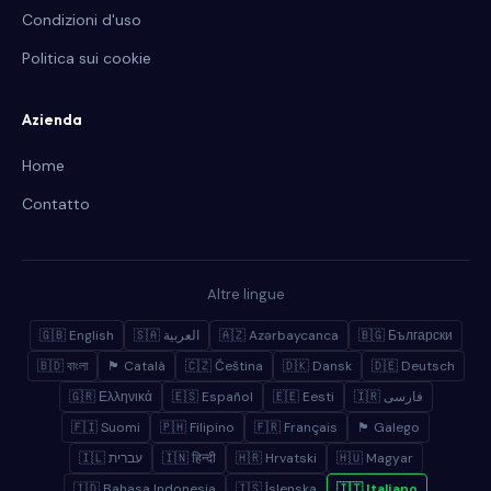
Condizioni d'uso
Politica sui cookie
Azienda
Home
Contatto
Altre lingue
🇬🇧 English
🇸🇦 العربية
🇦🇿 Azərbaycanca
🇧🇬 Български
🇧🇩 বাংলা
🏴 Català
🇨🇿 Čeština
🇩🇰 Dansk
🇩🇪 Deutsch
🇬🇷 Ελληνικά
🇪🇸 Español
🇪🇪 Eesti
🇮🇷 فارسی
🇫🇮 Suomi
🇵🇭 Filipino
🇫🇷 Français
🏴 Galego
🇮🇱 עברית
🇮🇳 हिन्दी
🇭🇷 Hrvatski
🇭🇺 Magyar
🇮🇩 Bahasa Indonesia
🇮🇸 Íslenska
🇮🇹 Italiano