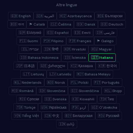
Altre lingue
🇬🇧 English
🇸🇦 العربية
🇦🇿 Azərbaycanca
🇧🇬 Български
🇧🇩 বাংলা
🏴 Català
🇨🇿 Čeština
🇩🇰 Dansk
🇩🇪 Deutsch
🇬🇷 Ελληνικά
🇪🇸 Español
🇪🇪 Eesti
🇮🇷 فارسی
🇫🇮 Suomi
🇵🇭 Filipino
🇫🇷 Français
🏴 Galego
🇮🇱 עברית
🇮🇳 हिन्दी
🇭🇷 Hrvatski
🇭🇺 Magyar
🇮🇩 Bahasa Indonesia
🇮🇸 Íslenska
🇮🇹 Italiano
🇯🇵 日本語
🇬🇪 ქართული
🇰🇿 Қазақша
🇰🇷 한국어
🇱🇹 Lietuvių
🇱🇻 Latviešu
🇲🇾 Bahasa Melayu
🇳🇱 Nederlands
🇳🇴 Norsk
🇵🇱 Polski
🇵🇹 Português
🇷🇴 Română
🇸🇰 Slovenčina
🇸🇮 Slovenščina
🇦🇱 Shqip
🇷🇸 Српски
🇸🇪 Svenska
🇰🇪 Kiswahili
🇹🇭 ไทย
🇹🇷 Türkçe
🇺🇦 Українська
🇵🇰 اردو
🇺🇿 Oʻzbekcha
🇻🇳 Tiếng Việt
🇨🇳 中文
🇧🇾 Беларуская
🇷🇺 Русский
🇮🇳 தமிழ்