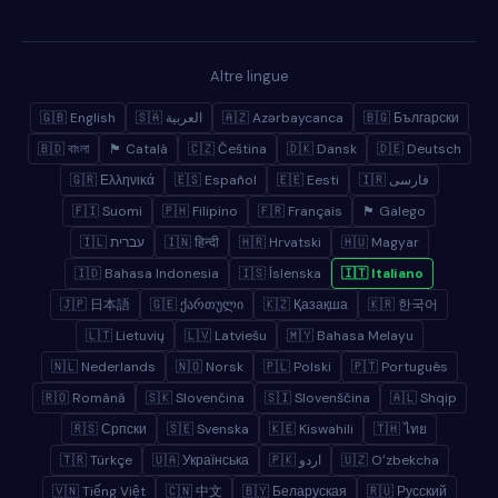
Altre lingue
🇬🇧 English
🇸🇦 العربية
🇦🇿 Azərbaycanca
🇧🇬 Български
🇧🇩 বাংলা
🏴 Català
🇨🇿 Čeština
🇩🇰 Dansk
🇩🇪 Deutsch
🇬🇷 Ελληνικά
🇪🇸 Español
🇪🇪 Eesti
🇮🇷 فارسی
🇫🇮 Suomi
🇵🇭 Filipino
🇫🇷 Français
🏴 Galego
🇮🇱 עברית
🇮🇳 हिन्दी
🇭🇷 Hrvatski
🇭🇺 Magyar
🇮🇩 Bahasa Indonesia
🇮🇸 Íslenska
🇮🇹 Italiano
🇯🇵 日本語
🇬🇪 ქართული
🇰🇿 Қазақша
🇰🇷 한국어
🇱🇹 Lietuvių
🇱🇻 Latviešu
🇲🇾 Bahasa Melayu
🇳🇱 Nederlands
🇳🇴 Norsk
🇵🇱 Polski
🇵🇹 Português
🇷🇴 Română
🇸🇰 Slovenčina
🇸🇮 Slovenščina
🇦🇱 Shqip
🇷🇸 Српски
🇸🇪 Svenska
🇰🇪 Kiswahili
🇹🇭 ไทย
🇹🇷 Türkçe
🇺🇦 Українська
🇵🇰 اردو
🇺🇿 Oʻzbekcha
🇻🇳 Tiếng Việt
🇨🇳 中文
🇧🇾 Беларуская
🇷🇺 Русский