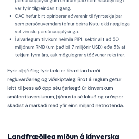
persónuupplýsingum umfram það sem nauðsynlegt
var fyrir tilgreindan tilgang.
CAC hefur birt opinberar aðvaranir til fyrirtækja þar
sem persónuverndarstefnur þeirra lýstu ekki nægilega
vel vinnslu persónuupplýsinga.
Í alvarlegum tilvikum heimila PIPL sektir allt að 50
milljónum RMB (um það bil 7 milljónir USD) eða 5% af
tekjum fyrra árs, auk mögulegrar stöðvunar rekstrar.
Fyrir alþjóðleg fyrirtæki er áhættan bæði
regluvarðarleg og viðskiptaleg. Brot á reglum getur
leitt til þess að öpp séu fjarlægð úr kínverskum
smáforritaverslunum, þjónusta sé lokuð og orðspor
skaðist á markaði með yfir einn milljarð netnotenda.
Landfræðileg miðun á kínverska