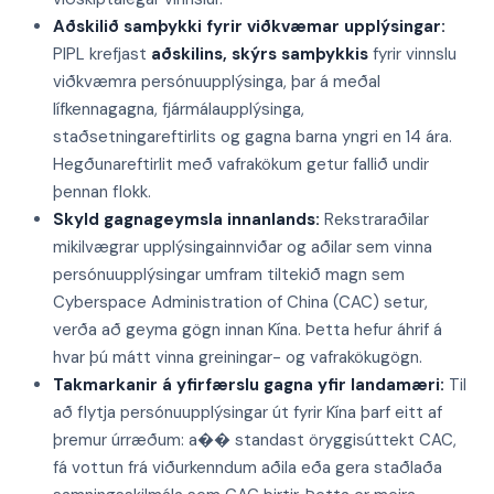
Aðskilið samþykki fyrir viðkvæmar upplýsingar:
PIPL krefjast
aðskilins, skýrs samþykkis
fyrir vinnslu
viðkvæmra persónuupplýsinga, þar á meðal
lífkennagagna, fjármálaupplýsinga,
staðsetningareftirlits og gagna barna yngri en 14 ára.
Hegðunareftirlit með vafrakökum getur fallið undir
þennan flokk.
Skyld gagnageymsla innanlands:
Rekstraraðilar
mikilvægrar upplýsingainnviðar og aðilar sem vinna
persónuupplýsingar umfram tiltekið magn sem
Cyberspace Administration of China (CAC) setur,
verða að geyma gögn innan Kína. Þetta hefur áhrif á
hvar þú mátt vinna greiningar- og vafraköku­gögn.
Takmarkanir á yfirfærslu gagna yfir landamæri:
Til
að flytja persónuupplýsingar út fyrir Kína þarf eitt af
þremur úrræðum: a�� standast öryggisúttekt CAC,
fá vottun frá viðurkenndum aðila eða gera staðlaða