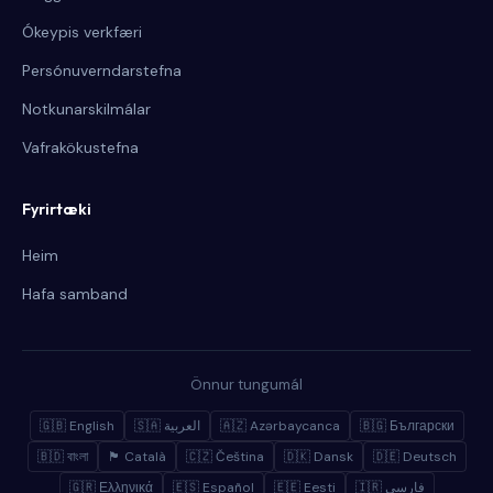
Ókeypis verkfæri
Persónuverndarstefna
Notkunarskilmálar
Vafrakökustefna
Fyrirtæki
Heim
Hafa samband
Önnur tungumál
🇬🇧 English
🇸🇦 العربية
🇦🇿 Azərbaycanca
🇧🇬 Български
🇧🇩 বাংলা
🏴 Català
🇨🇿 Čeština
🇩🇰 Dansk
🇩🇪 Deutsch
🇬🇷 Ελληνικά
🇪🇸 Español
🇪🇪 Eesti
🇮🇷 فارسی