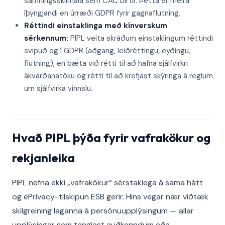
samningsskilmála sem CAC birtir. Þetta er meira
íþyngjandi en úrræði GDPR fyrir gagnaflutning.
Réttindi einstaklinga með kínverskum
sérkennum:
PIPL veita skráðum einstaklingum réttindi
svipuð og í GDPR (aðgang, leiðréttingu, eyðingu,
flutning), en bæta við rétti til að hafna sjálfvirkri
ákvarðanatöku og rétti til að krefjast skýringa á reglum
um sjálfvirka vinnslu.
Hvað PIPL þýða fyrir vafrakökur og
rekjanleika
PIPL nefna ekki „vafrakökur“ sérstaklega á sama hátt
og ePrivacy-tilskipun ESB gerir. Hins vegar nær víðtæk
skilgreining laganna á persónuupplýsingum — allar
upplýsingar sem tengjast auðkenndum eða