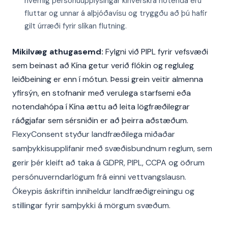
hvernig persónuupplýsingar kínverskra notenda eru
fluttar og unnar á alþjóðavísu og tryggðu að þú hafir
gilt úrræði fyrir slíkan flutning.
Mikilvæg athugasemd:
Fylgni við PIPL fyrir vefsvæði
sem beinast að Kína getur verið flókin og regluleg
leiðbeining er enn í mótun. Þessi grein veitir almenna
yfirsýn, en stofnanir með verulega starfsemi eða
notendahópa í Kína ættu að leita lögfræðilegrar
ráðgjafar sem sérsniðin er að þeirra aðstæðum.
FlexyConsent styður landfræðilega miðaðar
samþykkisupplifanir með svæðisbundnum reglum, sem
gerir þér kleift að taka á GDPR, PIPL, CCPA og öðrum
persónuverndarlögum frá einni vettvangslausn.
Ókeypis áskriftin inniheldur landfræðigreiningu og
stillingar fyrir samþykki á mörgum svæðum.