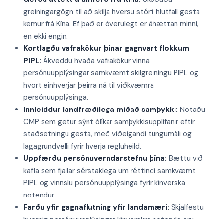
greiningargögn til að skilja hversu stórt hlutfall gesta
kemur frá Kína. Ef það er óverulegt er áhættan minni,
en ekki engin.
Kortlagðu vafrakökur þínar gagnvart flokkum
PIPL:
Ákveddu hvaða vafrakökur vinna
persónuupplýsingar samkvæmt skilgreiningu PIPL og
hvort einhverjar þeirra ná til viðkvæmra
persónuupplýsinga.
Innleiddur landfræðilega miðað samþykki:
Notaðu
CMP sem getur sýnt ólíkar samþykkisupplifanir eftir
staðsetningu gesta, með viðeigandi tungumáli og
lagagrundvelli fyrir hverja regluheild.
Uppfærðu persónuverndarstefnu þína:
Bættu við
kafla sem fjallar sérstaklega um réttindi samkvæmt
PIPL og vinnslu persónuupplýsinga fyrir kínverska
notendur.
Farðu yfir gagnaflutning yfir landamæri:
Skjalfestu