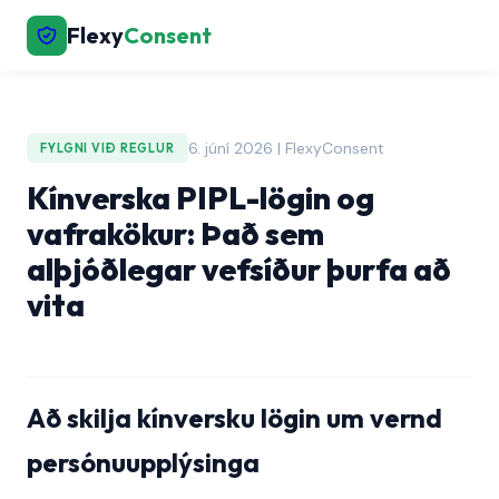
Flexy
Consent
6. júní 2026 | FlexyConsent
FYLGNI VIÐ REGLUR
Kínverska PIPL-lögin og
vafrakökur: Það sem
alþjóðlegar vefsíður þurfa að
vita
Að skilja kínversku lögin um vernd
persónuupplýsinga