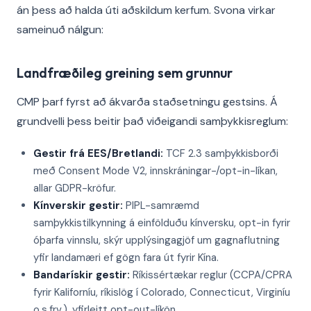
án þess að halda úti aðskildum kerfum. Svona virkar
sameinuð nálgun:
Landfræðileg greining sem grunnur
CMP þarf fyrst að ákvarða staðsetningu gestsins. Á
grundvelli þess beitir það viðeigandi samþykkisreglum:
Gestir frá EES/Bretlandi:
TCF 2.3 samþykkisborði
með Consent Mode V2, innskráningar-/opt-in-líkan,
allar GDPR-kröfur.
Kínverskir gestir:
PIPL-samræmd
samþykkistilkynning á einfölduðu kínversku, opt-in fyrir
óþarfa vinnslu, skýr upplýsingagjöf um gagnaflutning
yfir landamæri ef gögn fara út fyrir Kína.
Bandarískir gestir:
Ríkissértækar reglur (CCPA/CPRA
fyrir Kaliforníu, ríkislög í Colorado, Connecticut, Virginíu
o.s.frv.), yfirleitt opt-out-líkön.