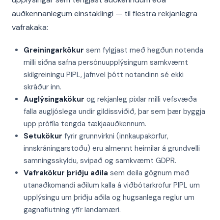
auðkennanlegum einstaklingi — til flestra rekjanlegra
vafrakaka:
Greiningarkökur
sem fylgjast með hegðun notenda
milli síðna safna persónuupplýsingum samkvæmt
skilgreiningu PIPL, jafnvel þótt notandinn sé ekki
skráður inn.
Auglýsingakökur
og rekjanleg pixlar milli vefsvæða
falla augljóslega undir gildissviðið, þar sem þær byggja
upp prófíla tengda tækjaauðkennum.
Setukökur
fyrir grunnvirkni (innkaupakörfur,
innskráningarstöðu) eru almennt heimilar á grundvelli
samningsskyldu, svipað og samkvæmt GDPR.
Vafrakökur þriðju aðila
sem deila gögnum með
utanaðkomandi aðilum kalla á viðbótarkröfur PIPL um
upplýsingu um þriðju aðila og hugsanlega reglur um
gagnaflutning yfir landamæri.