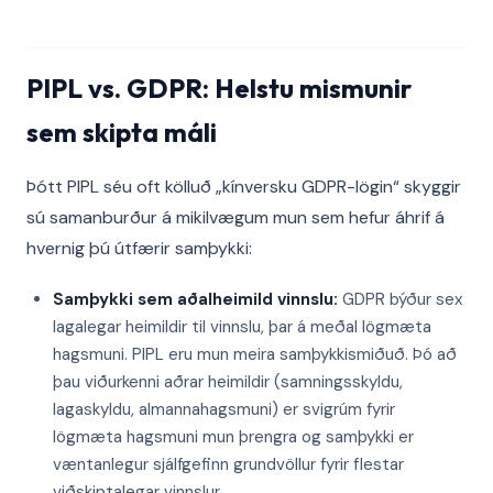
PIPL vs. GDPR: Helstu mismunir
sem skipta máli
Þótt PIPL séu oft kölluð „kínversku GDPR-lögin“ skyggir
sú samanburður á mikilvægum mun sem hefur áhrif á
hvernig þú útfærir samþykki:
Samþykki sem aðalheimild vinnslu:
GDPR býður sex
lagalegar heimildir til vinnslu, þar á meðal lögmæta
hagsmuni. PIPL eru mun meira samþykkismiðuð. Þó að
þau viðurkenni aðrar heimildir (samningsskyldu,
lagaskyldu, almannahagsmuni) er svigrúm fyrir
lögmæta hagsmuni mun þrengra og samþykki er
væntanlegur sjálfgefinn grundvöllur fyrir flestar
viðskiptalegar vinnslur.