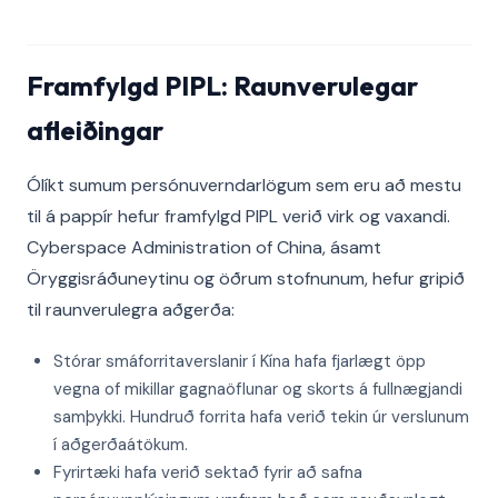
Framfylgd PIPL: Raunverulegar
afleiðingar
Ólíkt sumum persónuverndarlögum sem eru að mestu
til á pappír hefur framfylgd PIPL verið virk og vaxandi.
Cyberspace Administration of China, ásamt
Öryggisráðuneytinu og öðrum stofnunum, hefur gripið
til raunverulegra aðgerða:
Stórar smáforritaverslanir í Kína hafa fjarlægt öpp
vegna of mikillar gagnaöflunar og skorts á fullnægjandi
samþykki. Hundruð forrita hafa verið tekin úr verslunum
í aðgerðaátökum.
Fyrirtæki hafa verið sektað fyrir að safna