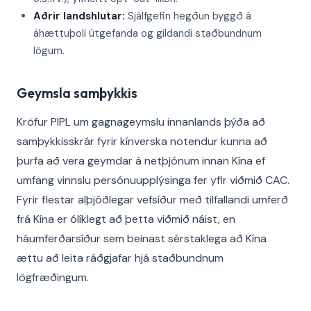
Aðrir landshlutar:
Sjálfgefin hegðun byggð á
áhættuþoli útgefanda og gildandi staðbundnum
lögum.
Geymsla samþykkis
Kröfur PIPL um gagnageymslu innanlands þýða að
samþykkisskrár fyrir kínverska notendur kunna að
þurfa að vera geymdar á netþjónum innan Kína ef
umfang vinnslu persónuupplýsinga fer yfir viðmið CAC.
Fyrir flestar alþjóðlegar vefsíður með tilfallandi umferð
frá Kína er ólíklegt að þetta viðmið náist, en
háumferðarsíður sem beinast sérstaklega að Kína
ættu að leita ráðgjafar hjá staðbundnum
lögfræðingum.