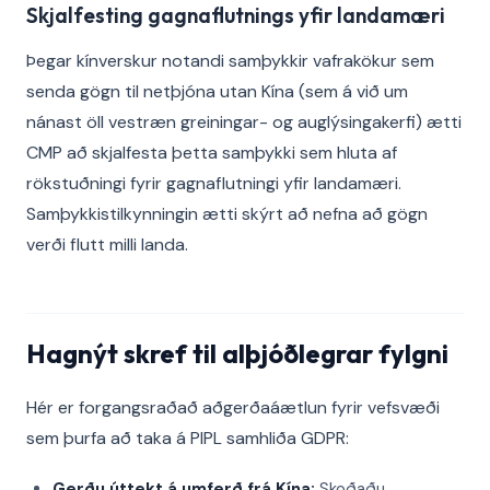
Skjalfesting gagnaflutnings yfir landamæri
Þegar kínverskur notandi samþykkir vafrakökur sem
senda gögn til netþjóna utan Kína (sem á við um
nánast öll vestræn greiningar- og auglýsingakerfi) ætti
CMP að skjalfesta þetta samþykki sem hluta af
rökstuðningi fyrir gagnaflutningi yfir landamæri.
Samþykkistilkynningin ætti skýrt að nefna að gögn
verði flutt milli landa.
Hagnýt skref til alþjóðlegrar fylgni
Hér er forgangsraðað aðgerðaáætlun fyrir vefsvæði
sem þurfa að taka á PIPL samhliða GDPR:
Gerðu úttekt á umferð frá Kína:
Skoðaðu