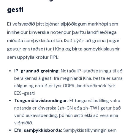
gesti
Ef vefsvæðið þitt þjónar alþjóðlegum markhópi sem
inniheldur kínverska notendur þarftu landfræðilega
miðaða samþykkisáætlun. Það þýðir að greina þegar
gestur er staðsettur í Kína og birta samþykkislausnir
sem uppfylla kröfur PIPL:
IP-grunnuð greining:
Notaðu IP-staðsetningu til að
bera kennsl á gesti frá meginlandi Kína. Þetta er sama
nálgun og notuð er fyrir GDPR-landfræðimörk fyrir
EES-gesti.
Tungumálavísbendingar:
Ef tungumálastilling vafra
notanda er kínverska (zh-CN eða zh-TW) getur það
verið aukavísbending, þó hún ætti ekki að vera eina
viðmiðið.
Efni samþykkisborða:
Samþykkistilkynningin sem