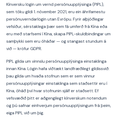
Kínversku lögin um vernd persónuupplýsinga (PIPL),
sem tóku gildi 1. nóvember 2021, eru ein áhrifamestu
persónuverndarlögin utan Evrópu. Fyrir alþjóðlegar
vefsíður, sérstaklega þær sem fá umferð frá Kína eða
eru með starfsemi í Kína, skapa PIPL-skuldbindingar um
samþykki sem eru óháðar — og stangast stundum á
við — kröfur GDPR.
PIPL gilda um vinnslu persónuupplýsinga einstaklinga
innan Kína. Lögin hafa víðtækt landfræðilegt gildissvið:
þau gilda um hvaða stofnun sem er sem vinnur
persónuupplýsingar einstaklinga sem staðsettir eru í
Kína, óháð því hvar stofnunin sjálf er staðsett. Ef
vefsvæðið þitt er aðgengilegt kínverskum notendum
og þú safnar einhverjum persónuupplýsingum frá þeim,
eiga PIPL við um þig.