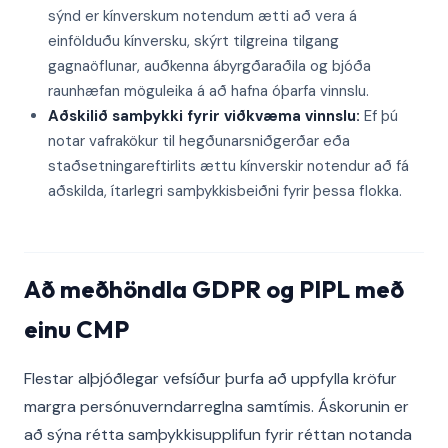
sýnd er kínverskum notendum ætti að vera á
einfölduðu kínversku, skýrt tilgreina tilgang
gagnaöflunar, auðkenna ábyrgðaraðila og bjóða
raunhæfan möguleika á að hafna óþarfa vinnslu.
Aðskilið samþykki fyrir viðkvæma vinnslu:
Ef þú
notar vafrakökur til hegðunarsniðgerðar eða
staðsetningareftirlits ættu kínverskir notendur að fá
aðskilda, ítarlegri samþykkisbeiðni fyrir þessa flokka.
Að meðhöndla GDPR og PIPL með
einu CMP
Flestar alþjóðlegar vefsíður þurfa að uppfylla kröfur
margra persónuverndarreglna samtímis. Áskorunin er
að sýna rétta samþykkisupplifun fyrir réttan notanda