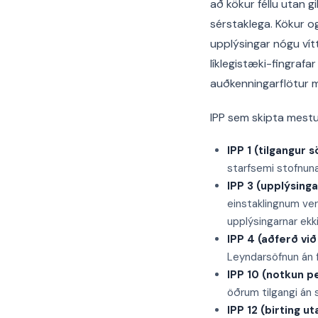
að kökur féllu utan g
sérstaklega. Kökur o
upplýsingar nógu vítt
líklegistæki-fingraf
auðkenningarflötur m
IPP sem skipta mestu 
IPP 1 (tilgangur 
starfsemi stofnuna
IPP 3 (upplýsinga
einstaklingnum ver
upplýsingarnar ekki 
IPP 4 (aðferð við
Leyndarsöfnun án fy
IPP 10 (notkun p
öðrum tilgangi án 
IPP 12 (birting u