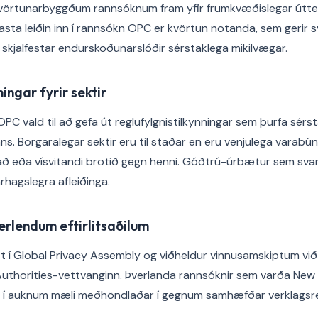
vörtunarbyggðum rannsóknum fram yfir frumkvæðislegar úttek
asta leiðin inn í rannsókn OPC er kvörtun notanda, sem gerir
kjalfestar endurskoðunarslóðir sérstaklega mikilvægar.
ingar fyrir sektir
OPC vald til að gefa út reglufylgnistilkynningar sem þurfa sér
ans. Borgaralegar sektir eru til staðar en eru venjulega varab
að eða vísvitandi brotið gegn henni. Góðtrú-úrbætur sem svar 
árhagslegra afleiðinga.
rlendum eftirlitsaðilum
t í Global Privacy Assembly og viðheldur vinnusamskiptum vi
 Authorities-vettvanginn. Þverlanda rannsóknir sem varða New
 í auknum mæli meðhöndlaðar í gegnum samhæfðar verklagsre