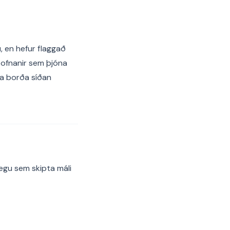
, en hefur flaggað
tofnanir sem þjóna
da borða síðan
egu sem skipta máli