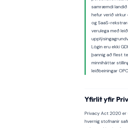
samræmdi landið 
hefur verið virkur
og SaaS-rekstrar
verulega með lei
upplýsingagrundv
Lögin eru ekki GD
þannig að flest
minniháttar stilli
leiðbeiningar OPC
Yfirlit yfir P
Privacy Act 2020 er 
hvernig stofnanir saf