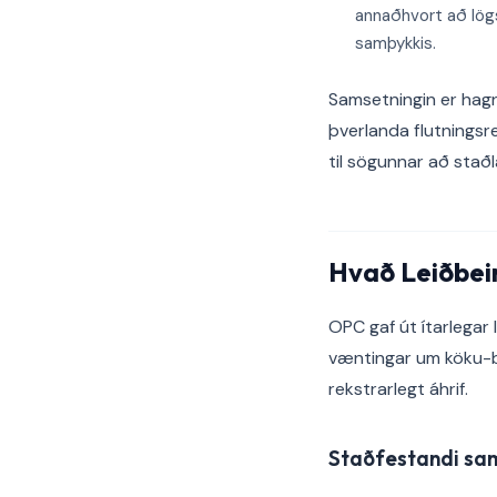
annaðhvort að lög
samþykkis.
Samsetningin er hag
þverlanda flutnings
til sögunnar að staðl
Hvað Leiðbei
OPC gaf út ítarlegar
væntingar um köku-bo
rekstrarlegt áhrif.
Staðfestandi sam