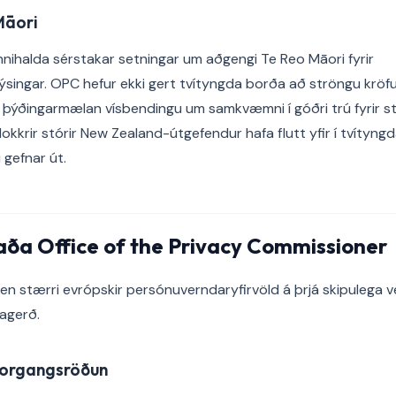
Māori
nnihalda sérstakar setningar um aðgengi Te Reo Māori fyrir
ingar. OPC hefur ekki gert tvítyngda borða að ströngu kröfu
þýðingarmælan vísbendingu um samkvæmni í góðri trú fyrir s
kkrir stórir New Zealand-útgefendur hafa flutt yfir í tvítyng
 gefnar út.
aða Office of the Privacy Commissioner
 en stærri evrópskir persónuverndaryfirvöld á þrjá skipulega v
nagerð.
forgangsröðun