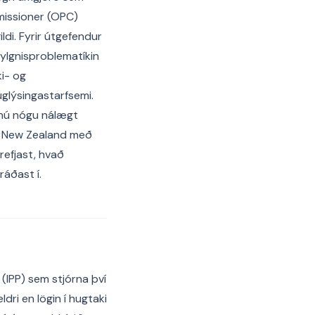
missioner (OPC)
ildi. Fyrir útgefendur
ylgnisproblematíkin
i- og
glýsingastarfsemi.
 nú nógu nálægt
n New Zealand með
refjast, hvað
ráðast í.
IPP) sem stjórna því
dri en lögin í hugtaki