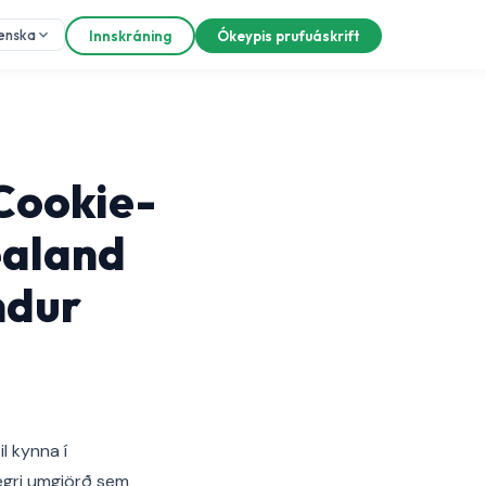
lenska
Innskráning
Ókeypis prufuáskrift
Cookie-
aland
ndur
l kynna í
egri umgjörð sem