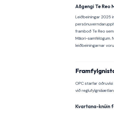
Aðgengi Te Reo 
Leiðbeiningar 2025 i
persónuverndarupplýs
framboð Te Reo sem 
Māori-samfélögum. No
leiðbeiningarnar voru
Framfylgnist
OPC starfar öðruvísi
við reglufylgniáætla
Kvartana-knúin 