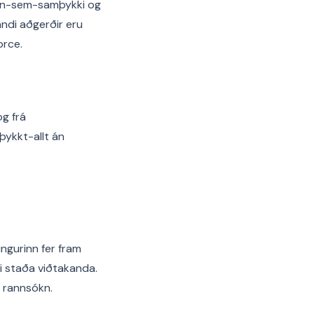
kun-sem-samþykki og
tandi aðgerðir eru
orce.
og frá
þykkt-allt án
ngurinn fer fram
i staða viðtakanda.
í rannsókn.