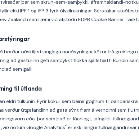
u tvíræðar þar sem skrun-sem-samþykki, áframhaldandi-not
lir ekki IPP 1 og IPP 3 fyrir ólykilrakningar. Sérstakar staðfes
 New Zealand í samræmi við afstöðu EDPB Cookie Banner Taskf
rstýringar
ð borðar aðskilji stranglega nauðsynlegar kökur frá greiningu 
nig að gesturinn geti samþykkt flokka sjálfstætt. Bundin sam
lað sem galli.
tning til útlanda
i en eldri túlkunin. Fyrir kökur sem beinir gögnum til bandarískra
a verður útgefandinn að geta sýnt fram á verndinni sem flutni
mningsvörn eða, þar sem það er fáanlegt, jafngildi-fullnægjand
„við notum Google Analytics" er ekki lengur fullnægjandi svar 