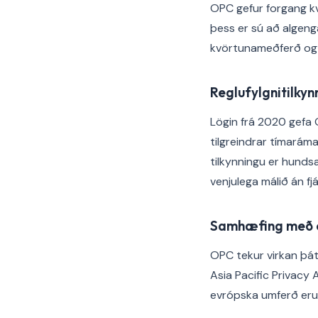
OPC gefur forgang k
þess er sú að algeng
kvörtunameðferð og s
Reglufylgnitilkynn
Lögin frá 2020 gefa 
tilgreindrar tímarám
tilkynningu er hunds
venjulega málið án fj
Samhæfing með e
OPC tekur virkan þát
Asia Pacific Privacy
evrópska umferð eru