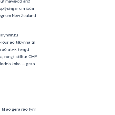
a nútímavædd árið
pplýsingar um íbúa
 gögnum New Zealand-
ilkynningu
ður að tilkynna til
ú að atvik tengd
a, rangt stilltur CMP
kladda kaka — geta
il að gera ráð fyrir