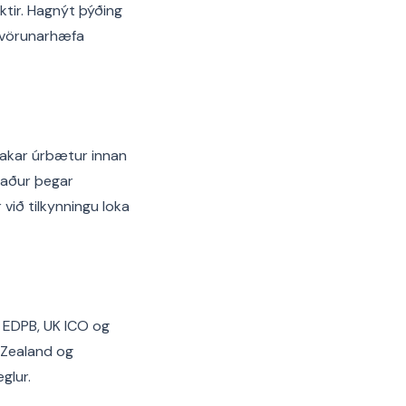
tir. Hagnýt þýðing
 svörunarhæfa
stakar úrbætur innan
únaður þegar
við tilkynningu loka
ð EDPB, UK ICO og
 Zealand og
glur.