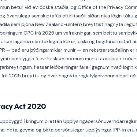
mun betur við evrópska staðla, og Office of the Privacy Com
 og óvenjulega samskiptafús eftirlitsaðili síðan nýja lögin tóku g
aðila sem þjóna New Zealand-umferð breyttist hagnýta regluf
ðbeiningum OPC frá 2025 um vefrakningar, sem beittu samþykk
öllum laganna sérstaklega á kökur, pixla og hegðunarmiðað au
PR — það eru þýðingarmiklar munir — en rekstrarstaðallinn er
 teymi sem byggja á evrópskum normum munu standast skoðu
ngarbreytingum. Þessar leiðbeiningar fara í gegnum hvað lögin k
 frá 2025 breyttu og hvar hagnýta reglufylgnivinnuna þarf að 
rivacy Act 2020
uppbyggð í kringum þrettán Upplýsingapersónuverndarreglur (
na, nota, geyma og birta persónulegar upplýsingar. IPP-in eru el