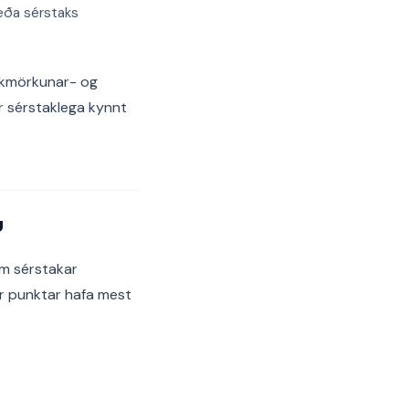
eða sérstaks
takmörkunar- og
 sérstaklega kynnt
u
am sérstakar
ir punktar hafa mest