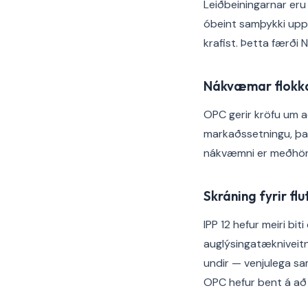
Leiðbeiningarnar er
óbeint samþykki uppfyl
krafist. Þetta færði
Nákvæmar flokka
OPC gerir kröfu um a
markaðssetningu, þan
nákvæmni er meðhönd
Skráning fyrir flu
IPP 12 hefur meiri bit
auglýsingatækniveitn
undir — venjulega sa
OPC hefur bent á að 