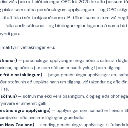
ildissviðs þeirra. Leiðbeiningar OPC frá 2025 lokaðu þessum tú
g pixlar sem safna persónulegum upplýsingum — og OPC skilgr
 til að fela í sér tækjaauðkennin, IP-tölur í samsettum við h
ar — falla undir söfnunar- og birdingarreglur laganna á sama h
yndi gera.
máli fyrir vefrakningar eru:
söfnunar)
— persónulegar upplýsingar mega aðeins safnast í lögl
rinnar, og aðeins þar sem söfnun er nauðsynleg í þeim tilgangi.
r frá einstaklingum)
— þegar persónulegar upplýsingar eru safna
ður stofnunin að upplýsa hann um tilgang, viðtakendur og afleiðin
í té.
 söfnun)
— söfnun má ekki vera ósanngjörn, ólögleg eða óhóflega 
rirvara er almennt galli.
ersónulegra upplýsinga)
— upplýsingar sem safnað er í einum til
samþykkis eða annarrar löglegrar grundvallar.
tan New Zealand)
— sending persónulegra upplýsinga til útlanda 