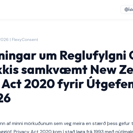
Ís
í 2026 | FlexyConsent
ningar um Reglufylgni 
kis samkvæmt New Ze
 Act 2020 fyrir Útgefe
26
nn af minni mörkuðunum sem veg meira en stærð þess gefur ti
ggjöf. Privacy Act 2020 kom í stað laga frá 1993 með nútímal