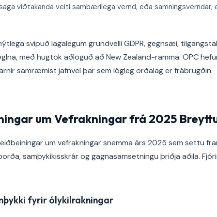
saga viðtakanda veiti sambærilega vernd, eða samningsverndar, 
nýtlega svipuð lagalegum grundvelli GDPR, gegnsæi, tilgangs
reglna, með hugtök aðlöguð að New Zealand-ramma. OPC hefur
arnir samræmist jafnvel þar sem lögleg orðalag er frábrugðin.
ningar um Vefrakningar frá 2025 Breytt
 leiðbeiningar um vefrakningar snemma árs 2025 sem settu fr
rða, samþykikisskrár og gagnasamsetningu þriðja aðila. Fjór
þykki fyrir ólykilrakningar