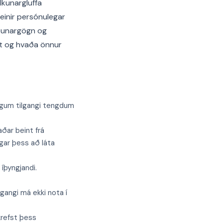
lkunargluffa
einir persónulegar
egðunargögn og
átt og hvaða önnur
egum tilgangi tengdum
ðar beint frá
gar þess að láta
íþyngjandi.
gangi má ekki nota í
krefst þess