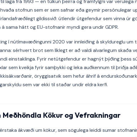
 til laga frá 1993 — en túlkun þeirra og framfylgni var veruleg
m hvaða stofnun sem er sem safnar eða geymir persónulegar u
rlandafræðilegt gildissvið: útlendir útgefendur sem vinna úr
gin á sama hátt og EU-stofnanir myndi gera undir GDPR.
ng í nútímavæðingunni 2020 var innleiðing á skyldureglu um t
na: sérhvert brot sem líklegt er að valdi alvarlegum skaða ver
andi einstaklinga. Fyrir netútgefendur er hagnýt þýðing þess s
ar sem kveikja fyrir samþykki og leka auðkennum til þriðja aðil
kisákvarðanir, öryggisatvik sem hefur áhrif á endurskoðunar
garskyldu sem var ekki til staðar undir eldra kerfi.
n Meðhöndla Kökur og Vefrakningar
sérstaka ákvæði um kökur, sem sögulega leiddi sumar stofnanir t