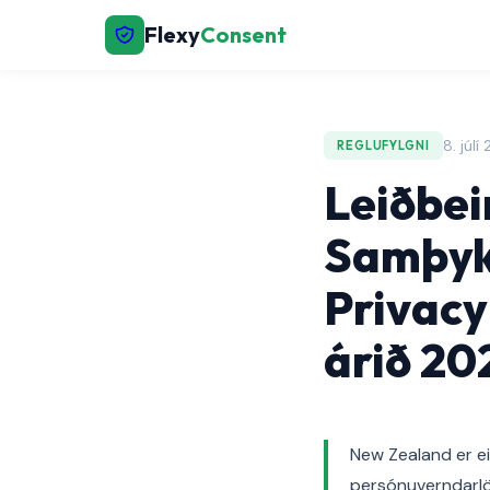
Flexy
Consent
8. júl
REGLUFYLGNI
Leiðbei
Samþyk
Privacy
árið 20
New Zealand er ei
persónuverndarlö