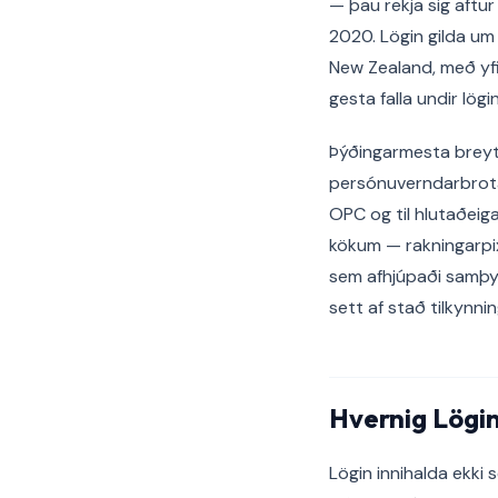
— þau rekja sig aftur
2020. Lögin gilda u
New Zealand, með yfi
gesta falla undir lö
Þýðingarmesta breyti
persónuverndarbrotan
OPC og til hlutaðeig
kökum — rakningarpixl
sem afhjúpaði samþyk
sett af stað tilkynnin
Hvernig Lögi
Lögin innihalda ekki 