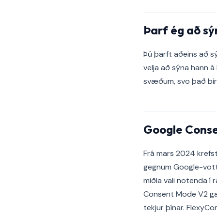
Þarf ég að s
Þú þarft aðeins að s
velja að sýna hann á 
svæðum, svo það birt
Google Conse
Frá mars 2024 krefs
gegnum Google-votta
miðla vali notenda í
Consent Mode V2 gæti
tekjur þínar. Flexy