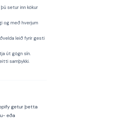
þú setur inn kökur
ngi og með hverjum
elda leið fyrir gesti
tja út gögn sín.
itti samþykki.
opify getur þetta
fu- eða