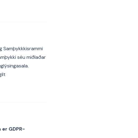
- og Samþykkkisrammi
samþykki séu miðlaðar
glýsingasala.
ilt
m er GDPR-