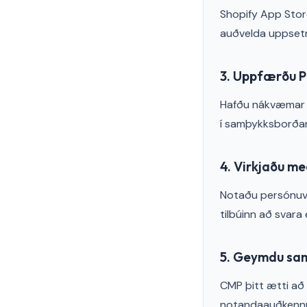
Shopify App Stor
auðvelda uppsetn
3. Uppfærðu P
Hafðu nákvæmar s
í samþykksborða
4. Virkjaðu m
Notaðu persónuve
tilbúinn að svar
5. Geymdu sa
CMP þitt ætti að
notandaauðkenn