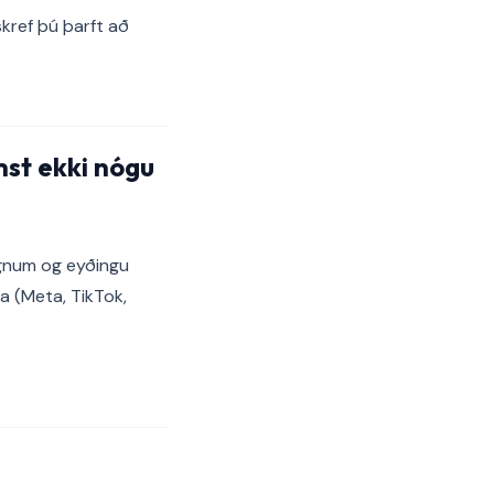
skref þú þarft að
st ekki nógu
ögnum og eyðingu
la (Meta, TikTok,