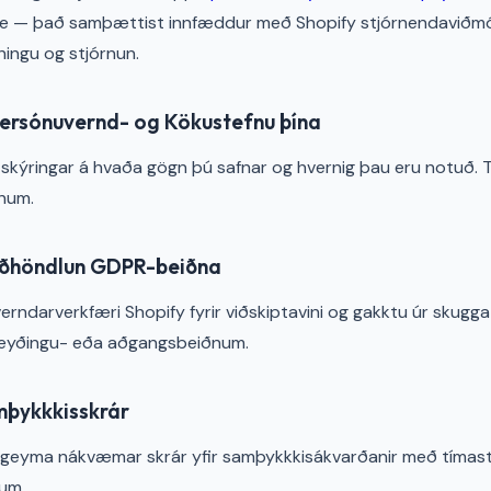
e — það samþættist innfæddur með Shopify stjórnendaviðmóti
ingu og stjórnun.
ersónuvernd- og Kökustefnu þína
kýringar á hvaða gögn þú safnar og hvernig þau eru notuð. 
num.
eðhöndlun GDPR-beiðna
rndarverkfæri Shopify fyrir viðskiptavini og gakktu úr skugg
a eyðingu- eða aðgangsbeiðnum.
mþykkkisskrár
 geyma nákvæmar skrár yfir samþykkkisákvarðanir með tímas
um.