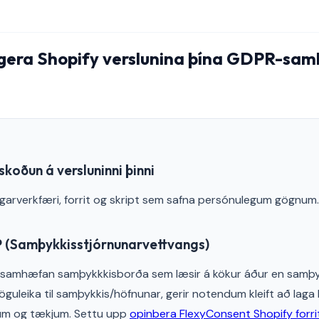
 gera Shopify verslunina þína GDPR-sam
skoðun á versluninni þinni
ngarverkfæri, forrit og skript sem safna persónulegum gögnum.
 (Samþykkisstjórnunarvettvangs)
amhæfan samþykkkisborða sem læsir á kökur áður en samþykk
guleika til samþykkis/höfnunar, gerir notendum kleift að laga k
íðum og tækjum. Settu upp
opinbera FlexyConsent Shopify forri