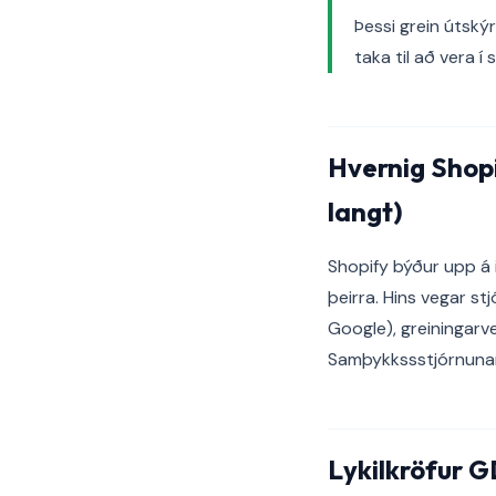
Þessi grein útský
taka til að vera 
Hvernig Shop
langt)
Shopify býður upp á
þeirra. Hins vegar st
Google), greiningarve
Samþykkssstjórnunar
Lykilkröfur G