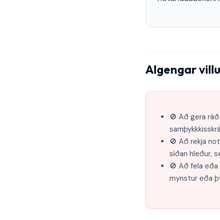
Algengar vill
🚫 Að gera ráð 
samþykkkisskrá
🚫 Að rekja no
síðan hleður, s
🚫 Að fela eða
mynstur eða þ