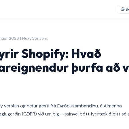
Ís
janúar 2026 | FlexyConsent
rir Shopify: Hvað
areignendur þurfa að v
fy verslun og hefur gesti frá Evrópusambandinu, á Almenna
lugerðin (GDPR) við um þig — jafnvel þótt fyrirtækið þitt sé