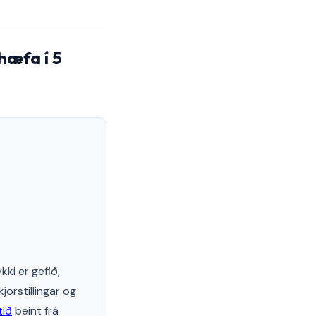
hæfa í 5
i er gefið,
jörstillingar og
tið
beint frá