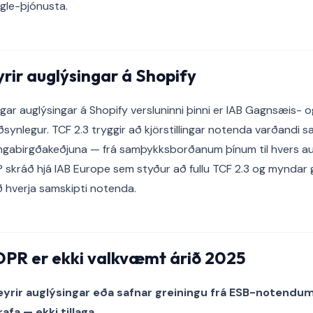
oogle-þjónusta.
yrir auglýsingar á Shopify
nlegar auglýsingar á Shopify versluninni þinni er IAB Gagnsæis
ðsynlegur. TCF 2.3 tryggir að kjörstillingar notenda varðandi 
ingabirgðakeðjuna — frá samþykksborðanum þínum til hvers au
skráð hjá IAB Europe sem styður að fullu TCF 2.3 og myndar g
 hverja samskipti notenda.
PR er ekki valkvæmt árið 2025
 keyrir auglýsingar eða safnar greiningu frá ESB-notendu
fa — ekki tillaga.