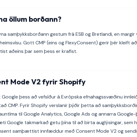
ýna öllum borðann?
ýna samþykksborðann gestum frá ESB og Bretlandi, en margir
heimsvísu. Gott CMP (eins og FlexyConsent) gerir þér kleift að
ist aðeins þar sem þess er krafist.
nt Mode V2 fyrir Shopify
t Google þess að vefsíður á Evrópska efnahagssvæðinu innlei
ð CMP. Fyrir Shopify verslanir þýðir þetta að samþykksborði
 rauntíma til Google Analytics, Google Ads og annarra Google-
 Google takmarkað getu þína til að birta auglýsingar, sem he
Consent samþættist innfæddur með Consent Mode V2 og sendi