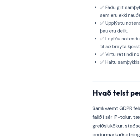
✅ Fáðu gilt samþyk
sem eru ekki nauðs
✅ Upplýstu notendu
þau eru deilt.
✅ Leyfðu notendum 
til að breyta kjörs
✅ Virtu réttindi no
✅ Haltu samþykkis
Hvað telst pe
Samkvæmt GDPR fela p
falið í sér IP-tölur,
greiðslukökur, staðs
endurmarkaðsetningar