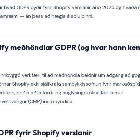
rir hvað GDPR þýðir fyrir Shopify verslanir árið 2025 og hvaða 
í samræmi — án þess að hægja á sölu þinni.
ify meðhöndlar GDPR (og hvar hann kem
 innbyggð verkfæri til að meðhöndla beiðnir um aðgang að g
jórnar Shopify ekki sjálfkrafa samþykkissöfnun fyrir markaðspíx
rkfæri, þriðja aðila forrit og auglýsingakökur. Þar kemur
vettvangur (CMP) inn í myndina.
DPR fyrir Shopify verslanir