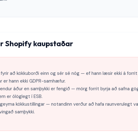
ur Shopify kaupstaðar
fyrir að kökkuborði einn og sér sé nóg — ef hann læsir ekki á forri
r er hann ekki GDPR-samhæfur.
tendur áður en samþykki er fengið — mörg forrit byrja að safna g
em er ólöglegt í ESB.
 geyma kökkustillingar — notandinn verður að hafa raunverulegt va
vingað samþykki.