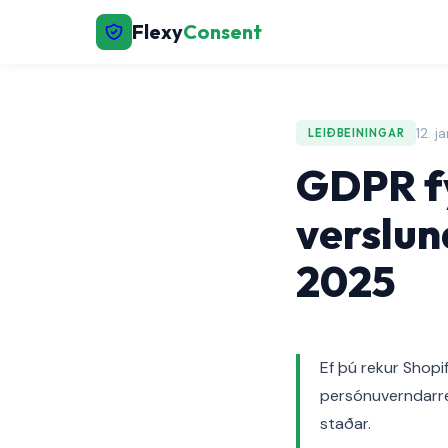
Flexy
Consent
12. 
LEIÐBEININGAR
GDPR fy
verslun
2025
Ef þú rekur Shopi
persónuverndarreg
staðar.