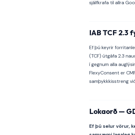
sjálfkrafa til allra G
IAB TCF 2.3 f
Ef þú keyrir forrita
(TCF) útgáfa 2.3 nau
í gegnum alla auglýs
FlexyConsent er CMP 
samþykkkisstreng við
Lokaorð — GD
Ef þú selur vörur,
samræmi lagaleg kra