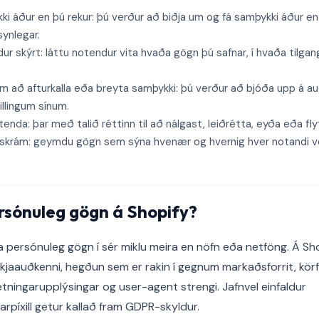
ki áður en þú rekur: þú verður að biðja um og fá samþykki áður en 
ynlegar.
r skýrt: láttu notendur vita hvaða gögn þú safnar, í hvaða tilga
að afturkalla eða breyta samþykki: þú verður að bjóða upp á auðv
tillingum sínum.
tenda: þar með talið réttinn til að nálgast, leiðrétta, eyða eða fly
skrám: geymdu gögn sem sýna hvenær og hvernig hver notandi ve
rsónuleg gögn á Shopify?
ersónuleg gögn í sér miklu meira en nöfn eða netföng. Á Sh
 tækjaauðkenni, hegðun sem er rakin í gegnum markaðsforrit, kör
etningarupplýsingar og user-agent strengi. Jafnvel einfaldur
píxill getur kallað fram GDPR-skyldur.