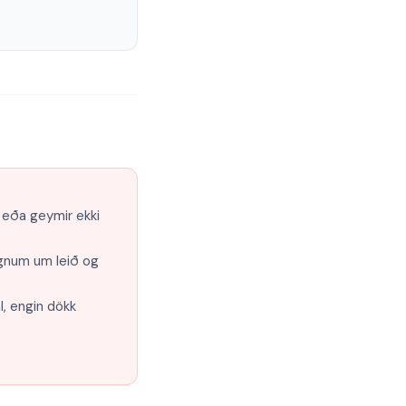
t eða geymir ekki
ögnum um leið og
l, engin dökk