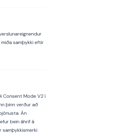
 verslunareignendur
 miða samþykki eftir
ði Consent Mode V2 í
nn þinn verður að
þjónusta. Án
fur bein áhrif á
r samþykkismerki