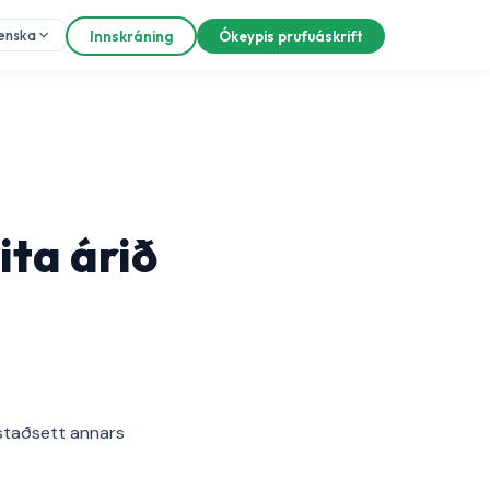
lenska
Innskráning
Ókeypis prufuáskrift
ita árið
 staðsett annars