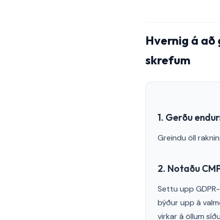
Hvernig á að
skrefum
1. Gerðu endur
Greindu öll rakni
2. Notaðu CMP
Settu upp GDPR-s
býður upp á valmö
virkar á öllum s