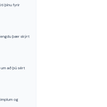
 þínu fyrir
Tengdu þær skýrt
a um að þú sért
timplum og