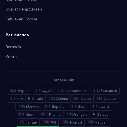
Syarat Penggunaan
Kebijakan Cookie
Perusahaan
Beranda
Kontak
Bahasa Lain
🇬🇧 English
🇸🇦 العربية
🇦🇿 Azərbaycanca
🇧🇬 Български
🇧🇩 বাংলা
🏴 Català
🇨🇿 Čeština
🇩🇰 Dansk
🇩🇪 Deutsch
🇬🇷 Ελληνικά
🇪🇸 Español
🇪🇪 Eesti
🇮🇷 فارسی
🇫🇮 Suomi
🇵🇭 Filipino
🇫🇷 Français
🏴 Galego
🇮🇱 עברית
🇮🇳 हिन्दी
🇭🇷 Hrvatski
🇭🇺 Magyar