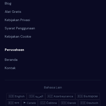
Blog
Alat Gratis
Kebijakan Privasi
Syarat Penggunaan
Kebijakan Cookie
Perusahaan
Beranda
Kontak
Bahasa Lain
🇬🇧 English
🇸🇦 العربية
🇦🇿 Azərbaycanca
🇧🇬 Български
🇧🇩 বাংলা
🏴 Català
🇨🇿 Čeština
🇩🇰 Dansk
🇩🇪 Deutsch