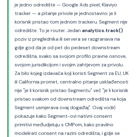
je jedno odredište — Google Ads pixel, Klaviyo
tracker — a pitanje privole je jednostavno: je li
korisnik pristao tom jednom trackeru. Segment nije
odredište. To je router. Jedan
analytics.track()
poziv iz preglednika ili servera se razgranava na
gdje god da je od pet do pedeset downstream
odredišta, svako sa svojom profilo pravne osnove,
svojom jurisdikcijom i svojim zahtjevom za privolu.
Za bilo kojeg izdavača koji koristi Segment za EU, UK
ili California promet, centralno pitanje usklađenosti
nije "je li korisnik pristao Segmentu" već "je li korisnik
pristao svakom od downstream odredišta na koja
Segment usmjerava ovaj događaj". Ovaj vodič
pokazuje kako Segment-ovi nativni consent
primitivi međudjeluju s CMPom, kako pravilno
modelirati consent na razini odredišta, i gdje se