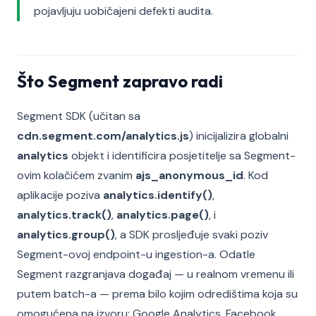
pojavljuju uobičajeni defekti audita.
Što Segment zapravo radi
Segment SDK (učitan sa
cdn.segment.com/analytics.js
) inicijalizira globalni
analytics
objekt i identificira posjetitelje sa Segment-
ovim kolačićem zvanim
ajs_anonymous_id
. Kod
aplikacije poziva
analytics.identify()
,
analytics.track()
,
analytics.page()
, i
analytics.group()
, a SDK prosljeđuje svaki poziv
Segment-ovoj endpoint-u ingestion-a. Odatle
Segment razgranjava događaj — u realnom vremenu ili
putem batch-a — prema bilo kojim odredištima koja su
omogućena na izvoru: Google Analytics, Facebook