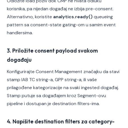
Odložite load poziv dok CMP ne hvata odluku
korisnika, pa nijedan događaj ne izbija pre-consent.
Alternativno, koristite
analytics.ready()
queueing
pattern sa consent-state gating-om u samim event
handlersima.
3. Priložite consent payload svakom
događaju
Konfigurirajte Consent Management značajku da stavi
stamp IAB TC string-a, GPP string-a, ili vaše
prilagođene kategorizacije na svaki ingested događaj.
Stamp putuje sa događajem kroz Segment-ovu
pipeline i dostupan je destination filters-ima.
4. Napišite destination filters za category-