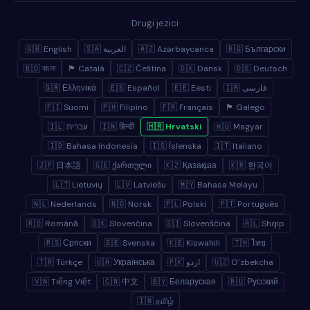
Drugi jezici
🇬🇧 English
🇸🇦 العربية
🇦🇿 Azərbaycanca
🇧🇬 Български
🇧🇩 বাংলা
🏴 Català
🇨🇿 Čeština
🇩🇰 Dansk
🇩🇪 Deutsch
🇬🇷 Ελληνικά
🇪🇸 Español
🇪🇪 Eesti
🇮🇷 فارسی
🇫🇮 Suomi
🇵🇭 Filipino
🇫🇷 Français
🏴 Galego
🇮🇱 עברית
🇮🇳 हिन्दी
🇭🇷 Hrvatski
🇭🇺 Magyar
🇮🇩 Bahasa Indonesia
🇮🇸 Íslenska
🇮🇹 Italiano
🇯🇵 日本語
🇬🇪 ქართული
🇰🇿 Қазақша
🇰🇷 한국어
🇱🇹 Lietuvių
🇱🇻 Latviešu
🇲🇾 Bahasa Melayu
🇳🇱 Nederlands
🇳🇴 Norsk
🇵🇱 Polski
🇵🇹 Português
🇷🇴 Română
🇸🇰 Slovenčina
🇸🇮 Slovenščina
🇦🇱 Shqip
🇷🇸 Српски
🇸🇪 Svenska
🇰🇪 Kiswahili
🇹🇭 ไทย
🇹🇷 Türkçe
🇺🇦 Українська
🇵🇰 اردو
🇺🇿 Oʻzbekcha
🇻🇳 Tiếng Việt
🇨🇳 中文
🇧🇾 Беларуская
🇷🇺 Русский
🇮🇳 தமிழ்