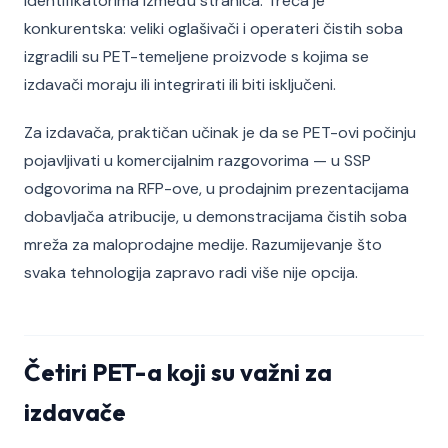
identifikatorima između stranica. Treća je
konkurentska: veliki oglašivači i operateri čistih soba
izgradili su PET-temeljene proizvode s kojima se
izdavači moraju ili integrirati ili biti isključeni.
Za izdavača, praktičan učinak je da se PET-ovi počinju
pojavljivati u komercijalnim razgovorima — u SSP
odgovorima na RFP-ove, u prodajnim prezentacijama
dobavljača atribucije, u demonstracijama čistih soba
mreža za maloprodajne medije. Razumijevanje što
svaka tehnologija zapravo radi više nije opcija.
Četiri PET-a koji su važni za
izdavače