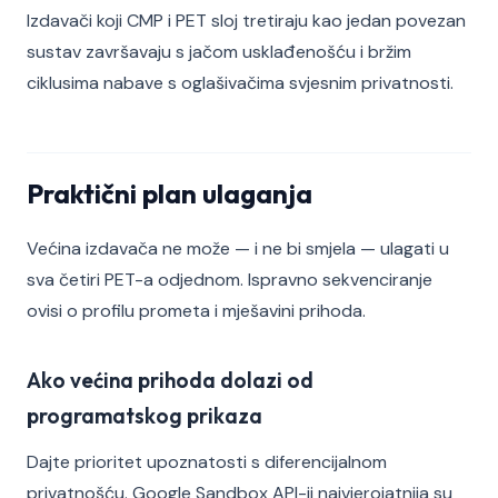
Izdavači koji CMP i PET sloj tretiraju kao jedan povezan
sustav završavaju s jačom usklađenošću i bržim
ciklusima nabave s oglašivačima svjesnim privatnosti.
Praktični plan ulaganja
Većina izdavača ne može — i ne bi smjela — ulagati u
sva četiri PET-a odjednom. Ispravno sekvenciranje
ovisi o profilu prometa i mješavini prihoda.
Ako većina prihoda dolazi od
programatskog prikaza
Dajte prioritet upoznatosti s diferencijalnom
privatnošću. Google Sandbox API-ji najvjerojatnija su