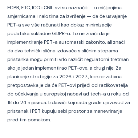
EDPB, FTC, ICO i CNIL svi su naznačili — u mišljenjima,
smjernicama i nalozima za izvršenje — da će usvajanje
PET-a sve više računati kao dokaz minimizacije
podataka sukladne GDPR-u. To ne znači da je
implementiranje PET-a automatski zakonito, ali znači
da dva tehnički slična izdavača s sličnim stopama
pristanka mogu primiti vrlo različit regulatorni tretman
ako je jedan implementirao PET-ove, a drugi nije. Za
planiranje strategije za 2026. i 2027., konzervativna
pretpostavka je da će PET-ovi prijeći od razlikovatelja
do očekivanja u europskoj nabavi ad tech-a u roku od
18 do 24 mjeseca. Izdavači koji sada grade cjevovod za
pristanak i PET kupuju sebi prostor za manevriranje
pred tim pomakom.