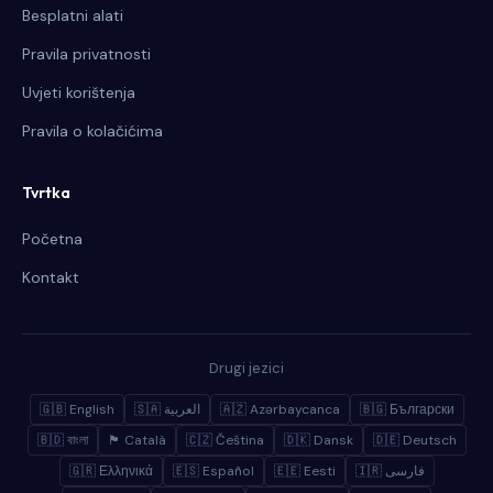
Besplatni alati
Pravila privatnosti
Uvjeti korištenja
Pravila o kolačićima
Tvrtka
Početna
Kontakt
Drugi jezici
🇬🇧 English
🇸🇦 العربية
🇦🇿 Azərbaycanca
🇧🇬 Български
🇧🇩 বাংলা
🏴 Català
🇨🇿 Čeština
🇩🇰 Dansk
🇩🇪 Deutsch
🇬🇷 Ελληνικά
🇪🇸 Español
🇪🇪 Eesti
🇮🇷 فارسی