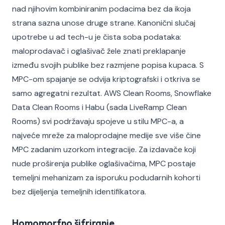
nad njihovim kombiniranim podacima bez da ikoja
strana sazna unose druge strane. Kanonični slučaj
upotrebe u ad tech-u je čista soba podataka:
maloprodavač i oglašivač žele znati preklapanje
između svojih publike bez razmjene popisa kupaca. S
MPC-om spajanje se odvija kriptografski i otkriva se
samo agregatni rezultat. AWS Clean Rooms, Snowflake
Data Clean Rooms i Habu (sada LiveRamp Clean
Rooms) svi podržavaju spojeve u stilu MPC-a, a
najveće mreže za maloprodajne medije sve više čine
MPC zadanim uzorkom integracije. Za izdavače koji
nude proširenja publike oglašivačima, MPC postaje
temeljni mehanizam za isporuku podudarnih kohorti
bez dijeljenja temeljnih identifikatora.
Homomorfno šifriranje