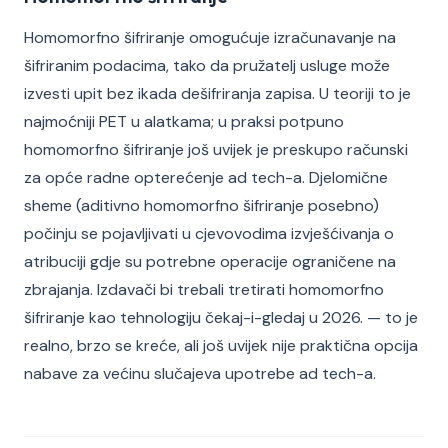
Homomorfno šifriranje omogućuje izračunavanje na
šifriranim podacima, tako da pružatelj usluge može
izvesti upit bez ikada dešifriranja zapisa. U teoriji to je
najmoćniji PET u alatkama; u praksi potpuno
homomorfno šifriranje još uvijek je preskupo računski
za opće radne opterećenje ad tech-a. Djelomične
sheme (aditivno homomorfno šifriranje posebno)
počinju se pojavljivati u cjevovodima izvješćivanja o
atribuciji gdje su potrebne operacije ograničene na
zbrajanja. Izdavači bi trebali tretirati homomorfno
šifriranje kao tehnologiju čekaj-i-gledaj u 2026. — to je
realno, brzo se kreće, ali još uvijek nije praktična opcija
nabave za većinu slučajeva upotrebe ad tech-a.