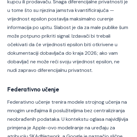
kupcu ili prodavaču. Snaga diferencijalne privatnosti je
u tome što su njezina jamstva kvantificirajuća —
vrijednost epsilon postavlja maksimalno curenje
informacija po upitu. Slabost je da za male publike šum
može potpuno prikriti signal. Izdavači bi trebali
očekivati da će vrijednosti epsilon biti otkrivene u
dokumentaciji dobavljača do kraja 2026.; ako vam
dobavljač ne može reći svoju vrijednost epsilon, ne
nudi zapravo diferencijalnu privatnost.
Federativno učenje
Federativno učenje trenira modele strojnog učenja na
mnogim uređajima ili poslužiteljima bez centraliziranja
neobrađenih podataka. U kontekstu oglasa najvidljivija
primjena je Apple-ovo modeliranje na uređaju za
atribuciju SKAdNetwork, a Google je naznačio slične