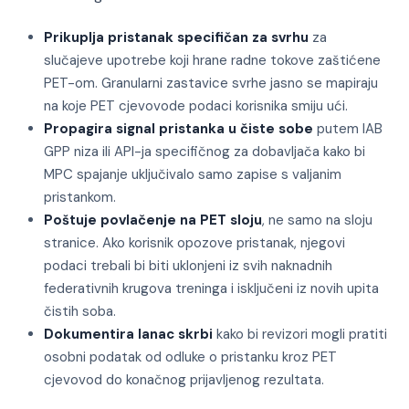
Prikuplja pristanak specifičan za svrhu
za
slučajeve upotrebe koji hrane radne tokove zaštićene
PET-om. Granularni zastavice svrhe jasno se mapiraju
na koje PET cjevovode podaci korisnika smiju ući.
Propagira signal pristanka u čiste sobe
putem IAB
GPP niza ili API-ja specifičnog za dobavljača kako bi
MPC spajanje uključivalo samo zapise s valjanim
pristankom.
Poštuje povlačenje na PET sloju
, ne samo na sloju
stranice. Ako korisnik opozove pristanak, njegovi
podaci trebali bi biti uklonjeni iz svih naknadnih
federativnih krugova treninga i isključeni iz novih upita
čistih soba.
Dokumentira lanac skrbi
kako bi revizori mogli pratiti
osobni podatak od odluke o pristanku kroz PET
cjevovod do konačnog prijavljenog rezultata.