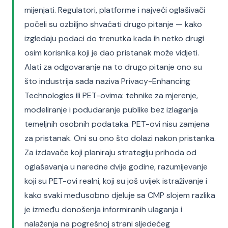
mijenjati. Regulatori, platforme i najveći oglašivači
počeli su ozbiljno shvaćati drugo pitanje — kako
izgledaju podaci do trenutka kada ih netko drugi
osim korisnika koji je dao pristanak može vidjeti.
Alati za odgovaranje na to drugo pitanje ono su
što industrija sada naziva Privacy-Enhancing
Technologies ili PET-ovima: tehnike za mjerenje,
modeliranje i podudaranje publike bez izlaganja
temeljnih osobnih podataka. PET-ovi nisu zamjena
za pristanak. Oni su ono što dolazi nakon pristanka.
Za izdavače koji planiraju strategiju prihoda od
oglašavanja u naredne dvije godine, razumijevanje
koji su PET-ovi realni, koji su još uvijek istraživanje i
kako svaki međusobno djeluje sa CMP slojem razlika
je između donošenja informiranih ulaganja i
nalaženja na pogrešnoj strani sljedećeg