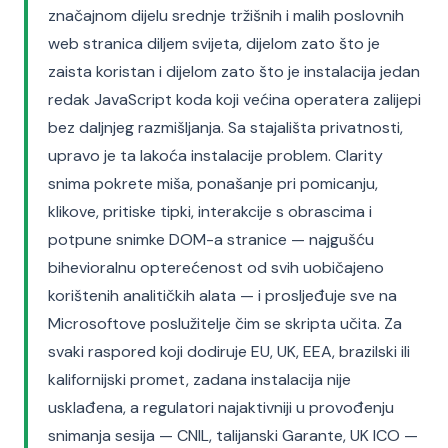
značajnom dijelu srednje tržišnih i malih poslovnih
web stranica diljem svijeta, dijelom zato što je
zaista koristan i dijelom zato što je instalacija jedan
redak JavaScript koda koji većina operatera zalijepi
bez daljnjeg razmišljanja. Sa stajališta privatnosti,
upravo je ta lakoća instalacije problem. Clarity
snima pokrete miša, ponašanje pri pomicanju,
klikove, pritiske tipki, interakcije s obrascima i
potpune snimke DOM-a stranice — najgušću
bihevioralnu opterećenost od svih uobičajeno
korištenih analitičkih alata — i prosljeđuje sve na
Microsoftove poslužitelje čim se skripta učita. Za
svaki raspored koji dodiruje EU, UK, EEA, brazilski ili
kalifornijski promet, zadana instalacija nije
usklađena, a regulatori najaktivniji u provođenju
snimanja sesija — CNIL, talijanski Garante, UK ICO —