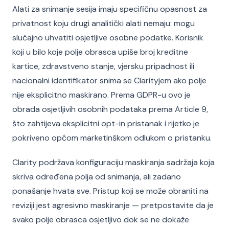
Alati za snimanje sesija imaju specifičnu opasnost za
privatnost koju drugi analitički alati nemaju: mogu
slučajno uhvatiti osjetljive osobne podatke. Korisnik
koji u bilo koje polje obrasca upiše broj kreditne
kartice, zdravstveno stanje, vjersku pripadnost ili
nacionalni identifikator snima se Clarityjem ako polje
nije eksplicitno maskirano. Prema GDPR-u ovo je
obrada osjetljivih osobnih podataka prema Article 9,
što zahtijeva eksplicitni opt-in pristanak i rijetko je
pokriveno općom marketinškom odlukom o pristanku.
Clarity podržava konfiguraciju maskiranja sadržaja koja
skriva određena polja od snimanja, ali zadano
ponašanje hvata sve. Pristup koji se može obraniti na
reviziji jest agresivno maskiranje — pretpostavite da je
svako polje obrasca osjetljivo dok se ne dokaže