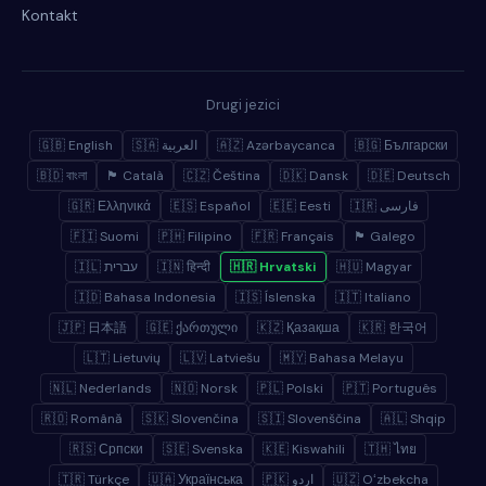
Kontakt
Drugi jezici
🇬🇧 English
🇸🇦 العربية
🇦🇿 Azərbaycanca
🇧🇬 Български
🇧🇩 বাংলা
🏴 Català
🇨🇿 Čeština
🇩🇰 Dansk
🇩🇪 Deutsch
🇬🇷 Ελληνικά
🇪🇸 Español
🇪🇪 Eesti
🇮🇷 فارسی
🇫🇮 Suomi
🇵🇭 Filipino
🇫🇷 Français
🏴 Galego
🇮🇱 עברית
🇮🇳 हिन्दी
🇭🇷 Hrvatski
🇭🇺 Magyar
🇮🇩 Bahasa Indonesia
🇮🇸 Íslenska
🇮🇹 Italiano
🇯🇵 日本語
🇬🇪 ქართული
🇰🇿 Қазақша
🇰🇷 한국어
🇱🇹 Lietuvių
🇱🇻 Latviešu
🇲🇾 Bahasa Melayu
🇳🇱 Nederlands
🇳🇴 Norsk
🇵🇱 Polski
🇵🇹 Português
🇷🇴 Română
🇸🇰 Slovenčina
🇸🇮 Slovenščina
🇦🇱 Shqip
🇷🇸 Српски
🇸🇪 Svenska
🇰🇪 Kiswahili
🇹🇭 ไทย
🇹🇷 Türkçe
🇺🇦 Українська
🇵🇰 اردو
🇺🇿 Oʻzbekcha