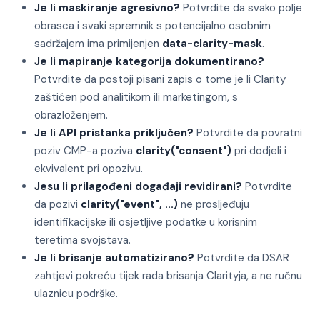
Je li maskiranje agresivno?
Potvrdite da svako polje
obrasca i svaki spremnik s potencijalno osobnim
sadržajem ima primijenjen
data-clarity-mask
.
Je li mapiranje kategorija dokumentirano?
Potvrdite da postoji pisani zapis o tome je li Clarity
zaštićen pod analitikom ili marketingom, s
obrazloženjem.
Je li API pristanka priključen?
Potvrdite da povratni
poziv CMP-a poziva
clarity("consent")
pri dodjeli i
ekvivalent pri opozivu.
Jesu li prilagođeni događaji revidirani?
Potvrdite
da pozivi
clarity("event", ...)
ne prosljeđuju
identifikacijske ili osjetljive podatke u korisnim
teretima svojstava.
Je li brisanje automatizirano?
Potvrdite da DSAR
zahtjevi pokreću tijek rada brisanja Clarityja, a ne ručnu
ulaznicu podrške.