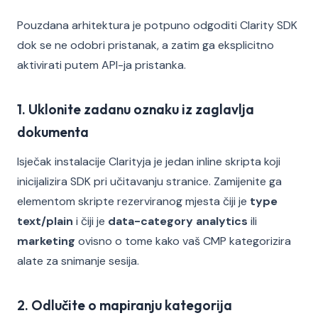
Pouzdana arhitektura je potpuno odgoditi Clarity SDK
dok se ne odobri pristanak, a zatim ga eksplicitno
aktivirati putem API-ja pristanka.
1. Uklonite zadanu oznaku iz zaglavlja
dokumenta
Isječak instalacije Clarityja je jedan inline skripta koji
inicijalizira SDK pri učitavanju stranice. Zamijenite ga
elementom skripte rezerviranog mjesta čiji je
type
text/plain
i čiji je
data-category
analytics
ili
marketing
ovisno o tome kako vaš CMP kategorizira
alate za snimanje sesija.
2. Odlučite o mapiranju kategorija