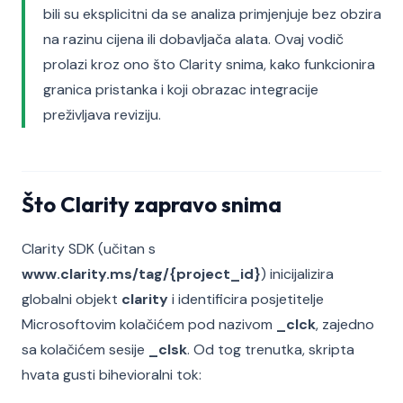
bili su eksplicitni da se analiza primjenjuje bez obzira
na razinu cijena ili dobavljača alata. Ovaj vodič
prolazi kroz ono što Clarity snima, kako funkcionira
granica pristanka i koji obrazac integracije
preživljava reviziju.
Što Clarity zapravo snima
Clarity SDK (učitan s
www.clarity.ms/tag/{project_id}
) inicijalizira
globalni objekt
clarity
i identificira posjetitelje
Microsoftovim kolačićem pod nazivom
_clck
, zajedno
sa kolačićem sesije
_clsk
. Od tog trenutka, skripta
hvata gusti bihevioralni tok: