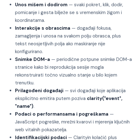
Unos mišem i dodirom
— svaki pokret, klik, dodir,
pomicanje i gesta bilježe se s vremenskim žigom i
koordinatama.
Interakcije s obrascima
— događaji fokusa,
zamagljenja i unosa na svakom polju obrasca, plus
tekst neosjetljivih polja ako maskiranje nije
konfigurirano.
Snimke DOM-a
— periodične potpune snimke DOM-a
stranice kako bi reprodukcija sesije mogla
rekonstruirati točno vizualno stanje u bilo kojem
trenutku.
Prilagođeni događaji
— svi događaji koje aplikacija
eksplicitno emitira putem poziva
clarity("event",
"name")
.
Podaci o performansama i pogreškama
—
JavaScript pogreške, mrežni kvarovi i mjerenja ključnih
web vitalnih pokazatelja.
Identifikacijski podaci
— Clarityin kolačić plus