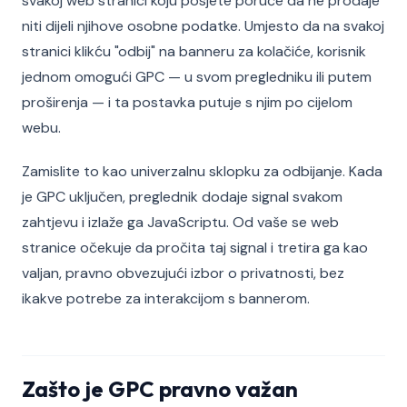
svakoj web stranici koju posjete poruče da ne prodaje
niti dijeli njihove osobne podatke. Umjesto da na svakoj
stranici klikću "odbij" na banneru za kolačiće, korisnik
jednom omogući GPC — u svom pregledniku ili putem
proširenja — i ta postavka putuje s njim po cijelom
webu.
Zamislite to kao univerzalnu sklopku za odbijanje. Kada
je GPC uključen, preglednik dodaje signal svakom
zahtjevu i izlaže ga JavaScriptu. Od vaše se web
stranice očekuje da pročita taj signal i tretira ga kao
valjan, pravno obvezujući izbor o privatnosti, bez
ikakve potrebe za interakcijom s bannerom.
Zašto je GPC pravno važan