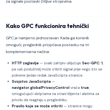
za signale postavki čitljive strojevima.
Kako GPC funkcionira tehnički
GPC je namjerno jednostavan. Kada ga korisnik
omogući, preglednik priopćava postavku na tri
komplementarna načina:
HTTP zaglavlje
— svaki zahtjev uključuje
Sec-GPC: 1
,
pa vaš poslužitelj može otkriti signal prije nego što se
pokrene ijedan redak JavaScripta stranice.
Svojstvo JavaScripta
—
navigator.globalPrivacyControl
vraća
true
,
omogućujući skriptama na strani klijenta i alatima za
privolu da reagiraju u pregledniku.
Pravilo koje se može otkriti
— stranice mogu