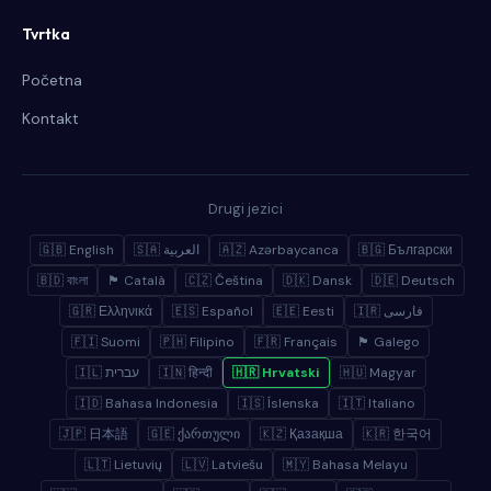
Tvrtka
Početna
Kontakt
Drugi jezici
🇬🇧 English
🇸🇦 العربية
🇦🇿 Azərbaycanca
🇧🇬 Български
🇧🇩 বাংলা
🏴 Català
🇨🇿 Čeština
🇩🇰 Dansk
🇩🇪 Deutsch
🇬🇷 Ελληνικά
🇪🇸 Español
🇪🇪 Eesti
🇮🇷 فارسی
🇫🇮 Suomi
🇵🇭 Filipino
🇫🇷 Français
🏴 Galego
🇮🇱 עברית
🇮🇳 हिन्दी
🇭🇷 Hrvatski
🇭🇺 Magyar
🇮🇩 Bahasa Indonesia
🇮🇸 Íslenska
🇮🇹 Italiano
🇯🇵 日本語
🇬🇪 ქართული
🇰🇿 Қазақша
🇰🇷 한국어
🇱🇹 Lietuvių
🇱🇻 Latviešu
🇲🇾 Bahasa Melayu