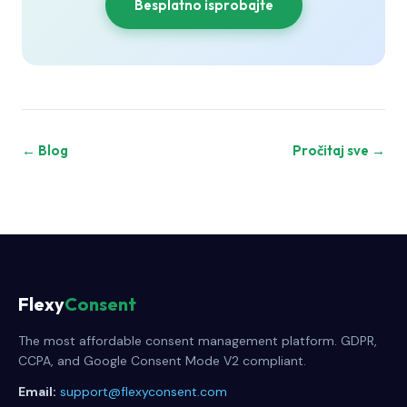
Besplatno isprobajte
← Blog
Pročitaj sve →
Flexy
Consent
The most affordable consent management platform. GDPR,
CCPA, and Google Consent Mode V2 compliant.
Email:
support@flexyconsent.com