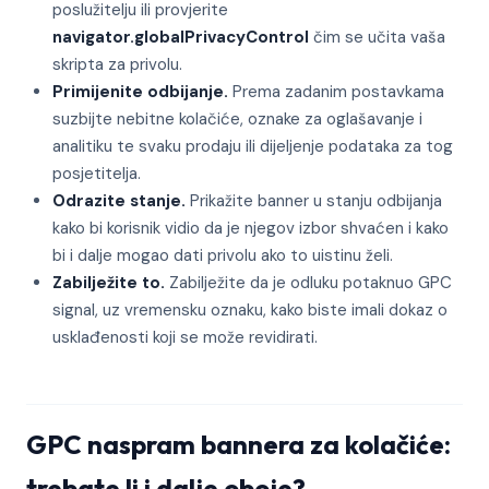
poslužitelju ili provjerite
navigator.globalPrivacyControl
čim se učita vaša
skripta za privolu.
Primijenite odbijanje.
Prema zadanim postavkama
suzbijte nebitne kolačiće, oznake za oglašavanje i
analitiku te svaku prodaju ili dijeljenje podataka za tog
posjetitelja.
Odrazite stanje.
Prikažite banner u stanju odbijanja
kako bi korisnik vidio da je njegov izbor shvaćen i kako
bi i dalje mogao dati privolu ako to uistinu želi.
Zabilježite to.
Zabilježite da je odluku potaknuo GPC
signal, uz vremensku oznaku, kako biste imali dokaz o
usklađenosti koji se može revidirati.
GPC naspram bannera za kolačiće:
trebate li i dalje oboje?