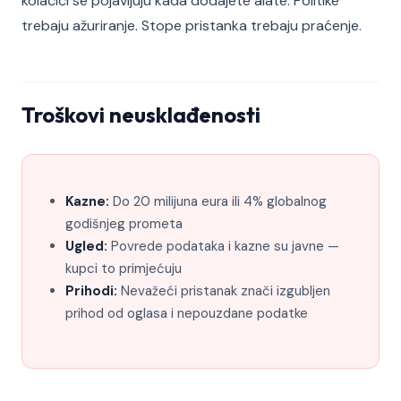
kolačići se pojavljuju kada dodajete alate. Politike
trebaju ažuriranje. Stope pristanka trebaju praćenje.
Troškovi neusklađenosti
Kazne:
Do 20 milijuna eura ili 4% globalnog
godišnjeg prometa
Ugled:
Povrede podataka i kazne su javne —
kupci to primjećuju
Prihodi:
Nevažeći pristanak znači izgubljen
prihod od oglasa i nepouzdane podatke