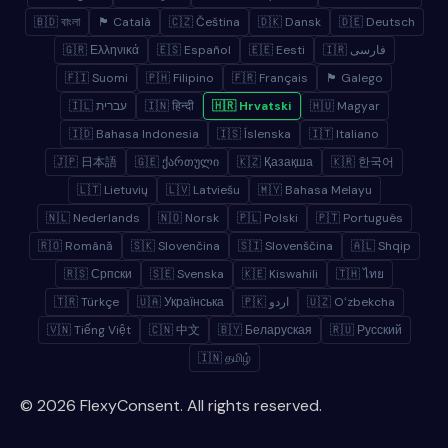
🇧🇩 বাংলা
🏴 Català
🇨🇿 Čeština
🇩🇰 Dansk
🇩🇪 Deutsch
🇬🇷 Ελληνικά
🇪🇸 Español
🇪🇪 Eesti
🇮🇷 فارسی
🇫🇮 Suomi
🇵🇭 Filipino
🇫🇷 Français
🏴 Galego
🇮🇱 עברית
🇮🇳 हिन्दी
🇭🇷 Hrvatski
🇭🇺 Magyar
🇮🇩 Bahasa Indonesia
🇮🇸 Íslenska
🇮🇹 Italiano
🇯🇵 日本語
🇬🇪 ქართული
🇰🇿 Қазақша
🇰🇷 한국어
🇱🇹 Lietuvių
🇱🇻 Latviešu
🇲🇾 Bahasa Melayu
🇳🇱 Nederlands
🇳🇴 Norsk
🇵🇱 Polski
🇵🇹 Português
🇷🇴 Română
🇸🇰 Slovenčina
🇸🇮 Slovenščina
🇦🇱 Shqip
🇷🇸 Српски
🇸🇪 Svenska
🇰🇪 Kiswahili
🇹🇭 ไทย
🇹🇷 Türkçe
🇺🇦 Українська
🇵🇰 اردو
🇺🇿 Oʻzbekcha
🇻🇳 Tiếng Việt
🇨🇳 中文
🇧🇾 Беларуская
🇷🇺 Русский
🇮🇳 தமிழ்
© 2026 FlexyConsent. All rights reserved.