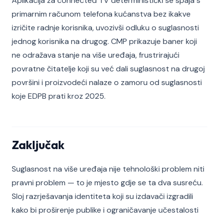
Aplikacija za connected TV deterministički se spaja s
primarnim računom telefona kućanstva bez ikakve
izričite radnje korisnika, uvozivši odluku o suglasnosti
jednog korisnika na drugog. CMP prikazuje baner koji
ne odražava stanje na više uređaja, frustrirajući
povratne čitatelje koji su već dali suglasnost na drugoj
površini i proizvodeći nalaze o zamoru od suglasnosti
koje EDPB prati kroz 2025.
Zaključak
Suglasnost na više uređaja nije tehnološki problem niti
pravni problem — to je mjesto gdje se ta dva susreću.
Sloj razrješavanja identiteta koji su izdavači izgradili
kako bi proširenje publike i ograničavanje učestalosti