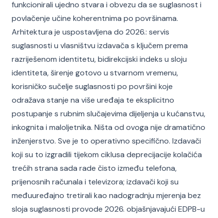
funkcionirali ujedno stvara i obvezu da se suglasnost i
povlačenje učine koherentnima po površinama.
Arhitektura je uspostavljena do 2026.: servis
suglasnosti u vlasništvu izdavača s ključem prema
razriješenom identitetu, bidirekcijski indeks u sloju
identiteta, širenje gotovo u stvarnom vremenu,
korisničko sučelje suglasnosti po površini koje
odražava stanje na više uređaja te eksplicitno
postupanje s rubnim slučajevima dijeljenja u kućanstvu,
inkognita i maloljetnika. Ništa od ovoga nije dramatično
inženjerstvo. Sve je to operativno specifično. Izdavači
koji su to izgradili tijekom ciklusa deprecijacije kolačića
trećih strana sada rade čisto između telefona,
prijenosnih računala i televizora; izdavači koji su
međuuređajno tretirali kao nadogradnju mjerenja bez
sloja suglasnosti provode 2026. objašnjavajući EDPB-u