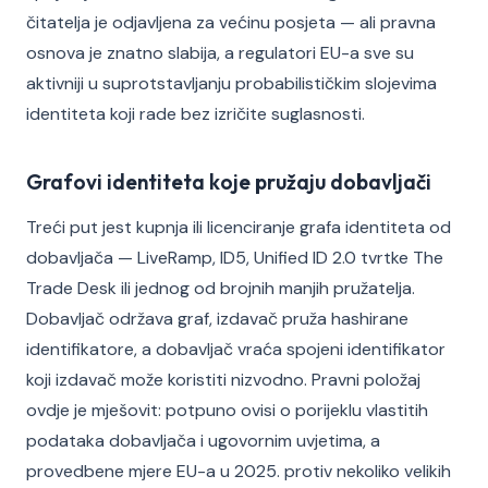
čitatelja je odjavljena za većinu posjeta — ali pravna
osnova je znatno slabija, a regulatori EU-a sve su
aktivniji u suprotstavljanju probabilističkim slojevima
identiteta koji rade bez izričite suglasnosti.
Grafovi identiteta koje pružaju dobavljači
Treći put jest kupnja ili licenciranje grafa identiteta od
dobavljača — LiveRamp, ID5, Unified ID 2.0 tvrtke The
Trade Desk ili jednog od brojnih manjih pružatelja.
Dobavljač održava graf, izdavač pruža hashirane
identifikatore, a dobavljač vraća spojeni identifikator
koji izdavač može koristiti nizvodno. Pravni položaj
ovdje je mješovit: potpuno ovisi o porijeklu vlastitih
podataka dobavljača i ugovornim uvjetima, a
provedbene mjere EU-a u 2025. protiv nekoliko velikih