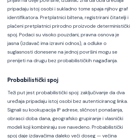
prijavi na dvije površine, izdavač zna da oba uređaja
pripadaju istoj osobi i sukladno tome spaja njihov graf
identifikatora. Pretplatnici biltena, registrirani čitatelji i
plaćeni pretplatnici prirodno proizvode deterministički
spoj. Podaci su visoko pouzdani, pravna osnova je
jasna (izdavač ima izravni odnos), a odluke o
suglasnosti donesene na jednoj površini mogu se
prenijeti na drugu bez probabilističkih nagađanja.
Probabilistički spoj
Teži put jest probabilistički spoj: zaključivanje da dva
uređaja pripadaju istoj osobi bez autenticiranog linka.
Signali su kookupacija IP adrese, sličnost ponašanja,
obrasci doba dana, geografsko grupiranje i vlasnički
modeli koji kombiniraju sve navedeno. Probabilistički
spoj daje izdavačima daleko veći doseg — većina