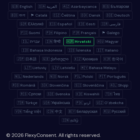
🇬🇧 English
🇸🇦 العربية
🇦🇿 Azərbaycanca
🇧🇬 Български
🇧🇩 বাংলা
🏴 Català
🇨🇿 Čeština
🇩🇰 Dansk
🇩🇪 Deutsch
🇬🇷 Ελληνικά
🇪🇸 Español
🇪🇪 Eesti
🇮🇷 فارسی
🇫🇮 Suomi
🇵🇭 Filipino
🇫🇷 Français
🏴 Galego
🇮🇱 עברית
🇮🇳 हिन्दी
🇭🇷 Hrvatski
🇭🇺 Magyar
🇮🇩 Bahasa Indonesia
🇮🇸 Íslenska
🇮🇹 Italiano
🇯🇵 日本語
🇬🇪 ქართული
🇰🇿 Қазақша
🇰🇷 한국어
🇱🇹 Lietuvių
🇱🇻 Latviešu
🇲🇾 Bahasa Melayu
🇳🇱 Nederlands
🇳🇴 Norsk
🇵🇱 Polski
🇵🇹 Português
🇷🇴 Română
🇸🇰 Slovenčina
🇸🇮 Slovenščina
🇦🇱 Shqip
🇷🇸 Српски
🇸🇪 Svenska
🇰🇪 Kiswahili
🇹🇭 ไทย
🇹🇷 Türkçe
🇺🇦 Українська
🇵🇰 اردو
🇺🇿 Oʻzbekcha
🇻🇳 Tiếng Việt
🇨🇳 中文
🇧🇾 Беларуская
🇷🇺 Русский
🇮🇳 தமிழ்
© 2026 FlexyConsent. All rights reserved.