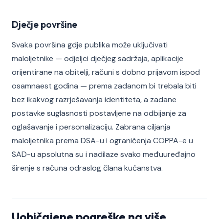
Dječje površine
Svaka površina gdje publika može uključivati
maloljetnike — odjeljci dječjeg sadržaja, aplikacije
orijentirane na obitelji, računi s dobno prijavom ispod
osamnaest godina — prema zadanom bi trebala biti
bez ikakvog razrješavanja identiteta, a zadane
postavke suglasnosti postavljene na odbijanje za
oglašavanje i personalizaciju. Zabrana ciljanja
maloljetnika prema DSA-u i ograničenja COPPA-e u
SAD-u apsolutna su i nadilaze svako međuuređajno
širenje s računa odraslog člana kućanstva.
Uobičajene pogreške na više