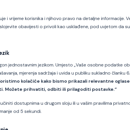
e i vrijeme korisnika i njihovo pravo na detaljne informacije. 
slojevite obavijesti o privoli kao usklađene, pod uvjetom da su
ezik
argon jednostavnim jezikom. Umjesto „Vaše osobne podatke o
šavanja, mjerenja sadržaja i uvida u publiku sukladno članku 6. 
oristimo kolačiće kako bismo prikazali relevantne oglase 
i. Možete prihvatiti, odbiti ili prilagoditi postavke.“
učiniti dostupnima u drugom sloju ili u vašim pravilima privatnos
u manje od 5 sekundi.
nje