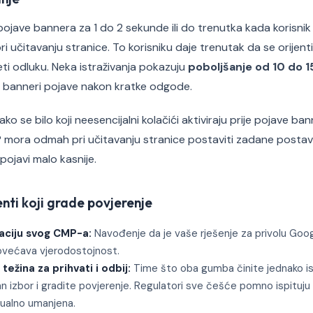
jave bannera za 1 do 2 sekunde ili do trenutka kada korisnik 
i učitavanju stranice. To korisniku daje trenutak da se orijentir
ti odluku. Neka istraživanja pokazuju
poboljšanje od 10 do 
 banneri pojave nakon kratke odgode.
ako se bilo koji neesencijalni kolačići aktiviraju prije pojave b
mora odmah pri učitavanju stranice postaviti zadane postavke
 pojavi malo kasnije.
nti koji grade povjerenje
kaciju svog CMP-a:
Navođenje da je vaše rješenje za privolu Google
povećava vjerodostojnost.
težina za prihvati i odbij:
Time što oba gumba činite jednako i
an izbor i gradite povjerenje. Regulatori sve češće pomno ispituju
izualno umanjena.