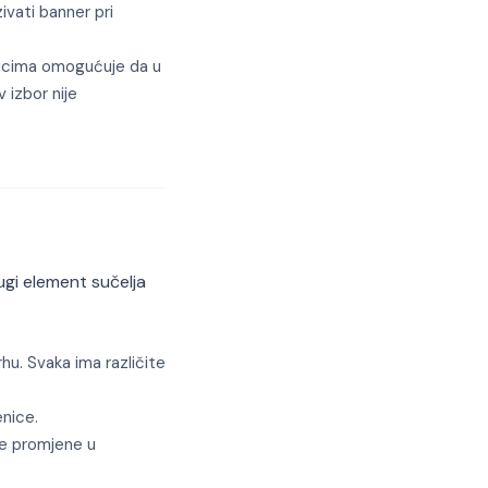
ivati banner pri
snicima omogućuje da u
 izbor nije
rugi element sučelja
hu. Svaka ima različite
enice.
ne promjene u