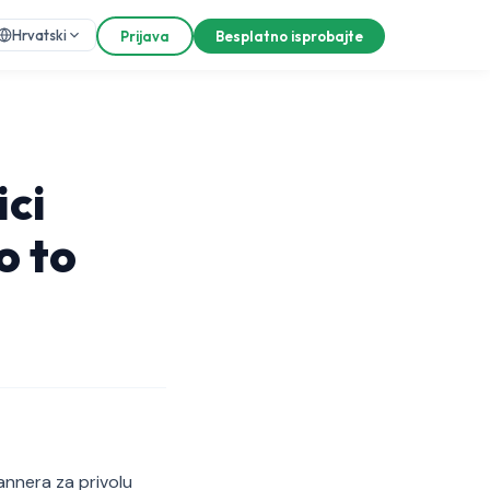
Hrvatski
Prijava
Besplatno isprobajte
ici
o to
bannera za privolu