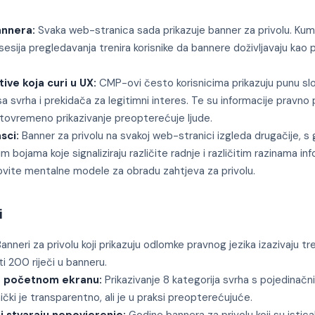
annera:
Svaka web-stranica sada prikazuje banner za privolu. Kumu
esija pregledavanja trenira korisnike da bannere doživljavaju kao 
ive koja curi u UX:
CMP-ovi često korisnicima prikazuju punu s
 svrha i prekidača za legitimni interes. Te su informacije pravn
 istovremeno prikazivanje preopterećuje ljude.
sci:
Banner za privolu na svakoj web-stranici izgleda drugačije, s
im bojama koje signaliziraju različite radnje i različitim razinama inf
ovite mentalne modele za obradu zahtjeva za privolu.
i
anneri za privolu koji prikazuju odlomke pravnog jezika izazivaju 
ti 200 riječi u banneru.
na početnom ekranu:
Prikazivanje 8 kategorija svrha s pojedinač
čki je transparentno, ali je u praksi preopterećujuće.