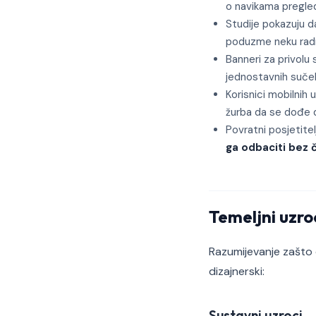
o navikama pregleda
Studije pokazuju 
poduzme neku radn
Banneri za privolu 
jednostavnih sučelj
Korisnici mobilnih
žurba da se dođe d
Povratni posjetite
ga odbaciti bez č
Temeljni uzro
Razumijevanje zašto d
dizajnerski:
Sustavni uzroci