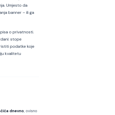
nja. Umjesto da
anja banner – ili ga
isa o privatnosti.
zdani: stope
istiti podatke koje
ju kvalitetu
lačića dnevno
, ovisno