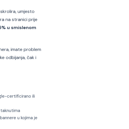
skrolira, umjesto
a na stranici prije
15% u smislenom
annera, imate problem
 odbijanja, čak i
-certificirano ili
staknutima
 bannere u kojima je