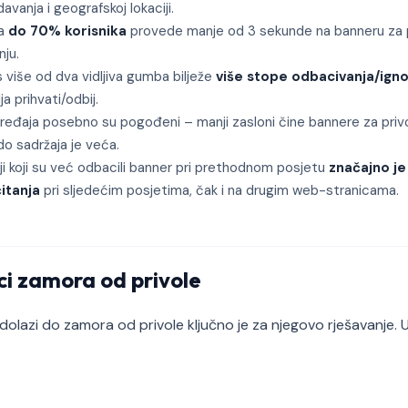
vanja i geografskoj lokaciji.
da
do 70% korisnika
provede manje od 3 sekunde na banneru za pr
ju.
s više od dva vidljiva gumba bilježe
više stope odbacivanja/igno
a prihvati/odbij.
 uređaja posebno su pogođeni – manji zasloni čine bannere za privol
o sadržaja je veća.
lji koji su već odbacili banner pri prethodnom posjetu
značajno je
itanja
pri sljedećim posjetima, čak i na drugim web-stranicama.
ci zamora od privole
olazi do zamora od privole ključno je za njegovo rješavanje. Uz