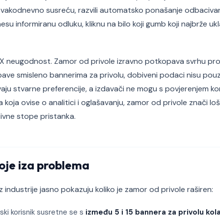
 svakodnevno susreću, razvili automatsko ponašanje odbaciva
esu informiranu odluku, kliknu na bilo koji gumb koji najbrže ukl
X neugodnost. Zamor od privole izravno potkopava svrhu prop
 bave smisleno bannerima za privolu, dobiveni podaci nisu pou
aju stvarne preferencije, a izdavači ne mogu s povjerenjem kor
koja ovise o analitici i oglašavanju, zamor od privole znači loši
tivne stope pristanka.
toje iza problema
iz industrije jasno pokazuju koliko je zamor od privole raširen:
ski korisnik susretne se s
između 5 i 15 bannera za privolu ko