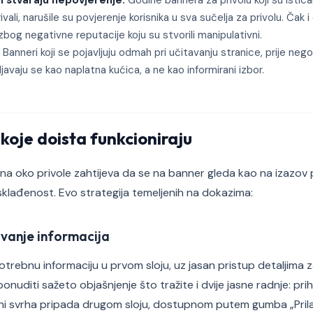
i stvaraju nepovjerenje:
Godine bannera za privolu koji su istical
ivali, narušile su povjerenje korisnika u sva sučelja za privolu. Čak i
bog negativne reputacije koju su stvorili manipulativni.
Banneri koji se pojavljuju odmah pri učitavanju stranice, prije neg
vljavaju se kao naplatna kućica, a ne kao informirani izbor.
 koje doista funkcioniraju
a oko privole zahtijeva da se na banner gleda kao na izazov 
klađenost. Evo strategija temeljenih na dokazima:
ivanje informacija
trebnu informaciju u prvom sloju, uz jasan pristup detaljima za 
onuditi sažeto objašnjenje što tražite i dvije jasne radnje: prihv
ni svrha pripada drugom sloju, dostupnom putem gumba „Prilago