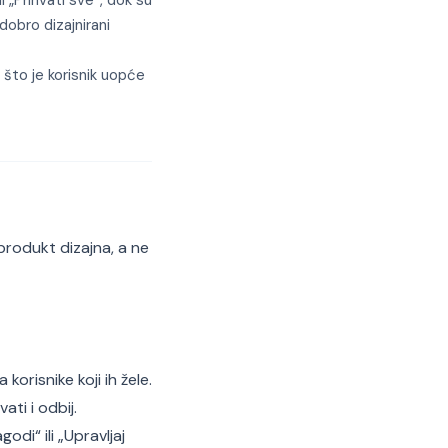
i „Prihvati sve“, dok su
 dobro dizajnirani
o što je korisnik uopće
produkt dizajna, a ne
korisnike koji ih žele.
ati i odbij.
di“ ili „Upravljaj