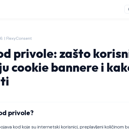
026. | FlexyConsent
d privole: zašto korisn
u cookie bannere i kak
ti
od privole?
ojava kod koje su internetski korisnici, preplavljeni količinom 