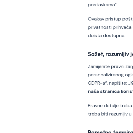
postavkama“.
Ovakav pristup poštuj
privatnosti prihvaća 
doista dostupne.
Sažet, razumljiv j
Zamijenite pravni ž
personaliziranog ogla
GDPR-a“, napišite:
„K
naša stranica korist
Pravne detalje treba 
treba biti razumljiv 
Pametno tempira