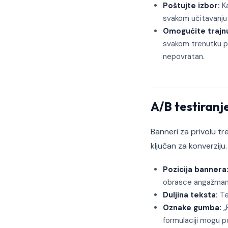
Poštujte izbor:
Ka
svakom učitavanju 
Omogućite trajnu
svakom trenutku po
nepovratan.
A/B testiranj
Banneri za privolu tr
ključan za konverziju.
Pozicija bannera
obrasce angažman
Duljina teksta:
Tes
Oznake gumba:
„
formulaciji mogu p