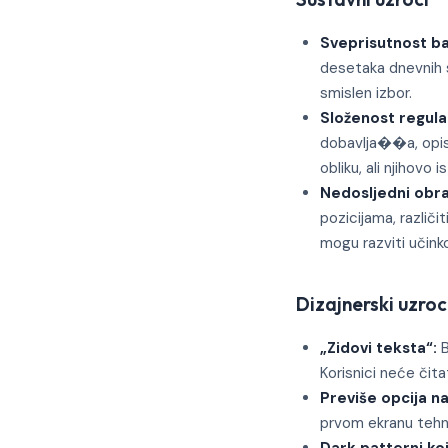
Sveprisutnost b
desetaka dnevnih s
smislen izbor.
Složenost regulat
dobavlja��a, opisa
obliku, ali njihovo
Nedosljedni obra
pozicijama, različit
mogu razviti učink
Dizajnerski uzroc
„Zidovi teksta“:
B
Korisnici neće čita
Previše opcija 
prvom ekranu tehni