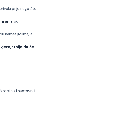
ivolu prije nego što
riranja
od
u nametljivijima, a
 vjerojatnije da će
roci su i sustavni i