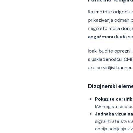
Razmotrite odgodu po
prikazivanja odmah pr
nego što mora donije
angažmanu
kada se
Ipak, budite oprezni: 
s usklađenošću. CMP 
ako se vidljivi banner
Dizajnerski eleme
Pokažite certifi
IAB-registrirano 
Jednaka vizualna 
signalizirate stvar
opcija odbijanja v