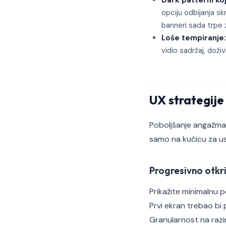
Dark patterni koj
opciju odbijanja skr
banneri sada trpe z
Loše tempiranje:
vidio sadržaj, doži
UX strategije
Poboljšanje angažman
samo na kućicu za us
Progresivno otkr
Prikažite minimalnu po
Prvi ekran trebao bi p
Granularnost na razi