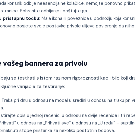
da korisnik odbije neesencijalne kolačiće, nemojte ponovno prikaz
stranice. Pohranite odbijanje i poštujte ga.
 pristupnu točku:
Mala ikona ili poveznica u podnožju koja kori
novno posjete svoje postavke privole ulijeva povjerenje da njihov
e vašeg bannera za privolu
ebaju se testirati s istom razinom rigoroznosti kao i bilo koji d
 Ključne varijable za testiranje:
:
Traka pri dnu u odnosu na modal u sredini u odnosu na traku pri vr
a.
tirajte opis u jednoj rečenici u odnosu na dvije rečenice i tri reč
Prihvati“ u odnosu na „Prihvati sve“ u odnosu na „U redu“ – suptil
omaknuti stope pristanka za nekoliko postotnih bodova.