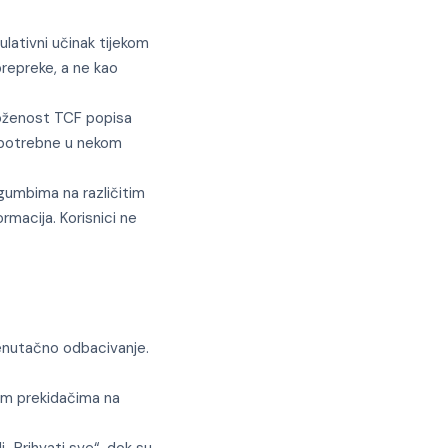
lativni učinak tijekom
prepreke, a ne kao
loženost TCF popisa
o potrebne u nekom
 gumbima na različitim
ormacija. Korisnici ne
trenutačno odbacivanje.
nim prekidačima na