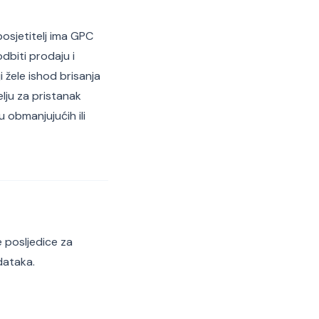
posjetitelj ima GPC
dbiti prodaju i
 žele ishod brisanja
lju za pristanak
u obmanjujućih ili
e posljedice za
dataka.