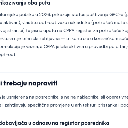
ikazivanju oba puta
fornijsku publiku u 2026. prikazuje status poštivanja GPC-a (
je aktivan), vlastitu opt-out vezu nakladnika (potrošač može o
ovoj stranici) te jasnu uputu na CPPA registar za potrošače koji
ktura nije tehnički zahtjevna — tri kontrole u korisničkom suče
ormulacija je važna, a CPPA je bila aktivna u provedbi po pitanj
opt-out.
i trebaju napraviti
 je usmjerena na posrednike, a ne na nakladnike, ali operativn
 i zahtijevaju specifične promjene u arhitekturi pristanka i po
 dobavljača u odnosu na registar posrednika