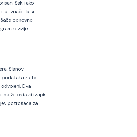
risan, čak i ako
pu i znači da se
trošače ponovno
ogram revizije
era, članovi
ik podataka za te
 odvojeni. Dva
a može ostaviti zapis
tjev potrošača za