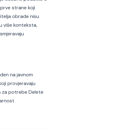
prve strane koji
itelja obrade nisu
u više konteksta,
 usmjeravaju
veden na javnom
oji provjeravaju
a za potrebe Delete
arnost