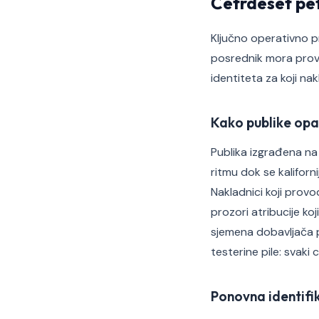
Četrdeset pet
Ključno operativno pr
posrednik mora provje
identiteta za koji nak
Kako publike opa
Publika izgrađena na
ritmu dok se kaliforn
Nakladnici koji provo
prozori atribucije ko
sjemena dobavljača po
testerine pile: svaki 
Ponovna identifi