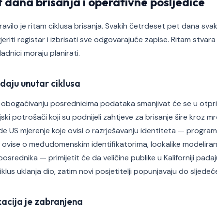
 dana brisanja i operativne posljedice
avilo je ritam ciklusa brisanja. Svakih četrdeset pet dana svaki
riti registar i izbrisati sve odgovarajuće zapise. Ritam stvar
ladnici moraju planirati.
daju unutar ciklusa
 obogaćivanju posrednicima podataka smanjivat će se u otpri
ijski potrošači koji su podnijeli zahtjeve za brisanje šire kroz 
de US mjerenje koje ovisi o razrješavanju identiteta — programa
ji ovise o međudomenskim identifikatorima, lookalike modeliranj
srednika — primijetit će da veličine publike u Kaliforniji pada
ciklus uklanja dio, zatim novi posjetitelji popunjavaju do sljedeć
kacija je zabranjena