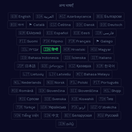
अन्य भाषाएँ
🇬🇧 English
🇸🇦 العربية
🇦🇿 Azərbaycanca
🇧🇬 Български
🇧🇩 বাংলা
🏴 Català
🇨🇿 Čeština
🇩🇰 Dansk
🇩🇪 Deutsch
🇬🇷 Ελληνικά
🇪🇸 Español
🇪🇪 Eesti
🇮🇷 فارسی
🇫🇮 Suomi
🇵🇭 Filipino
🇫🇷 Français
🏴 Galego
🇮🇱 עברית
🇮🇳 हिन्दी
🇭🇷 Hrvatski
🇭🇺 Magyar
🇮🇩 Bahasa Indonesia
🇮🇸 Íslenska
🇮🇹 Italiano
🇯🇵 日本語
🇬🇪 ქართული
🇰🇿 Қазақша
🇰🇷 한국어
🇱🇹 Lietuvių
🇱🇻 Latviešu
🇲🇾 Bahasa Melayu
🇳🇱 Nederlands
🇳🇴 Norsk
🇵🇱 Polski
🇵🇹 Português
🇷🇴 Română
🇸🇰 Slovenčina
🇸🇮 Slovenščina
🇦🇱 Shqip
🇷🇸 Српски
🇸🇪 Svenska
🇰🇪 Kiswahili
🇹🇭 ไทย
🇹🇷 Türkçe
🇺🇦 Українська
🇵🇰 اردو
🇺🇿 Oʻzbekcha
🇻🇳 Tiếng Việt
🇨🇳 中文
🇧🇾 Беларуская
🇷🇺 Русский
🇮🇳 தமிழ்