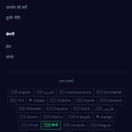
उपयोग की शर्तें
कुकी नीति
कंपनी
होम
संपर्क
अन्य भाषाएँ
🇬🇧 English
🇸🇦 العربية
🇦🇿 Azərbaycanca
🇧🇬 Български
🇧🇩 বাংলা
🏴 Català
🇨🇿 Čeština
🇩🇰 Dansk
🇩🇪 Deutsch
🇬🇷 Ελληνικά
🇪🇸 Español
🇪🇪 Eesti
🇮🇷 فارسی
🇫🇮 Suomi
🇵🇭 Filipino
🇫🇷 Français
🏴 Galego
🇮🇱 עברית
🇮🇳 हिन्दी
🇭🇷 Hrvatski
🇭🇺 Magyar