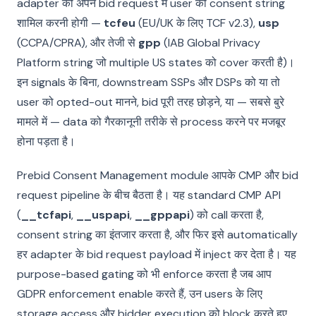
adapter को अपने bid request में user की consent string
शामिल करनी होगी —
tcfeu
(EU/UK के लिए TCF v2.3),
usp
(CCPA/CPRA), और तेजी से
gpp
(IAB Global Privacy
Platform string जो multiple US states को cover करती है)।
इन signals के बिना, downstream SSPs और DSPs को या तो
user को opted-out मानने, bid पूरी तरह छोड़ने, या — सबसे बुरे
मामले में — data को गैरकानूनी तरीके से process करने पर मजबूर
होना पड़ता है।
Prebid Consent Management module आपके CMP और bid
request pipeline के बीच बैठता है। यह standard CMP API
(
__tcfapi
,
__uspapi
,
__gppapi
) को call करता है,
consent string का इंतजार करता है, और फिर इसे automatically
हर adapter के bid request payload में inject कर देता है। यह
purpose-based gating को भी enforce करता है जब आप
GDPR enforcement enable करते हैं, उन users के लिए
storage access और bidder execution को block करते हुए