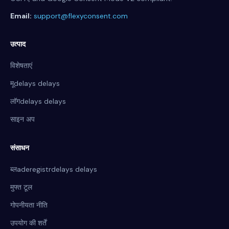
Email:
support@flexyconsent.com
उत्पाद
विशेषताएं
मूdelays delays
लॉगdelays delays
साइन अप
संसाधन
ब्लaderegistrdelays delays
मुफ्त टूल
गोपनीयता नीति
उपयोग की शर्तें