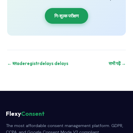
निःशुल्क परीक्षण
← ब्लaderegistrdelays delays
सभी पढ़ें →
Flexy
Consent
The most affordable consent management platform. GDPR,
CCPA, and Google Consent Mode V2 compliant.