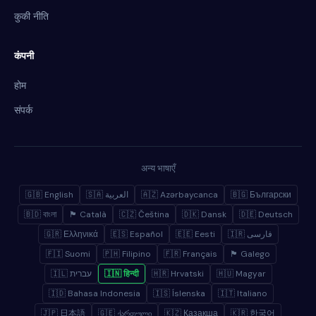
कुकी नीति
कंपनी
होम
संपर्क
अन्य भाषाएँ
🇬🇧 English
🇸🇦 العربية
🇦🇿 Azərbaycanca
🇧🇬 Български
🇧🇩 বাংলা
🏴 Català
🇨🇿 Čeština
🇩🇰 Dansk
🇩🇪 Deutsch
🇬🇷 Ελληνικά
🇪🇸 Español
🇪🇪 Eesti
🇮🇷 فارسی
🇫🇮 Suomi
🇵🇭 Filipino
🇫🇷 Français
🏴 Galego
🇮🇱 עברית
🇮🇳 हिन्दी
🇭🇷 Hrvatski
🇭🇺 Magyar
🇮🇩 Bahasa Indonesia
🇮🇸 Íslenska
🇮🇹 Italiano
🇯🇵 日本語
🇬🇪 ქართული
🇰🇿 Қазақша
🇰🇷 한국어