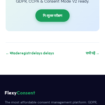
GDPR, CCPA & Consent Mode V2 ready.
निःशुल्क परीक्षण
← ब्लaderegistrdelays delays
सभी पढ़ें →
Flexy
Consent
The most affordable consent management platform. GDPR,