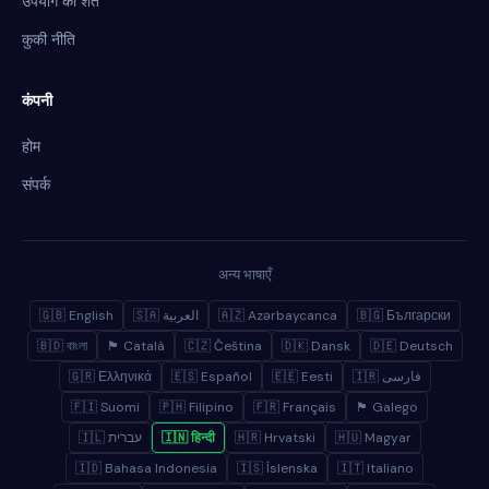
उपयोग की शर्तें
कुकी नीति
कंपनी
होम
संपर्क
अन्य भाषाएँ
🇬🇧 English
🇸🇦 العربية
🇦🇿 Azərbaycanca
🇧🇬 Български
🇧🇩 বাংলা
🏴 Català
🇨🇿 Čeština
🇩🇰 Dansk
🇩🇪 Deutsch
🇬🇷 Ελληνικά
🇪🇸 Español
🇪🇪 Eesti
🇮🇷 فارسی
🇫🇮 Suomi
🇵🇭 Filipino
🇫🇷 Français
🏴 Galego
🇮🇱 עברית
🇮🇳 हिन्दी
🇭🇷 Hrvatski
🇭🇺 Magyar
🇮🇩 Bahasa Indonesia
🇮🇸 Íslenska
🇮🇹 Italiano