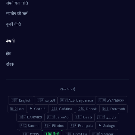
गोपनीयता नीति
उपयोग की शर्तें
कुकी नीति
कंपनी
होम
संपर्क
अन्य भाषाएँ
🇬🇧 English
🇸🇦 العربية
🇦🇿 Azərbaycanca
🇧🇬 Български
🇧🇩 বাংলা
🏴 Català
🇨🇿 Čeština
🇩🇰 Dansk
🇩🇪 Deutsch
🇬🇷 Ελληνικά
🇪🇸 Español
🇪🇪 Eesti
🇮🇷 فارسی
🇫🇮 Suomi
🇵🇭 Filipino
🇫🇷 Français
🏴 Galego
🇮🇱 עברית
🇮🇳 हिन्दी
🇭🇷 Hrvatski
🇭🇺 Magyar