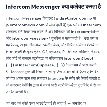
Intercom Messenger क्या कलेक्ट करता है
Intercom Messenger स्क्रिप्ट (
widget.intercom.io
या
js.intercomcdn.com
से लोड होती है) एक ग्लोबल
Intercom
ऑब्जेक्ट इनिशियलाइज़ करती है और विज़िटर्स को
intercom-id-*
और
intercom-session-*
कुकीज़ से पहचानती है। उस क्षण से
यह पेजव्यू, टाइम-ऑन-पेज, स्क्रॉल डेप्थ, और विज़िटर-लेवल मेटाडेटा
कैप्चर करती है: यूज़र एजेंट, OS, ब्राउज़र, IP-डिराइव्ड लोकेशन, रेफरर,
और कोई भी कस्टम एट्रीब्यूट जो एप्लिकेशन
Intercom('boot',
{...})
या
Intercom('update', {...})
के माध्यम से पास करती
है। Messenger की रियल-टाइम प्रेज़ेंस फीचर भी विज़िटर एक्टिविटी
को पेज ओपन रहने तक लगातार Intercom के सर्वर को रिपोर्ट करती है,
जो कस्टमर मैसेजिंग टूल्स में सबसे भारी स्ट्रीमिंग-डेटा फुटप्रिंट में से एक
जनरेट करती है।
एक बार जब कोई यूज़र आइडेंटिफाई हो जाता है — आमतौर पर