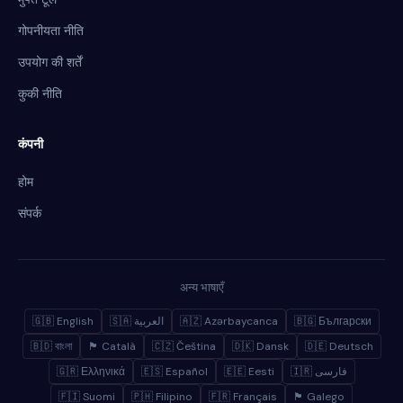
गोपनीयता नीति
उपयोग की शर्तें
कुकी नीति
कंपनी
होम
संपर्क
अन्य भाषाएँ
🇬🇧 English
🇸🇦 العربية
🇦🇿 Azərbaycanca
🇧🇬 Български
🇧🇩 বাংলা
🏴 Català
🇨🇿 Čeština
🇩🇰 Dansk
🇩🇪 Deutsch
🇬🇷 Ελληνικά
🇪🇸 Español
🇪🇪 Eesti
🇮🇷 فارسی
🇫🇮 Suomi
🇵🇭 Filipino
🇫🇷 Français
🏴 Galego