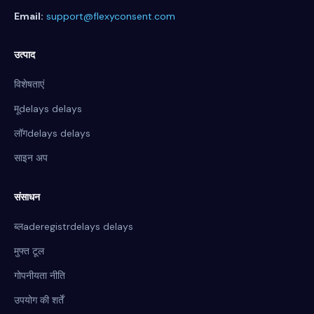
Email:
support@flexyconsent.com
उत्पाद
विशेषताएं
मूdelays delays
लॉगdelays delays
साइन अप
संसाधन
ब्लaderegistrdelays delays
मुफ्त टूल
गोपनीयता नीति
उपयोग की शर्तें