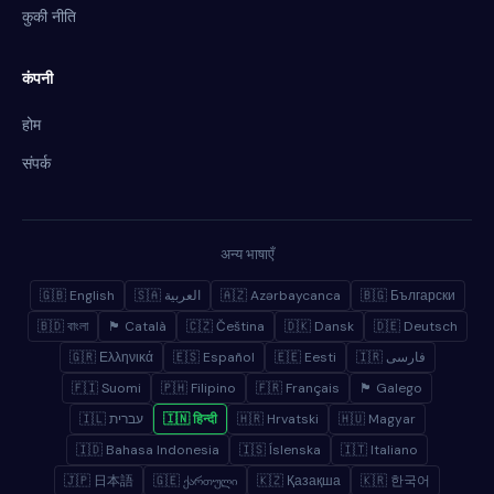
कुकी नीति
कंपनी
होम
संपर्क
अन्य भाषाएँ
🇬🇧 English
🇸🇦 العربية
🇦🇿 Azərbaycanca
🇧🇬 Български
🇧🇩 বাংলা
🏴 Català
🇨🇿 Čeština
🇩🇰 Dansk
🇩🇪 Deutsch
🇬🇷 Ελληνικά
🇪🇸 Español
🇪🇪 Eesti
🇮🇷 فارسی
🇫🇮 Suomi
🇵🇭 Filipino
🇫🇷 Français
🏴 Galego
🇮🇱 עברית
🇮🇳 हिन्दी
🇭🇷 Hrvatski
🇭🇺 Magyar
🇮🇩 Bahasa Indonesia
🇮🇸 Íslenska
🇮🇹 Italiano
🇯🇵 日本語
🇬🇪 ქართული
🇰🇿 Қазақша
🇰🇷 한국어