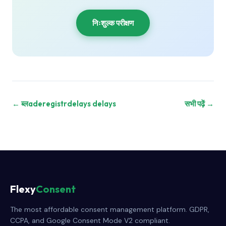
निःशुल्क परीक्षण
← ब्लaderegistrdelays delays
सभी पढ़ें →
Flexy
Consent
The most affordable consent management platform. GDPR,
CCPA, and Google Consent Mode V2 compliant.