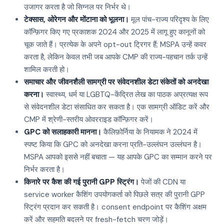
उजागर करता है जो सिग्नल पर निर्भर थे।
टेक्सास, ओरेगन और मोंटाना को भूलना।
मूल पांच-राज्य परिदृश्य के लिए
कॉन्फ़िगर किए गए प्रकाशक 2024 और 2025 में लागू हुए कानूनों को
चूक जाते हैं। प्रत्येक के अपने opt-out ट्रिगर हैं; MSPA उन्हें कवर
करता है, लेकिन केवल तभी जब आपके CMP की राज्य-पहचान तर्क उन्हें
शामिल करती हो।
समाचार और जीवनशैली सामग्री पर संवेदनशील डेटा संकेतों को अनदेखा
करना।
स्वास्थ्य, धर्म या LGBTQ-केंद्रित लेख का पाठक अप्रत्यक्ष रूप
से संवेदनशील डेटा संसाधित कर सकता है। एक सामग्री ऑडिट करें और
CMP में श्रेणी-स्तरीय ओवरराइड कॉन्फ़िगर करें।
GPC को सलाहकारी मानना।
कैलिफ़ोर्निया के नियामक ने 2024 में
स्पष्ट किया कि GPC को अनदेखा करना प्रति-उल्लंघन उल्लंघन है।
MSPA आपको इससे नहीं बचाता — यह आपके GPC का सम्मान करने पर
निर्भर करता है।
किनारे पर कैश की गई पुरानी GPP स्ट्रिंग।
पेजों की CDN या
service worker कैशिंग उपयोगकर्ता को पिछले सत्र की पुरानी GPP
स्ट्रिंग प्रदान कर सकती है। consent endpoint पर कैशिंग अक्षम
करें और सहमति बदलने पर fresh-fetch चरण जोड़ें।