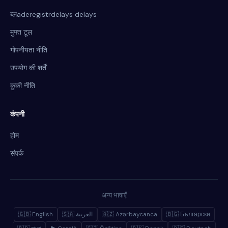
ब्लaderegistrdelays delays
मुफ्त टूल
गोपनीयता नीति
उपयोग की शर्तें
कुकी नीति
कंपनी
होम
संपर्क
अन्य भाषाएँ
🇬🇧 English
🇸🇦 العربية
🇦🇿 Azərbaycanca
🇧🇬 Български