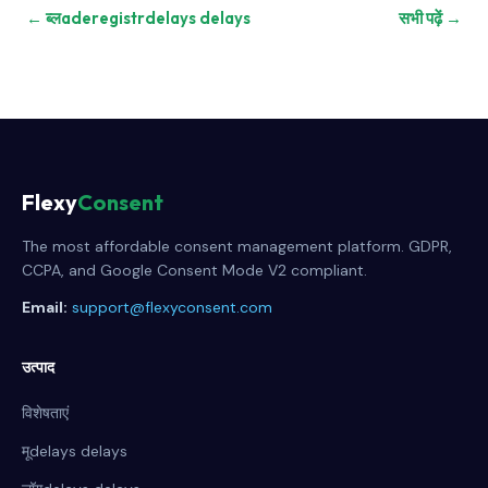
← ब्लaderegistrdelays delays
सभी पढ़ें →
Flexy
Consent
The most affordable consent management platform. GDPR,
CCPA, and Google Consent Mode V2 compliant.
Email:
support@flexyconsent.com
उत्पाद
विशेषताएं
मूdelays delays