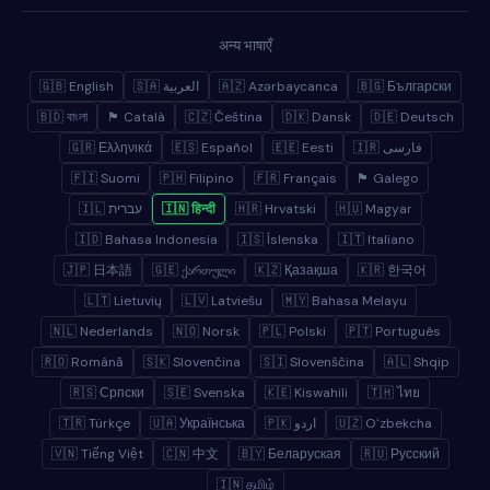
अन्य भाषाएँ
🇬🇧 English
🇸🇦 العربية
🇦🇿 Azərbaycanca
🇧🇬 Български
🇧🇩 বাংলা
🏴 Català
🇨🇿 Čeština
🇩🇰 Dansk
🇩🇪 Deutsch
🇬🇷 Ελληνικά
🇪🇸 Español
🇪🇪 Eesti
🇮🇷 فارسی
🇫🇮 Suomi
🇵🇭 Filipino
🇫🇷 Français
🏴 Galego
🇮🇱 עברית
🇮🇳 हिन्दी
🇭🇷 Hrvatski
🇭🇺 Magyar
🇮🇩 Bahasa Indonesia
🇮🇸 Íslenska
🇮🇹 Italiano
🇯🇵 日本語
🇬🇪 ქართული
🇰🇿 Қазақша
🇰🇷 한국어
🇱🇹 Lietuvių
🇱🇻 Latviešu
🇲🇾 Bahasa Melayu
🇳🇱 Nederlands
🇳🇴 Norsk
🇵🇱 Polski
🇵🇹 Português
🇷🇴 Română
🇸🇰 Slovenčina
🇸🇮 Slovenščina
🇦🇱 Shqip
🇷🇸 Српски
🇸🇪 Svenska
🇰🇪 Kiswahili
🇹🇭 ไทย
🇹🇷 Türkçe
🇺🇦 Українська
🇵🇰 اردو
🇺🇿 Oʻzbekcha
🇻🇳 Tiếng Việt
🇨🇳 中文
🇧🇾 Беларуская
🇷🇺 Русский
🇮🇳 தமிழ்