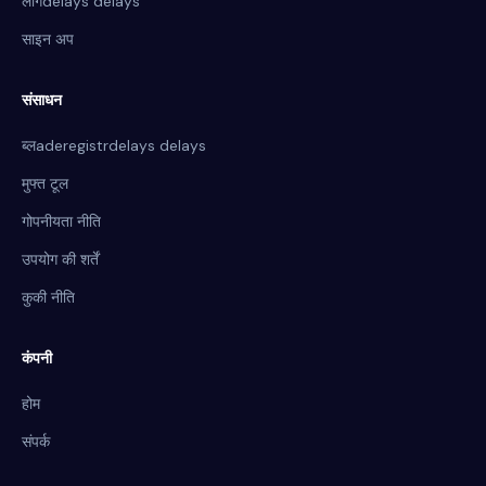
लॉगdelays delays
साइन अप
संसाधन
ब्लaderegistrdelays delays
मुफ्त टूल
गोपनीयता नीति
उपयोग की शर्तें
कुकी नीति
कंपनी
होम
संपर्क