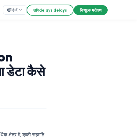
हिन्दी
लॉगdelays delays
निःशुल्क परीक्षण
on
डेटा कैसे
िक क्षेत्र में, कुकी सहमति