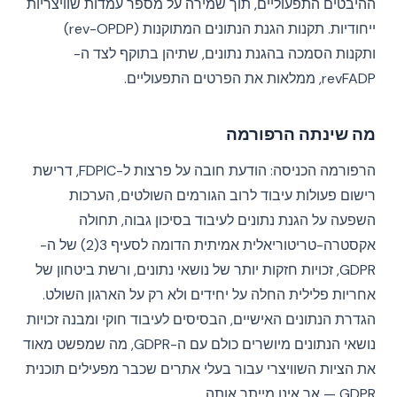
ההיבטים התפעוליים, תוך שמירה על מספר עמדות שוויצריות
ייחודיות. תקנות הגנת הנתונים המתוקנות (rev-OPDP)
ותקנות הסמכה בהגנת נתונים, שתיהן בתוקף לצד ה-
revFADP, ממלאות את הפרטים התפעוליים.
מה שינתה הרפורמה
הרפורמה הכניסה: הודעת חובה על פרצות ל-FDPIC, דרישת
רישום פעולות עיבוד לרוב הגורמים השולטים, הערכות
השפעה על הגנת נתונים לעיבוד בסיכון גבוה, תחולה
אקסטרה-טריטוריאלית אמיתית הדומה לסעיף 3(2) של ה-
GDPR, זכויות חזקות יותר של נושאי נתונים, ורשת ביטחון של
אחריות פלילית החלה על יחידים ולא רק על הארגון השולט.
הגדרת הנתונים האישיים, הבסיסים לעיבוד חוקי ומבנה זכויות
נושאי הנתונים מיושרים כולם עם ה-GDPR, מה שמפשט מאוד
את הציות השוויצרי עבור בעלי אתרים שכבר מפעילים תוכנית
GDPR — אך אינו מייתר אותה.