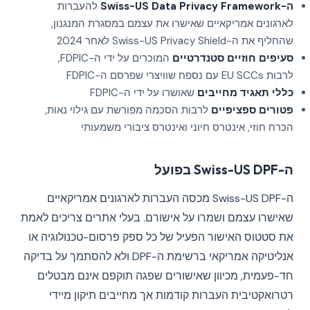
ה-Swiss-US Data Privacy Framework
להעברות
לארגונים אמריקאיים שאישרו את עצמם במסגרת המנגנון,
שהחליף את ה-Swiss-US Privacy Shield לאחר 2024
סעיפים חוזיים סטנדרטיים
המוכרים על ידי ה-FDPIC,
לרבות EU SCCs עם נספח שוויצרי שפרסם ה-FDPIC
כללי תאגיד מחייבים
שאושרו על ידי ה-FDPIC
פטורים ספציפיים
לרבות הסכמה מפורשת עם גילוי נאות,
הכרח חוזי, אינטרס חיוני ואינטרס ציבורי משמעותי
ה-Swiss-US DPF בפועל
ה-Swiss-US DPF מכסה העברות לארגונים אמריקאיים
שאישרו עצמם ושמרו על אישורם. בעלי אתרים צריכים לאמת
את סטטוס האישור הפעיל של כל ספק פרסום-טכנולוגיה או
אנליטיקה אמריקאי ברשימת ה-DPF ולא להסתמך על בדיקה
חד-פעמית, מכיוון שאישורים שפגה תוקפם אינם מבטלים
רטרואקטיבית העברות קודמות אך מחייבים תיקון מיידי