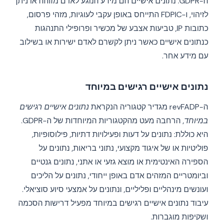
ה-GDPR. נתונים אישיים הם מידע הנוגע לאדם מזוהה או ניתן
לזיהוי, ו-FDPIC התייחס באופן עקבי לעוגיות, מזהי פרסום,
כתובות IP, טביעות אצבע של מכשיר ופרופילי התנהגות
כנתונים אישיים כאשר ניתן לקשרם לאדם ישירות או בשילוב
עם מידע אחר.
נתונים אישיים רגישים במיוחד
ה-revFADP מגדיר קטגוריה הנקראת
נתונים אישיים רגישים
במיוחד
, הרחבה מעט מהקטגוריות המיוחדות של ה-GDPR.
היא כוללת: נתונים על דעות ופעילויות דתיות, פילוסופיות,
פוליטיות או של איגוד מקצועי, נתוני בריאות, נתונים על
הספירה האינטימית או מוצא גזעי או אתני, נתונים גנטיים
וביומטריים המזהים אדם באופן ייחודי, נתונים על הליכים
ועונשים מינהליים ופליליים, ונתונים על אמצעי סיוע סוציאלי.
עיבוד נתונים אישיים רגישים במיוחד מפעיל דרישות הסכמה
ושקיפות מוגברות.