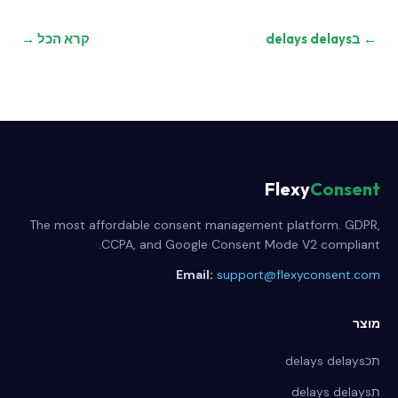
← בdelays delays
קרא הכל →
Flexy
Consent
The most affordable consent management platform. GDPR,
CCPA, and Google Consent Mode V2 compliant.
Email:
support@flexyconsent.com
מוצר
תכdelays delays
תdelays delays