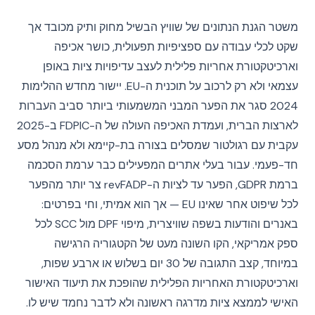
משטר הגנת הנתונים של שוויץ הבשיל מחוק ותיק מכובד אך
שקט לכלי עבודה עם ספציפיות תפעולית, כושר אכיפה
וארכיטקטורת אחריות פלילית לעצב עדיפויות ציות באופן
עצמאי ולא רק לרכוב על תוכנית ה-EU. יישור מחדש ההלימות
2024 סגר את הפער המבני המשמעותי ביותר סביב העברות
לארצות הברית, ועמדת האכיפה העולה של ה-FDPIC ב-2025
עקבית עם רגולטור שמסלים בצורה בת-קיימא ולא מנהל מסע
חד-פעמי. עבור בעלי אתרים המפעילים כבר ערמת הסכמה
ברמת GDPR, הפער עד לציות ה-revFADP צר יותר מהפער
לכל שיפוט אחר שאינו EU — אך הוא אמיתי, וחי בפרטים:
באנרים והודעות בשפה שוויצרית, מיפוי DPF מול SCC לכל
ספק אמריקאי, הקו השונה מעט של הקטגוריה הרגישה
במיוחד, קצב התגובה של 30 יום בשלוש או ארבע שפות,
וארכיטקטורת האחריות הפלילית שהופכת את תיעוד האישור
האישי לממצא ציות מדרגה ראשונה ולא לדבר נחמד שיש לו.