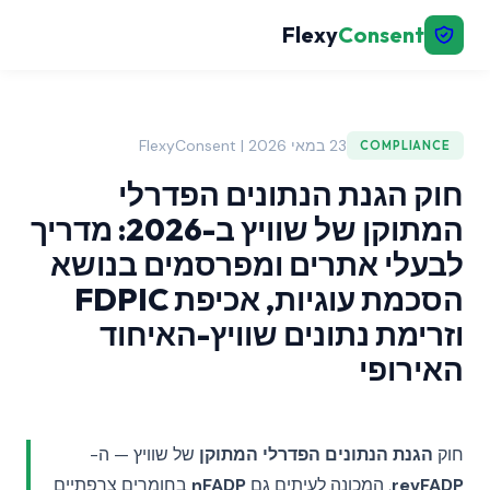
Flexy
Consent
23 במאי 2026 | FlexyConsent
COMPLIANCE
חוק הגנת הנתונים הפדרלי
המתוקן של שוויץ ב-2026: מדריך
לבעלי אתרים ומפרסמים בנושא
הסכמת עוגיות, אכיפת FDPIC
וזרימת נתונים שוויץ-האיחוד
האירופי
חוק
הגנת הנתונים הפדרלי המתוקן
של שוויץ — ה-
revFADP
, המכונה לעיתים גם
nFADP
בחומרים צרפתיים