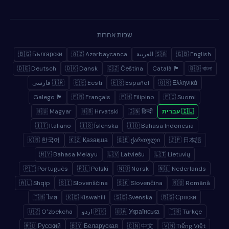
שפות אחרות
🇬🇧 English
🇸🇦 العربية
🇦🇿 Azərbaycanca
🇧🇬 Български
🇩🇪 Deutsch
🇩🇰 Dansk
🇨🇿 Čeština
🏴 Català
🇧🇩 বাংলা
🇬🇷 Ελληνικά
🇪🇸 Español
🇪🇪 Eesti
🇮🇷 فارسی
🏴 Galego
🇫🇷 Français
🇵🇭 Filipino
🇫🇮 Suomi
🇮🇱 עברית
🇮🇳 हिन्दी
🇭🇷 Hrvatski
🇭🇺 Magyar
🇮🇹 Italiano
🇮🇸 Íslenska
🇮🇩 Bahasa Indonesia
🇰🇷 한국어
🇰🇿 Қазақша
🇬🇪 ქართული
🇯🇵 日本語
🇲🇾 Bahasa Melayu
🇱🇻 Latviešu
🇱🇹 Lietuvių
🇵🇹 Português
🇵🇱 Polski
🇳🇴 Norsk
🇳🇱 Nederlands
🇦🇱 Shqip
🇸🇮 Slovenščina
🇸🇰 Slovenčina
🇷🇴 Română
🇹🇭 ไทย
🇰🇪 Kiswahili
🇸🇪 Svenska
🇷🇸 Српски
🇹🇷 Türkçe
🇺🇦 Українська
🇵🇰 اردو
🇺🇿 Oʻzbekcha
🇷🇺 Русский
🇧🇾 Беларуская
🇨🇳 中文
🇻🇳 Tiếng Việt