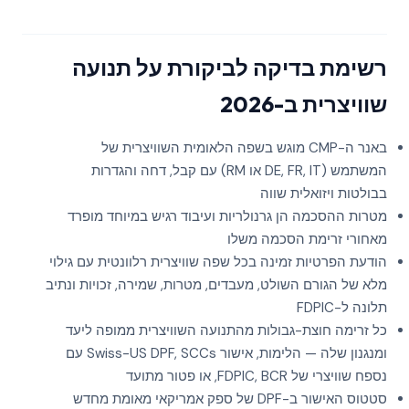
רשימת בדיקה לביקורת על תנועה
שוויצרית ב-2026
באנר ה-CMP מוגש בשפה הלאומית השוויצרית של
המשתמש (DE, FR, IT או RM) עם קבל, דחה והגדרות
בבולטות ויזואלית שווה
מטרות ההסכמה הן גרנולריות ועיבוד רגיש במיוחד מופרד
מאחורי זרימת הסכמה משלו
הודעת הפרטיות זמינה בכל שפה שוויצרית רלוונטית עם גילוי
מלא של הגורם השולט, מעבדים, מטרות, שמירה, זכויות ונתיב
תלונה ל-FDPIC
כל זרימה חוצת-גבולות מהתנועה השוויצרית ממופה ליעד
ומנגנון שלה — הלימות, אישור Swiss-US DPF, SCCs עם
נספח שוויצרי של FDPIC, BCR, או פטור מתועד
סטטוס האישור ב-DPF של ספק אמריקאי מאומת מחדש