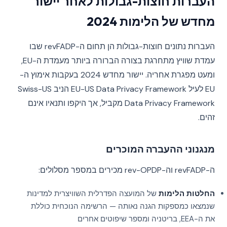
העברות חוצות-גבולות לאחר יישור
מחדש של הלימות 2024
העברות נתונים חוצות-גבולות הן תחום ה-revFADP שבו
עמדת שוויץ מתחרגת בצורה הברורה ביותר מעמדת ה-EU,
ומעט מפגרת אחריה. יישור מחדש 2024 בעקבות אימוץ ה-
EU לעיל EU-US Data Privacy Framework הניב Swiss-US
Data Privacy Framework מקביל, אך היקפו ותנאיו אינם
זהים.
מנגנוני ההעברה המוכרים
ה-revFADP וה-rev-OPDP מכירים במספר מסלולים:
החלטות הלימות
של המועצה הפדרלית השוויצרית למדינות
שנמצאו כמספקות הגנה נאותה — הרשימה הנוכחית כוללת
את ה-EEA, בריטניה ומספר שיפוטים אחרים