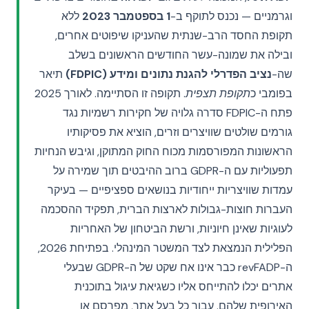
וגרמניים — נכנס לתוקף ב-
1 בספטמבר 2023
ללא
תקופת החסד הרב-שנתית שהעניקו שיפוטים אחרים,
ובילה את שמונה-עשר החודשים הראשונים בשלב
שה-
נציב הפדרלי להגנת נתונים ומידע (FDPIC)
תיאר
בפומבי כ
תקופת תצפית
. תקופה זו הסתיימה. לאורך 2025
פתח ה-FDPIC סדרה גלויה של חקירות רשמיות נגד
גורמים שולטים שוויצרים וזרים, הוציא את פסיקותיו
הראשונות המפורסמות מכוח החוק המתוקן, וגיבש הנחיות
תפעוליות עם ה-GDPR ברוב ההיבטים תוך שמירה על
עמדות שוויצריות ייחודיות בנושאים ספציפיים — בעיקר
העברות חוצות-גבולות לארצות הברית, תפקיד ההסכמה
לעוגיות שאינן חיוניות, ורשת הביטחון של האחריות
הפלילית הנמצאת לצד המשטר המינהלי. בפתיחת 2026,
ה-revFADP כבר אינו אח שקט של ה-GDPR שבעלי
אתרים יכלו להתייחס אליו כשגיאת עיגול בתוכנית
האירופית שלהם. עבור כל בעל אתר, מפרסם או