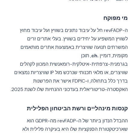
מי מפוקח
ה-revFADP חל על עיבוד נתונים בשוויץ ועל עיבוד מחוץ
לשוויץ המשפיע על יחידים בשוויץ. בעלי אתרים זרים
המשרתים תנועה שוויצרית באמצעות אתרים מותאמים
מקומית, דומיין
.ch
, תוכן
בגרמנית-צרפתית-איטלקית-רומאנשית המכוון לקהלים
שוויצרים, או מלאי תכנותי שנרכש מול IP שוויצריות נמצאים
בדרך כלל בתחולה, ו-FDPIC אישר את הפרשנות
האקסטרה-טריטוריאלית בעדכוני ההנחיות שלו לשנת 2025.
קנסות מינהליים ורשת הביטחון הפלילית
ההבדל הנדון ביותר של ה-revFADP מה-GDPR הוא
שארכיטקטורת הסנקציות שלו היא בעיקרה פלילית ולא