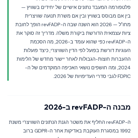
פלטפורמה המעבד נתונים אישיים של יחידים בשוויץ —
בין אם מבוסס בשוויץ ובין אם משרת תנועה שוויצרית
מחו"ל — 2026 הוא השנה שבה ה-revFADP הופך לחובת
ציות עצמאית הדורשת ביקורת משלה. מדריך זה סוקר את
ה-revFADP כפי שהוא עומד ב-2026, מה הסכמת
העוגיות דורשת בפועל לפי הדין השוויצרי, כיצד פועלות
ההעברות חוצות-הגבולות לאחר יישור מחדש של הלימות
2024, ומה חושפים נושאי האכיפה המוקדמים של ה-
FDPIC לגבי סדרי העדיפויות של 2026.
מבנה ה-revFADP ב-2026
ה-revFADP החליף את משטר הגנת הנתונים השוויצרי משנת
1992 במסגרת העוקבת באדיקות אחר ה-GDPR ברוב