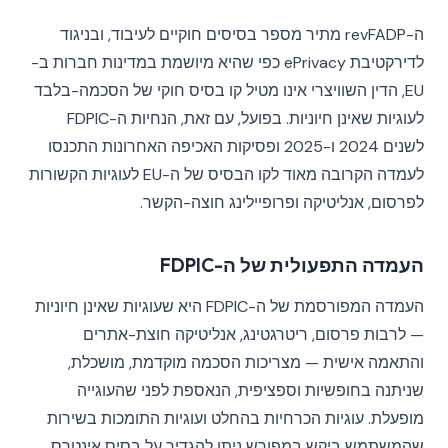
ה-revFADP מתיר מספר בסיסים חוקיים לעיבוד, ובניגוד
לדירקטיבת ePrivacy כפי שהיא מיושמת במדינות חברות ב-
EU, הדין השוויצרי אינו מטיל קו בסיס חוקי של הסכמה-בלבד
לעוגיות שאינן חיוניות. בפועל, עם זאת, הנחיות ה-FDPIC
לשנים 2024 ו-2025 ופסיקות האכיפה האחרונות התכנסו
לעמדה הקרובה מאוד לקו הבסיס של ה-EU לעוגיות הקשורות
לפרסום, אנליטיקה ופרופיילינג חוצה-הקשר.
העמדה התפעולית של ה-FDPIC
העמדה המפורסמת של ה-FDPIC היא שעוגיות שאינן חיוניות
— לרבות פרסום, ריטרגטינג, אנליטיקה חוצת-אתרים
והתאמה אישית — מצריכות הסכמה מוקדמת, מושכלת,
שניתנה בחופשיות וספציפית, הנאספת לפני שהעוגייה
מופעלת. עוגיות הכרחיות בהחלט ועוגיות התומכות בשירות
שהמשתמש ביקש במפורש ניתן להגדיר על בסיס אינטרס