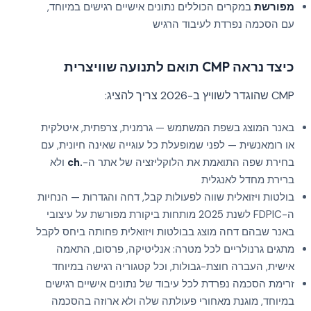
מפורשת
במקרים הכוללים נתונים אישיים רגישים במיוחד,
עם הסכמה נפרדת לעיבוד הרגיש
כיצד נראה CMP תואם לתנועה שוויצרית
CMP שהוגדר לשוויץ ב-2026 צריך להציג:
באנר המוצג בשפת המשתמש — גרמנית, צרפתית, איטלקית
או רומאנשית — לפני שמופעלת כל עוגייה שאינה חיונית, עם
בחירת שפה התואמת את הלוקליזציה של אתר ה-
.ch
ולא
ברירת מחדל לאנגלית
בולטות ויזואלית שווה לפעולות קבל, דחה והגדרות — הנחיות
ה-FDPIC לשנת 2025 מותחות ביקורת מפורשת על עיצובי
באנר שבהם דחה מוצג בבולטות ויזואלית פחותה ביחס לקבל
מתגים גרנולריים לכל מטרה: אנליטיקה, פרסום, התאמה
אישית, העברה חוצת-גבולות, וכל קטגוריה רגישה במיוחד
זרימת הסכמה נפרדת לכל עיבוד של נתונים אישיים רגישים
במיוחד, מוגנת מאחורי פעולתה שלה ולא ארוזה בהסכמה