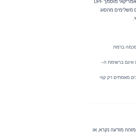
עבור מפרסם מהאיחוד האירופי, ההשפעה המעשית היא שניתן להעביר נתונים אישיים לספק אמריקאי מוסמך DPF
ים משלימים מהסוג
הסכמה ברמת
 ה-SSP שלך או ספק האנליטיקה אינם ברשימת ה-
ם מאמתים רק קווי
 מזהה מודעה נקרא, או