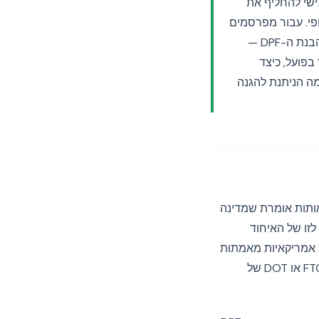
יון השלישי להחליף את
ירופי. עבור מפרסמים
המנהלים תעבורת האיחוד האירופי דרך SSPs, DSPs, כלי אנליטיקה ו-CMPs ממוקדי ארה"ב, הבנת ה-DPF —
ה עוד אופציונלית. מדריך זה מסביר מה ה-DPF מאשר בפועל, כיצד
ה הניתנת להגנה
מכוח סעיף 45 ל-GDPR. החלטת נאותות אומרת שמדינה
זו של האיחוד
D הוא מנגנון הכניסה. חברות אמריקאיות מאמתות
את עצמן מול מחלקת המסחר, מתחייבות לקבוצה של עקרונות פרטיות, ונכפות עליהן אכיפת FTC או DOT של