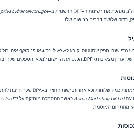
לת את רשימת ה-DPF הרשמית ב-
privacyframework.gov
ל
ש מדי שנה. ספק שסטטוסו קורא
לא פעיל
,
נסוג
או
פג תוקף
אינו יכול
ת הרישום למלאי הספקים שלך ובדוק מחדש מדי רבעון.
וסות
חברות אחזקה רבות מאמתות כמה שלוחות ולא אחר
ה עם
Acme Marketing UK Ltd
כאשר ההסמכה מוחזקת על ידי
e Inc.
אז מהתחום המוסמך.
כוסות