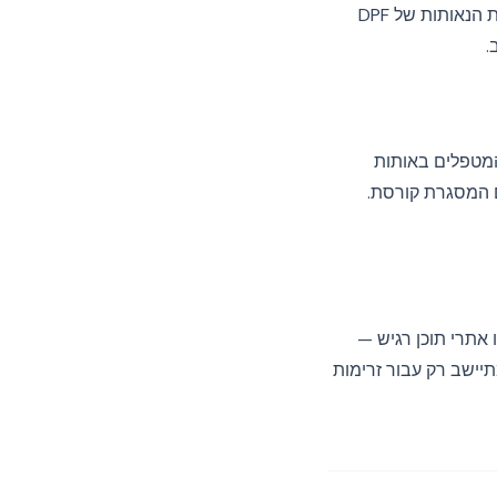
דרוש שה-DPAs שלך יכלול את SCCs משנת 2021 כסעיף גיבוי שמופעל אוטומטית אם החלטת הנאותות של DPF
.
יוחד עבור ספקים המטפלים באותות
ם המסגרת קורסת.
אתרי תוכן רגיש —
תועלת מתיישב רק עבור זרימות