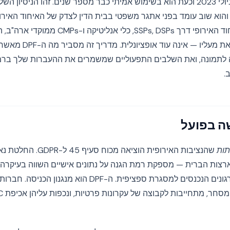
ידי הנציבות האירופית ביולי 2023 וכעת הוא בשימוש אמיתי כבר מספר שנים. זהו הניס
Priva שבוטל, והוא שוב עומד בפני אתגר משפטי בבית הדין לצדק של האיחוד הא
ושכבת ההסכמה שנמצאת מעליו — אינ
 לתמונה, ואת השלבים התפעוליים שמשמרים את ההעברות שלך ברמ
.
תות
שהנציבות האירופית הוציאה 
רצות הברית — מספקת רמת הגנה על נתונים אישיים השווה בעיקרה ל
האירופי, אך רק עבור ארגונים הנכנסים למסגרת ספציפית. ה-PF