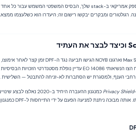
. רגולטורים ומבקרים יבקשו רישום זה; היעדרו הוא כשלעצמו ממצא.
פעיל הפרטיות Max Schrems וארגונו NOYB הגישו תביעה נגד 
המעקב של ארה"ב מכוח הצו הנשיאותי EO 14086 עדיין נופלת מסטנדרטי הזכו
Privacy Shield
כמנגנון ההעברה היחיד ב-2020 נאלצ
כשSchrems II ביטל אותו. אותה מ