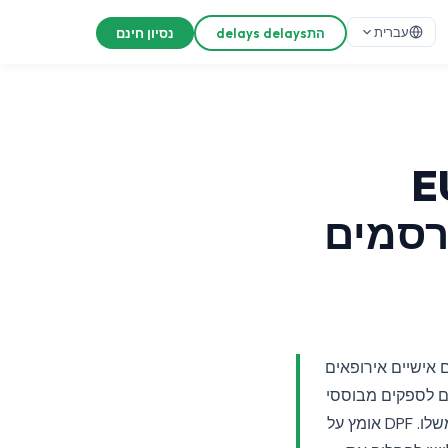
עברית
התdelays delays
נסיון חינם
EU-U
Privacy ) למפרסמים
אישיים אירופאים
ת — לזרום לספקים מבוססי
ארה"ב מבלי שכל מפרסם יצטרך לנהל משא ומתן על Clauses Contractuelles Standard משלו. DPF אומץ על