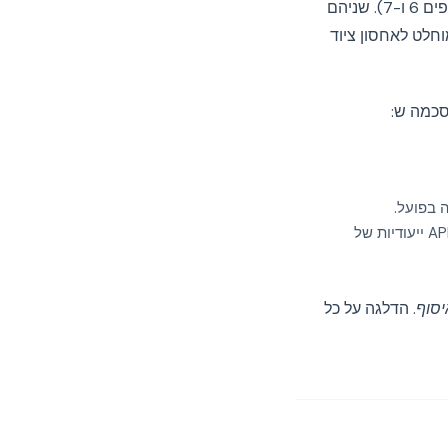
אירוע נשלח לתג. אותו רגע מוסדר על ידי ה-ePrivacy Directive (סעיף 5(3)) וה-GDPR (סעיפים 6 ו-7). שניהם
חלט לאחסון ציוד
 בפועל.
מעבירה את מצב ההסכמה לכל כלי במורד הזרם דרך TCF v2.3, Google Consent Mode v2, או API ייעודיות של
סוף
. הדלגה על כל