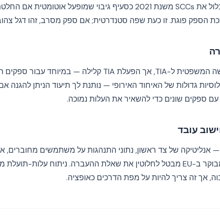
 הספק פוגת. זו כעת שפה סטנדרטית; אם ספק מסרב, זהו דגל צהוב
ה-DPF מסיר את הדרישה המשפטית ל-TIA, אך הפעלת TIA קלילה — במ
לוסיות גדולות של האיחוד האירופי — נותנת לך תיעוד הניתן להגנה א
 ספקים שונים כדי להשאיר את העלות נמוכה.
ישוב עובד
 אנליטיקה של צד ראשון, נתוני התנהגות על משתמשים מחוברים, או 
מעבר לספק מאוחסן ומבוקר ב-EU מבטל לחלוטין את שאלת ההעברה. ניתוח עלות-
וה, אך זה צריך להיות על מפת הדרכים כאופציה.