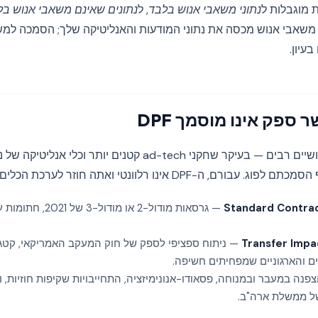
נתוני משאבי אנוש בלבד
, ל
נתונים שאינם משאבי אנוש בל
משאבי אנוש מכסה את נתוני המודעות והאנליטיקה שלך; הסמכה למש
עיון.
ספק אינו מוסמך DPF
ספקים אמריקאיים שימושיים רבים — בעיקר שחקני ad-tech קטנים יות
DPF אינו רלוונטי ואתה חוזר לערכת הכלים שלפני 2023:
Standard Contrac
— גרסאות מודול-2 או מוד
Transfer Impa
— ניתוח ספציפי לספק של חוק המעקב האמריקאי, קטגו
ים והארגוניים שמפחיתים חשיפה.
נה במעבר ובמנוחה, פסאודו-אנונימיזציה, התחייבויות שקיפות חוזיות, ו
ל ממשלת ארה"ב.