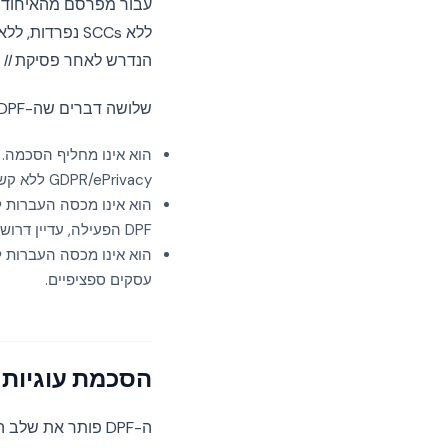
ללא SCCs נפר
הנדרש לאחר פסיקת
II
שלושה דברים שה-DPF
הוא אינו מחליף הסכמה. 
GDPR/ePrivacy ללא קשר לאן הנתונים מגיעים בסופו של דבר.
DPF הפעילה, עדיין דרושים לך SCCs ו-TIA.
הוא אינו מכסה העברות ל
עסקים ספציפיים.
הסכמת עוגיות 
ה-DPF פותר את של