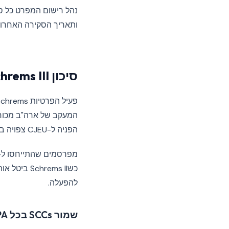
ותאריך הסקירה האחרונה
סיכון Schrems III וכיצד לבצר את העתיד
הפניה ל-CJEU צפויה ברחבי הענף, ולמסגרת יש הסתברות לא-זניחה להתבטל — השלישית בעשרים שנה.
מפרסמים שהתייחסו ל-
להפעלה.
שמור SCCs בכל DPA