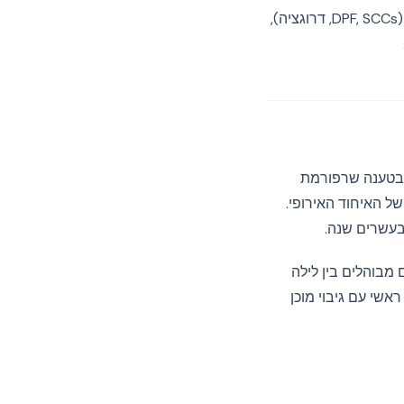
נהל רישום המפרט כל ספק אמריקאי ב-stack שלך, הבסיס המשפטי המשמש עבור כל אחד (DPF, SCCs, דרוגציה),
ה-DPF זמן קצר לאחר אימוצו, בטענה שרפורמת
יות הבסיסיות של האיחוד האירופי.
ו לבצע שינויים מבוהלים בין לילה
בוכה ניתנת למניעה הפעם על ידי התייחסות ל-DPF כמנגנון ראשי עם גיבוי מוכן