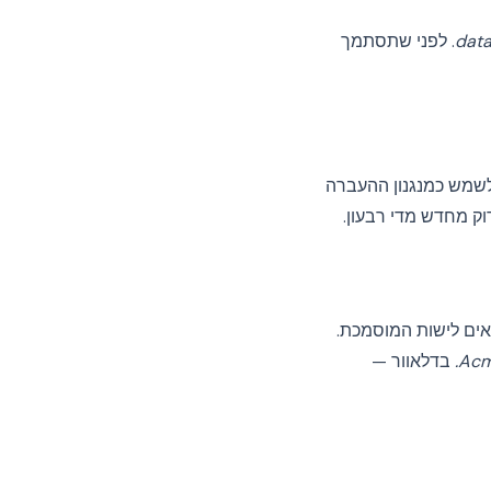
data
. לפני שתסתמך
 לשמש כמנגנון ההעברה
ות. ישות החוזה ב-DPA שלך חייבת להתאים לישות המוסמכת.
Acm
בדלאוור —