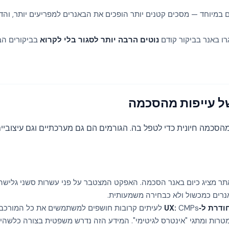
במיוחד — מסכים קטנים יותר הופכים את הבאנרים למפריעים יותר, והדח
ו באנר בביקור קודם
נוטים הרבה יותר לסגור בלי לקרוא
בביקורים הב
ל עייפות מהסכמה
הסכמה חיונית כדי לטפל בה. הגורמים הם גם מערכתיים וגם עיצוביים
ר מציג כיום באנר הסכמה. האפקט המצטבר על פני עשרות סשני גלישה 
רים כמכשול ולא כבחירה משמעותית.
רת ל‑UX:
CMPs לעיתים קרובות חושפים למשתמשים את כל המורכב
 TCF, תיאורי מטרות ומתגי "אינטרס לגיטימי". המידע הזה נדרש משפטית בצורה כלש