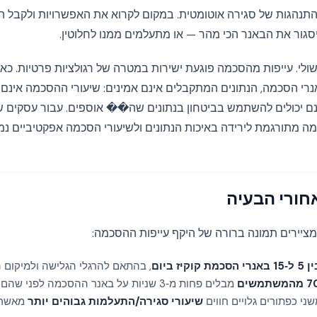
התנהגות של סגירה אוטומטית. במקום לקרוא את האפשרויות ולקבל 
סגור את הבאנר הכי מהר — או מתעלמים ממנו לחלוטין.
ו אינה סתם מטרד UX שולי. עייפות מהסכמה פוגעת ישירות במטרה של רגולציות פרטי
נרי הסכמה, הנתונים המתקבלים אינם אמינים: שיעורי ההסכמה אינ
נם יכולים להשתמש בביטחון בנתונים שה�� אוספים. עבור עסקים ש
ה מתורגמת לירידה באיכות הנתונים ולשיעורי הסכמה אפקטיביים נמוכ
ורי הבעיה
מציירים תמונה ברורה של היקף עייפות ההסכמה:
1 באנרי הסכמת קוקיז ביום
, בהתאם להרגלי הגלישה ולמיקום הג
מבלים פחות מ‑3 שניות על באנר ההסכמה לפני שהם פועלים.
ני כפתורים גלויים חווים
שיעורי סגירה/התעלמות גבוהים יותר
מאשר 