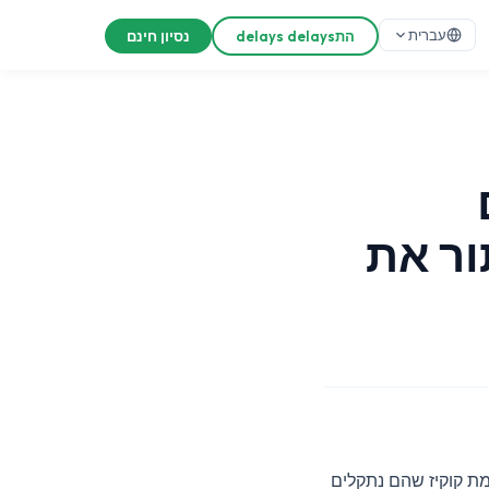
עברית
התdelays delays
נסיון חינם
ור את
ת קוקיז שהם נתקלים