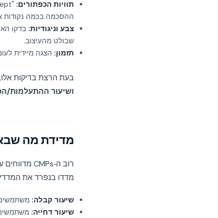
תוויות הכפתורים:
ההסכמה בכמה נקודות אח
צבע וניגודיות:
בדקו האם
שבולט מהעיצוב.
תזמון:
הצגה מיידית לעומ
בעת הרצת בדיקות אלו,
ושיעור ההתעלמות/הס
מדידת מה שבא
רוב ה‑CMPs 
מדדו בנפרד את המדדי
שיעור קבלה:
משתמשים שלחצו ב
שיעור דחייה:
משתמשים שלחצו ב