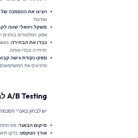
הציגו את ההסמכה של ה‑CMP שלכ
אמינות.
משקל ויזואלי שווה לקב
אמון. רגולטורים בוחנים 
כבדו את הבחירה:
כאשר 
הדחייה וכבדו אותה.
ספקו נקודת גישה קבוע
מרגיעים את המשתמשים ו
A/B Testing לבאנר ההסכמה שלכם
יש לבחון באנרי הסכמה
מיקום הבאנר:
פס תחתון 
אורך הטקסט:
בדקו תיאו