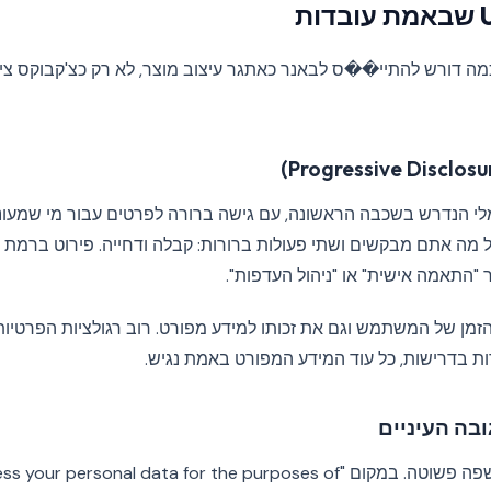
ה דורש להתיי��ס לבאנר כאתגר עיצוב מוצר, לא רק כצ'קבוקס ציו
לי הנדרש בשכבה הראשונה, עם גישה ברורה לפרטים עבור מי שמעוני
 מה אתם מבקשים ושתי פעולות ברורות: קבלה ודחייה. פירוט ברמת 
 "התאמה אישית" או "ניהול העדפות".
זמן של המשתמש וגם את זכותו למידע מפורט. רוב רגולציות הפרטיו
 בדרישות, כל עוד המידע המפורט באמת נגיש.
בה העיניים
החליפו ז'רגון משפטי בשפה פשוטה. במקום " personal data for the purposes of