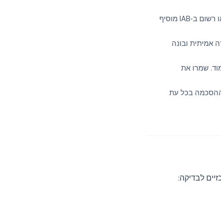
אזכור שהפתרון שלכם להסכמה מאושר על ידי Google או רשום ב‑IAB מוסיף
 אמיתית ובונה
וד. שמרו את
ההסכמה בכל עת
יים לבדיקה: