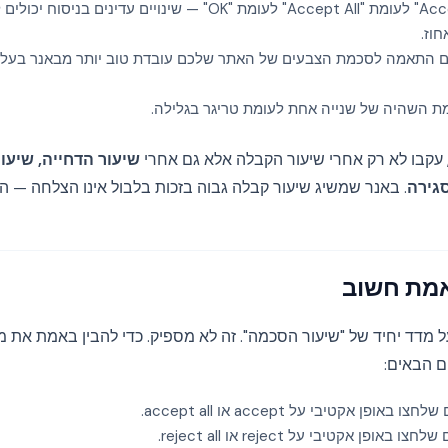
"Accept" לעומת "Accept All" לעומת "OK" — שינויים עדינים בנ
וז.
 התאמה לסכמת הצבעים של האתר שלכם עובדת טוב יותר מבאנר בעל ני
ת השהיה של שנייה אחת לעומת טריגר בגלילה.
 עקבו לא רק אחרי שיעור הקבלה אלא גם אחרי
שיעור הדחייה, שיע
גירה
. באנר שמשיג שיעור קבלה גבוה בזכות בלבול אינו הצלחה — הוא 
מת חשוב
מדווחים על מדד יחיד של "שיעור הסכמה". זה לא מספיק. כדי להבין באמת א
ם הבאים:
אופן אקטיבי על accept או accept all.
אופן אקטיבי על reject או reject all.