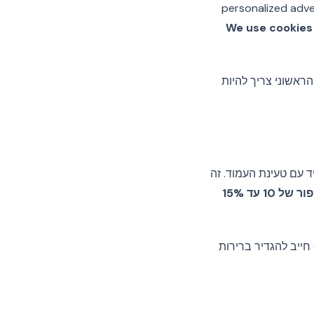
personalized adve
"We use cookies
ראשוני צריך להיות
יג אותו מיד עם טעינת העמוד. זה
שיפור של 10 עד 15%
עם זאת, יש להיזהר: אם כל קוקי לא חיוני נטען לפני הופעת הבאנר, יש לכם בעיית ציות. ה‑CMP חייב להגדיר ברירות