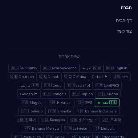
חברה
דף הבית
צור קשר
שפות אחרות
🇬🇧 English
🇸🇦 العربية
🇦🇿 Azərbaycanca
🇧🇬 Български
🇩🇪 Deutsch
🇩🇰 Dansk
🇨🇿 Čeština
🏴 Català
🇧🇩 বাংলা
🇬🇷 Ελληνικά
🇪🇸 Español
🇪🇪 Eesti
🇮🇷 فارسی
🏴 Galego
🇫🇷 Français
🇵🇭 Filipino
🇫🇮 Suomi
🇮🇱 עברית
🇮🇳 हिन्दी
🇭🇷 Hrvatski
🇭🇺 Magyar
🇮🇹 Italiano
🇮🇸 Íslenska
🇮🇩 Bahasa Indonesia
🇰🇷 한국어
🇰🇿 Қазақша
🇬🇪 ქართული
🇯🇵 日本語
🇲🇾 Bahasa Melayu
🇱🇻 Latviešu
🇱🇹 Lietuvių
🇵🇹 Português
🇵🇱 Polski
🇳🇴 Norsk
🇳🇱 Nederlands