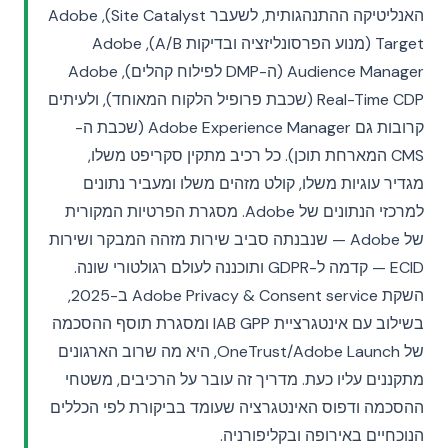
האנליטיקה ההתנהגותית, לשעבר Site Catalyst), Adobe
Target (מנוע הפרסונליזציה ובדיקות A/B), Adobe
Audience Manager (ה-DMP לפילוח קהלים), Adobe
Real-Time CDP (שכבת פרופיל הלקוח המאוחד), ולעיתים
קרובות גם Adobe Experience Manager (שכבת ה-
CMS המארחת תוכן). כל רכיב מתקין סקריפט משלו,
מגדיר עוגיות משלו, קולט מזהים משלו ומעביר נתונים
למרכזי הנתונים של Adobe. מסגרת הפרטיות המקורית
של Adobe — שנבנתה סביב שירות מזהה המבקר ושירות
ECID — קדמה ל-GDPR ותוכננה לעולם רגולטורי שונה.
השקת Adobe Privacy & Consent service ב-2025,
בשילוב עם אינטגרציית IAB GPP ומסגרת תוסף ההסכמה
של OneTrust/Adobe Launch, היא מה שרוב הארגונים
מתקננים עליו כעת. מדריך זה עובר על הרכיבים, משטחי
ההסכמה ודפוס האינטגרציה שעומד בביקורת לפי הכללים
הנוכחיים באירופה ובקליפורניה.