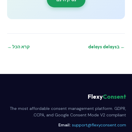
← בdelays delays
קרא הכל →
Flexy
Consent
The most affordable consent management platform. GDPR,
CCPA, and Google Consent Mode V2 compliant.
Email:
support@flexyconsent.com