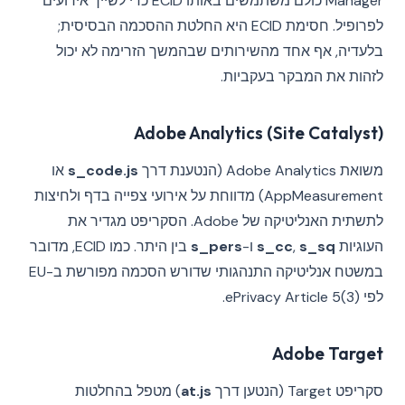
Manager כולם משתמשים באותו ECID כדי לשייך אירועים
לפרופיל. חסימת ECID היא החלטת ההסכמה הבסיסית;
בלעדיה, אף אחד מהשירותים שבהמשך הזרימה לא יכול
לזהות את המבקר בעקביות.
Adobe Analytics (Site Catalyst)
משואת Adobe Analytics (הנטענת דרך
s_code.js
או
AppMeasurement) מדווחת על אירועי צפייה בדף ולחיצות
לתשתית האנליטיקה של Adobe. הסקריפט מגדיר את
העוגיות
s_sq
,
s_cc
ו-
s_pers
בין היתר. כמו ECID, מדובר
במשטח אנליטיקה התנהגותי שדורש הסכמה מפורשת ב-EU
לפי ePrivacy Article 5(3).
Adobe Target
סקריפט Target (הנטען דרך
at.js
) מטפל בהחלטות