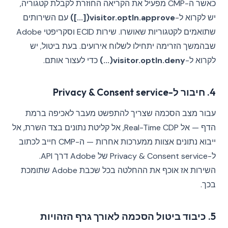
כאשר ה-CMP מפעיל את הקריאה החוזרת לקבלת קטגוריה,
יש לקרוא ל-
visitor.optIn.approve([...])
עם השירותים
שתואמים לקטגוריות שאושרו. שירות ECID וסקריפטי Adobe
שבהמשך הזרימה יתחילו לשלוח אירועים. בעת ביטול, יש
לקרוא ל-
visitor.optIn.deny(...)
כדי לעצור אותם.
4. חיבור ל-Privacy & Consent service
עבור מצב הסכמה שצריך להתפשט מעבר לאכיפה ברמת
הדף — אל Real-Time CDP, אל קליטת נתונים בצד השרת, אל
ייבוא נתונים אצוות ממערכות אחרות — ה-CMP חייב לכתוב
ל-Privacy & Consent service של Adobe דרך API.
השירות אז אוכף את ההחלטה בכל שכבת Adobe שתומכת
בכך.
5. כיבוד ביטול הסכמה לאורך גרף הזהויות