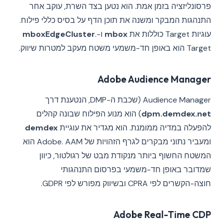
פרסונליזציה בזמן אמת. הוא נטען בצד השרת, עוקב אחר
התנהגות המבקר ומשנה את תוכן הדף על בסיס כללי פילוח.
עוגיות Target כוללות את
mbox
ו-
.
mboxEdgeCluster
Target הוא באופן חד-משמעי משטח מעקב למטרות שיווק.
Adobe Audience Manager
Audience Manager (שכבת ה-DMP, הנטענת דרך
dpm.demdex.net
) הוא מנוע הפילוח שבונה קהלים
להפעלה במדיה ממומנת. הוא מגדיר את עוגיית
demdex
ומעביר נתוני מבקרים לגרף הזהויות של Adobe. AAM הוא
המשטח החשוף ביותר מנקודת מבט של רגולטור, כיוון
שמדובר באופן חד-משמעי בפרסום התנהגותי
חוצה-הקשרים לפי CPRA ובשיווק מפורש לפי GDPR.
Adobe Real-Time CDP