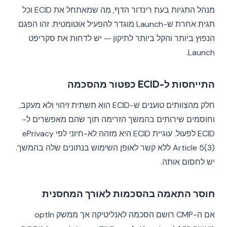
מנהל התגיות בעת רינדור הדף, מה שמאתחל את ECID וכל
תגית אחרת ש-Launch מוגדר להפעיל אוטומטית. זהו הפגם
הנפוץ ביותר והקל ביותר לתיקון — יש לדחות את סקריפט
Launch.
התייחסות ל-ECID כפטור מהסכמה
חלק מהצוותים טוענים ש-ECID הוא תשתית זיהוי ולא מעקב,
וחוסמים שירותים בהמשך הזרימה תוך שהם מאפשרים ל-
ECID לפעול. עוגיית ECID היא מזהה לא-חיוני לפי ePrivacy
Article 5(3) ללא קשר לאופן השימוש בנתונים שלה בהמשך.
יש לחסום אותה.
חוסר התאמה בהסכמות לאורך המחסנית
אם ה-CMP רושם הסכמה לאנליטיקה אך ממשק optIn