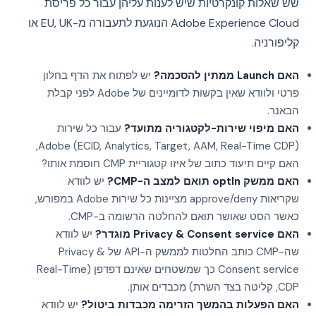
שש שאלות קונקרטיות שיש לענות עליהן עבור כל פריסת
Adobe Experience Cloud הנוגעת לתעבורה מ-EU, UK או
קליפורניה.
האם Launch ממתין להסכמה?
יש לפתוח את הדף בחלון
פרטי ולוודא שאין בקשות לדומיינים של Adobe לפני קבלת
הבאנר.
האם מיפוי שירות-לקטגוריה מתועד?
עבור כל שירות
Adobe (ECID, Analytics, Target, AAM, Real-Time CDP),
האם קיים תיעוד כתוב של איזו קטגוריית CMP חוסמת אותו?
האם ממשק optIn תואם למצב ה-CMP?
יש לוודא
שקריאות approve/deny מציינות כל שירות Adobe במפורש,
כאשר הסט שאושר תואם להחלטה הרשומה ב-CMP.
האם Privacy & Consent service מוגדר?
יש לוודא
שה-CMP כותב החלטות לממשק ה-API של Privacy &
Consent service כך שמשטחים שאינם דפדפן (Real-Time
CDP, קליטה בצד השרת) מכבדים אותן.
האם הפעלות בהמשך הזרימה מכבדות ביטול?
יש לוודא