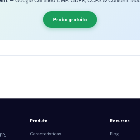
ent
— Google Certified CMP. GDPR, CCPA & Consent Mod
Proba gratuíta
Produto
Recursos
Características
Blog
PR,