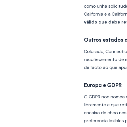
como unha solicitude
California e a Calif
válido que debe r
Outros estados 
Colorado, Connectic
recoñecemento de me
de facto ao que apun
Europa e GDPR
O GDPR non nomea o 
libremente e que ret
encaixa de cheo nese
preferencia lexibles