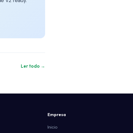
e V2 ready.
Ler todo →
Empresa
Inicio