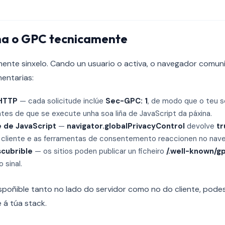
na o GPC tecnicamente
ente sinxelo. Cando un usuario o activa, o navegador comuni
entarias:
 HTTP
— cada solicitude inclúe
Sec-GPC: 1
, de modo que o teu s
ntes de que se execute unha soa liña de JavaScript da páxina.
 de JavaScript
—
navigator.globalPrivacyControl
devolve
tr
o cliente e as ferramentas de consentemento reaccionen no nav
scubrible
— os sitios poden publicar un ficheiro
/.well-known/gp
 sinal.
spoñible tanto no lado do servidor como no do cliente, podes
 á túa stack.