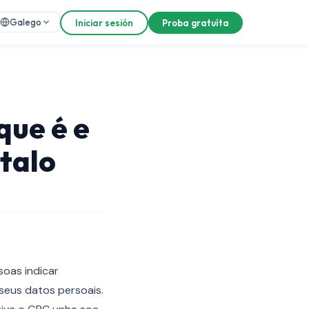
Galego
Iniciar sesión
Proba gratuíta
que é e
ctalo
soas indicar
seus datos persoais.