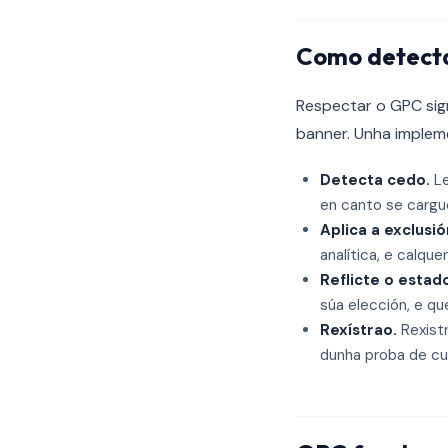
Como detectar
Respectar o GPC sign
banner. Unha implem
Detecta cedo.
Le
en canto se cargu
Aplica a exclusió
analítica, e calqu
Reflicte o estad
súa elección, e q
Rexístrao.
Rexistr
dunha proba de cu