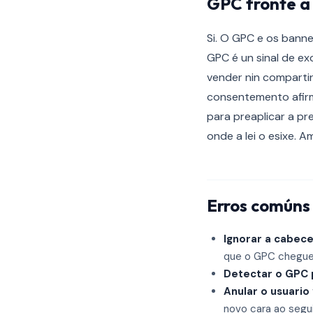
GPC fronte a
Si. O GPC e os bann
GPC é un sinal de ex
vender nin compartir
consentemento afirm
para preaplicar a pr
onde a lei o esixe. 
Erros comúns 
Ignorar a cabec
que o GPC chegue 
Detectar o GPC 
Anular o usuario
novo cara ao segu