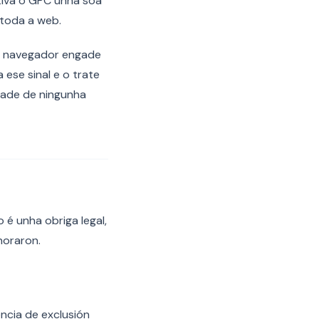
activa o GPC unha soa
 toda a web.
 o navegador engade
 ese sinal e o trate
dade de ningunha
é unha obriga legal,
noraron.
ncia de exclusión