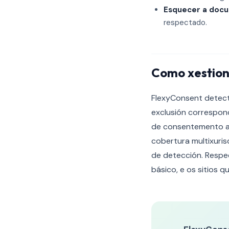
Esquecer a doc
respectado.
Como xestion
FlexyConsent detect
exclusión correspond
de consentemento aud
cobertura multixuris
de detección. Respec
básico, e os sitios 