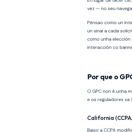
En lugar de facer cli
vez — no seu navega
Pénsao como un inte
un sinal a cada solic
como unha elección d
interacción co banne
Por que o GP
O GPC non é unha mer
e os reguladores xa
California (CCP
Baixo a CCPA modific