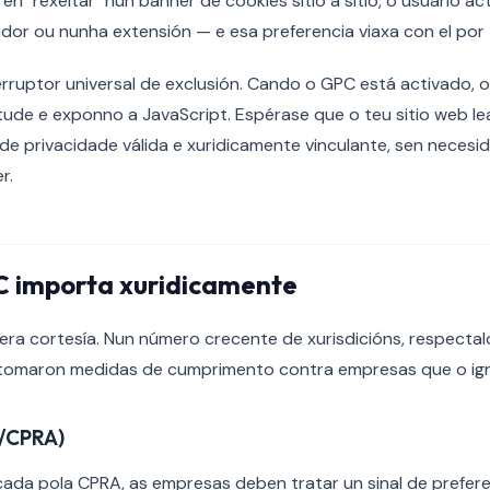
c en "rexeitar" nun banner de cookies sitio a sitio, o usuario 
dor ou nunha extensión — e esa preferencia viaxa con el por
rruptor universal de exclusión. Cando o GPC está activado,
itude e exponno a JavaScript. Espérase que o teu sitio web lea
e privacidade válida e xuridicamente vinculante, sen necesi
r.
C importa xuridicamente
a cortesía. Nun número crecente de xurisdicións, respectalo 
 tomaron medidas de cumprimento contra empresas que o ig
A/CPRA)
ada pola CPRA, as empresas deben tratar un sinal de prefere