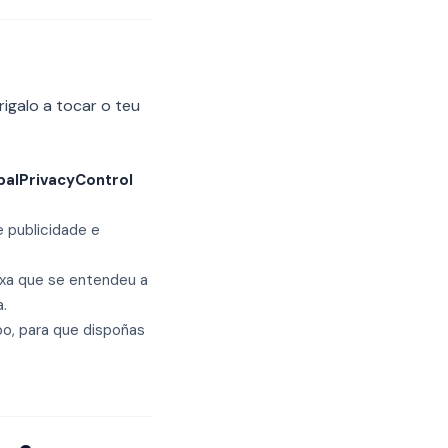
igalo a tocar o teu
balPrivacyControl
 publicidade e
exa que se entendeu a
.
po, para que dispoñas