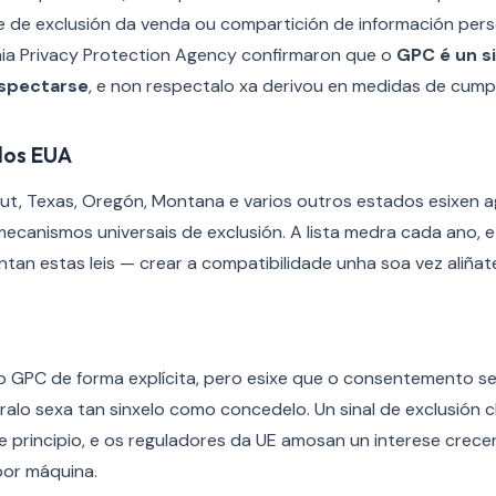
 de exclusión da venda ou compartición de información persoa
ornia Privacy Protection Agency confirmaron que o
GPC é un si
espectarse
, e non respectalo xa derivou en medidas de cump
dos EUA
ut, Texas, Oregón, Montana e varios outros estados esixen a
canismos universais de exclusión. A lista medra cada ano, 
tan estas leis — crear a compatibilidade unha soa vez aliñat
GPC de forma explícita, pero esixe que o consentemento s
iralo sexa tan sinxelo como concedelo. Un sinal de exclusión 
 principio, e os reguladores da UE amosan un interese crecen
 por máquina.