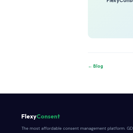
FlexyCons
← Blog
Flexy
Consent
The most affordable consent management platform. GD