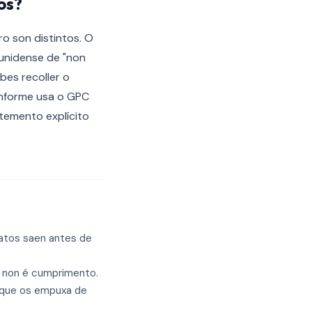
os?
o son distintos. O
ounidense de "non
bes recoller o
onforme usa o GPC
ntemento explícito
datos saen antes de
 non é cumprimento.
 que os empuxa de