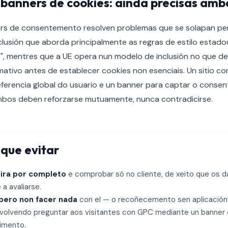
 banners de cookies: aínda precisas amb
ers de consentemento resolven problemas que se solapan per
clusión que aborda principalmente as regras de estilo estad
", mentres que a UE opera nun modelo de inclusión no que de
ativo antes de establecer cookies non esenciais. Un sitio c
eferencia global do usuario e un banner para captar o conse
Ambos deben reforzarse mutuamente, nunca contradicirse.
que evitar
eira por completo
e comprobar só no cliente, de xeito que os 
a avaliarse.
pero non facer nada
con el — o recoñecemento sen aplicación
volvendo preguntar aos visitantes con GPC mediante un banner
imento.