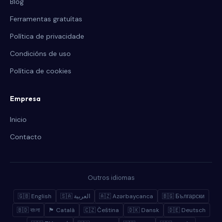
Blog
Ferramentas gratuítas
Política de privacidade
Condicións de uso
Política de cookies
Empresa
Inicio
Contacto
Outros idiomas
🇬🇧 English
🇸🇦 العربية
🇦🇿 Azərbaycanca
🇧🇬 Български
🇧🇩 বাংলা
🏴 Català
🇨🇿 Čeština
🇩🇰 Dansk
🇩🇪 Deutsch