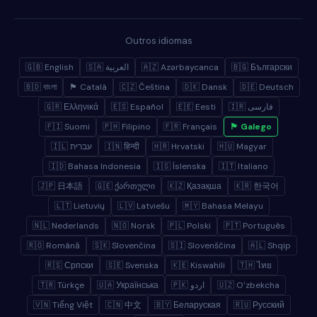
Outros idiomas
🇬🇧 English
🇸🇦 العربية
🇦🇿 Azərbaycanca
🇧🇬 Български
🇧🇩 বাংলা
🏴 Català
🇨🇿 Čeština
🇩🇰 Dansk
🇩🇪 Deutsch
🇬🇷 Ελληνικά
🇪🇸 Español
🇪🇪 Eesti
🇮🇷 فارسی
🇫🇮 Suomi
🇵🇭 Filipino
🇫🇷 Français
🏴 Galego
🇮🇱 עברית
🇮🇳 हिन्दी
🇭🇷 Hrvatski
🇭🇺 Magyar
🇮🇩 Bahasa Indonesia
🇮🇸 Íslenska
🇮🇹 Italiano
🇯🇵 日本語
🇬🇪 ქართული
🇰🇿 Қазақша
🇰🇷 한국어
🇱🇹 Lietuvių
🇱🇻 Latviešu
🇲🇾 Bahasa Melayu
🇳🇱 Nederlands
🇳🇴 Norsk
🇵🇱 Polski
🇵🇹 Português
🇷🇴 Română
🇸🇰 Slovenčina
🇸🇮 Slovenščina
🇦🇱 Shqip
🇷🇸 Српски
🇸🇪 Svenska
🇰🇪 Kiswahili
🇹🇭 ไทย
🇹🇷 Türkçe
🇺🇦 Українська
🇵🇰 اردو
🇺🇿 Oʻzbekcha
🇻🇳 Tiếng Việt
🇨🇳 中文
🇧🇾 Беларуская
🇷🇺 Русский