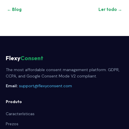
← Blog
Ler todo →
Flexy
Consent
The most affordable consent management platform. GDPR,
CCPA, and Google Consent Mode V2 compliant.
Email:
support@flexyconsent.com
Produto
Características
Prezos