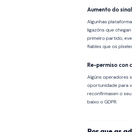
Aumento do sinal
Algunhas plataformas
ligazóns que chegan 
primeiro partido, ev
fiables que os píxe
Re-permiso con 
Algúns operadores s
oportunidade para vo
reconfirmasen o seu 
baixo o GDPR.
Por que as ad