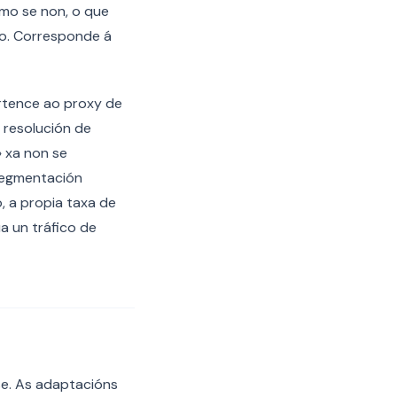
omo se non, o que
io. Corresponde á
ertence ao proxy de
a resolución de
 xa non se
segmentación
, a propia taxa de
a un tráfico de
se. As adaptacións