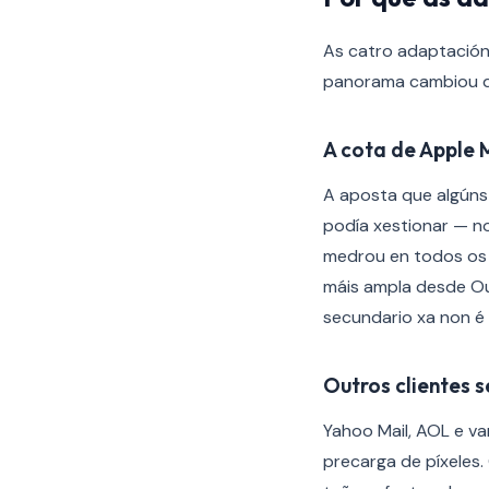
As catro adaptación
panorama cambiou de
A cota de Apple 
A aposta que algúns
podía xestionar — no
medrou en todos os 
máis ampla desde Ou
secundario xa non é 
Outros clientes 
Yahoo Mail, AOL e v
precarga de píxeles