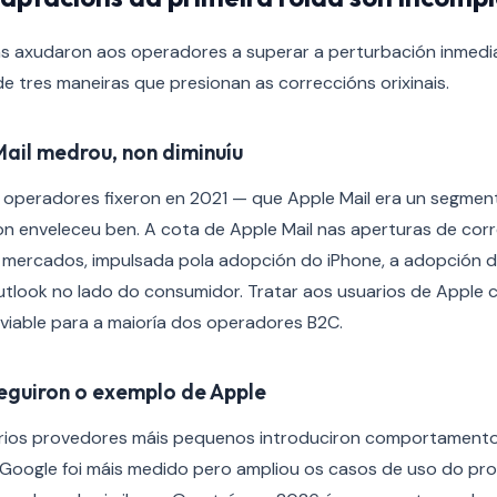
s axudaron aos operadores a superar a perturbación inmedia
 tres maneiras que presionan as correccións orixinais.
Mail medrou, non diminuíu
 operadores fixeron en 2021 — que Apple Mail era un segment
n enveleceu ben. A cota de Apple Mail nas aperturas de corr
mercados, impulsada pola adopción do iPhone, a adopción d
tlook no lado do consumidor. Tratar aos usuarios de Apple
viable para a maioría dos operadores B2C.
seguiron o exemplo de Apple
arios provedores máis pequenos introduciron comportamentos
. Google foi máis medido pero ampliou os casos de uso do pr