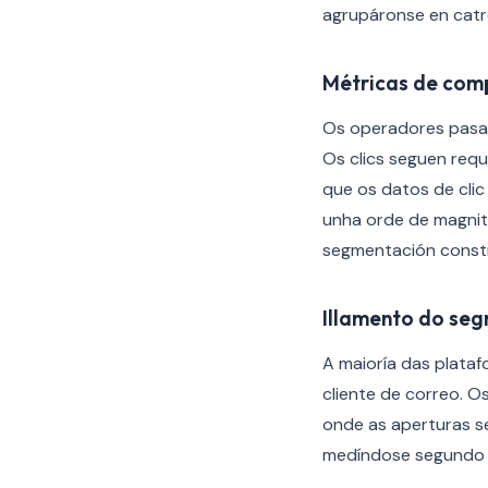
agrupáronse en catro
Métricas de comp
Os operadores pasar
Os clics seguen requ
que os datos de clic
unha orde de magnitu
segmentación constru
Illamento do se
A maioría das plata
cliente de correo. 
onde as aperturas se
medíndose segundo a