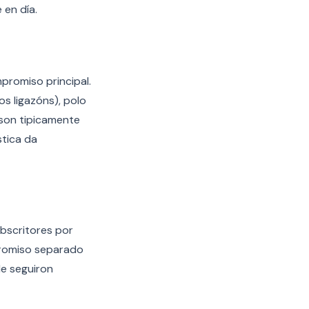
 en día.
promiso principal.
os ligazóns), polo
 son tipicamente
stica da
bscritores por
promiso separado
le seguiron