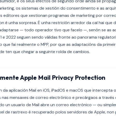
sumidor, e os seus efectos de segundo orde aínda se propag
rketing, os sistemas de xestión do consentimento e as arqui
 os editores que xestionan programas de marketing por correo
n é unha sorpresa. É unha restrición arredor da cal hai que 
 adaptarse — todo operador tivo que facelo —, senón se as 
21 e 2022 seguen sendo válidas fronte ao panorama regulator
 o que fai realmente o MPP, por que as adaptacións da primeir
de ten que chegar a seguinte rolda de cambios.
lmente Apple Mail Privacy Protection
 da aplicación Mail en iOS, iPadOS e macOS que intercepta o
 nas mensaxes de correo electrónico e precárgaos a través 
o un usuario de Mail abre un correo electrónico — ou simple
el de rastrexo é recuperado polos servidores de Apple, non 