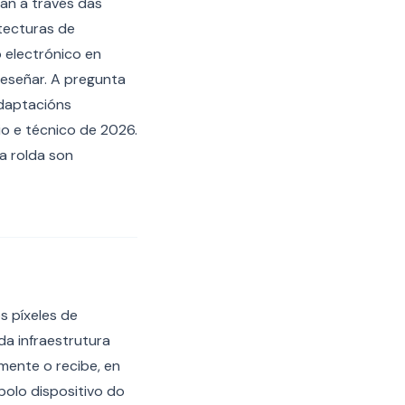
an a través das
tecturas de
 electrónico en
deseñar. A pregunta
adaptacións
io e técnico de 2026.
a rolda son
s píxeles de
da infraestrutura
mente o recibe, en
polo dispositivo do