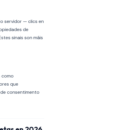
o servidor — clics en
propiedades de
stes sinais son máis
ra como
tores que
ro de consentimento
letas en 2026