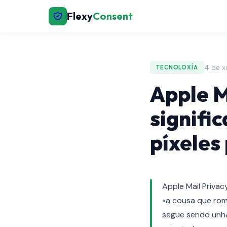
Flexy
Consent
4 de x
TECNOLOXÍA
Apple M
signifi
píxeles
Apple Mail Priva
«a cousa que rom
segue sendo unha 