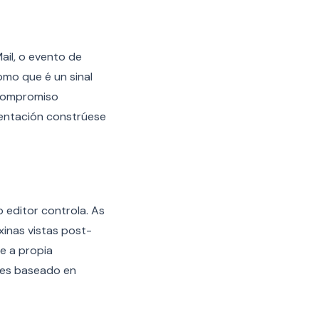
ail, o evento de
mo que é un sinal
-compromiso
mentación constrúese
 editor controla. As
xinas vistas post-
e a propia
eles baseado en