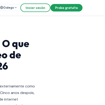
Galego
Iniciar sesión
Proba gratuíta
: O que
eo de
26
e externamente como
Cinco anos despois,
de internet