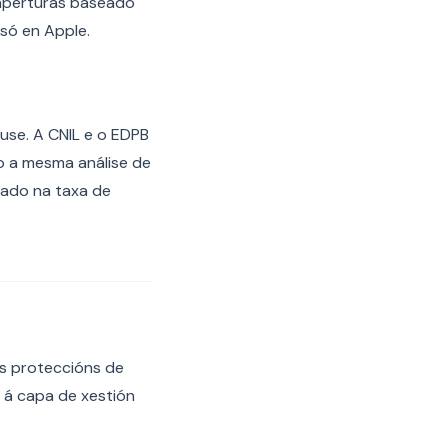
 aperturas baseado
só en Apple.
use. A CNIL e o EDPB
do a mesma análise de
ado na taxa de
as proteccións de
a á capa de xestión