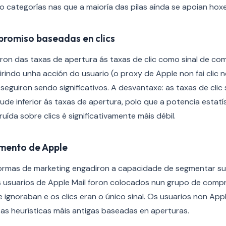
 categorías nas que a maioría das pilas aínda se apoian hoxe
romiso baseadas en clics
on das taxas de apertura ás taxas de clic como sinal de com
irindo unha acción do usuario (o proxy de Apple non fai clic n
 seguiron sendo significativos. A desvantaxe: as taxas de clic
de inferior ás taxas de apertura, polo que a potencia estatí
ída sobre clics é significativamente máis débil.
gmento de Apple
formas de marketing engadiron a capacidade de segmentar su
Os usuarios de Apple Mail foron colocados nun grupo de com
 ignoraban e os clics eran o único sinal. Os usuarios non App
s heurísticas máis antigas baseadas en aperturas.