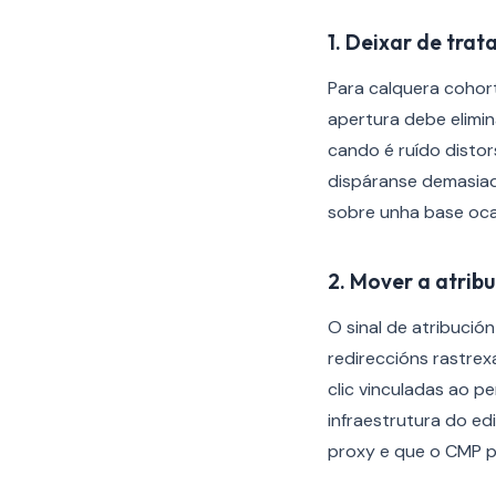
1. Deixar de tra
Para calquera cohort
apertura debe elimi
cando é ruído disto
dispáranse demasiad
sobre unha base oca
2. Mover a atrib
O sinal de atribució
redireccións rastrex
clic vinculadas ao p
infraestrutura do ed
proxy e que o CMP p