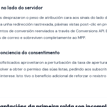
 no lado do servidor
 desprazaron o peso de atribución cara aos sinais do lado d
a unha redirección rastrexada, páxinas vistas post-clic en 
entos de conversión reenviados a través de Conversions API. E
les de correo e sobreviven completamente ao MPP.
conciencia do consentimento
ofisticados aproveitaron a perturbación da taxa de apertu
lver a obter o permiso das súas listas, pedindo aos subscri
interese. Isto tivo o beneficio adicional de reforzar o rexist
aptacións da primeira rolda son incomp