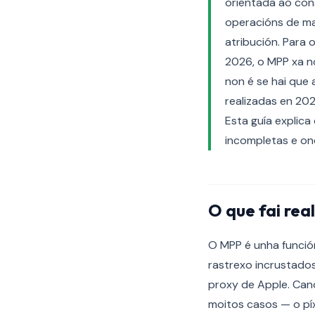
orientada ao con
operacións de ma
atribución. Para
2026, o MPP xa no
non é se hai que
realizadas en 20
Esta guía explica
incompletas e on
O que fai rea
O MPP é unha función
rastrexo incrustados
proxy de Apple. Cand
moitos casos — o píx