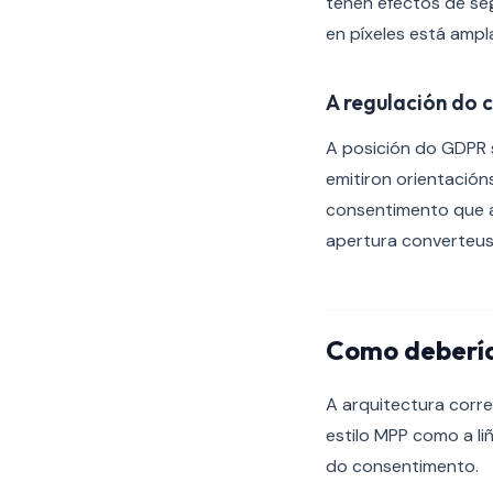
teñen efectos de se
en píxeles está amp
A regulación do 
A posición do GDPR s
emitiron orientación
consentimento que 
apertura converteus
Como debería
A arquitectura corr
estilo MPP como a li
do consentimento.