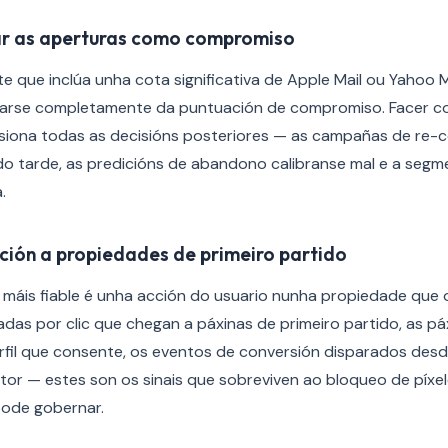
tar as aperturas como compromiso
e que inclúa unha cota significativa de Apple Mail ou Yahoo M
narse completamente da puntuación de compromiso. Facer co
rsiona todas as decisións posteriores — as campañas de re
o tarde, as predicións de abandono calibranse mal e a seg
.
ución a propiedades de primeiro partido
n máis fiable é unha acción do usuario nunha propiedade que o
adas por clic que chegan a páxinas de primeiro partido, as pá
erfil que consente, os eventos de conversión disparados desd
itor — estes son os sinais que sobreviven ao bloqueo de píx
ode gobernar.