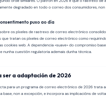
gundo orde similares. O patrón en 2026 é que o rastrexo de
lamente degradado en todo o correo dos consumidores, non 
consentimento puxo ao día
obre os píxeles de rastrexo de correo electrónico consolido
s que tratan os píxeles de correo electrónico como requirin
as cookies web. A dependencia «suave» do compromiso base
e nunha cuestión regulatoria ademais dunha técnica.
 ser a adaptación de 2026
ecta para un programa de correo electrónico de 2026 trata 
ña base, non a excepción, e incorpora as implicacións de volt