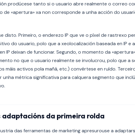
ción prodúcese tanto si o usuario abre realmente o correo c
nto de «apertura» xa non corresponde a unha acción do usuar
e disto. Primeiro, o enderezo IP que ve o píxel de rastrexo p
itivo do usuario, polo que a xeolocalización baseada en IP e 
en IP deixan de funcionar. Segundo, o momento da «apertura»
nto no que o usuario realmente se involucrou, polo que a 
 máis activos pola mañá, etc.) convértese en ruído. Terceiro
r unha métrica significativa para calquera segmento que inclú
vo.
 adaptacións da primeira rolda
ndustria das ferramentas de marketing apresurouse a adaptar