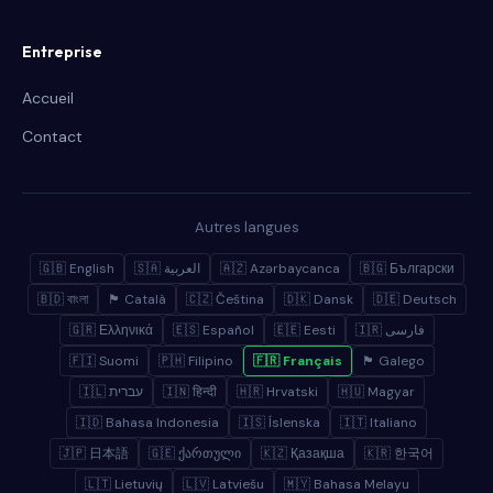
Entreprise
Accueil
Contact
Autres langues
🇬🇧 English
🇸🇦 العربية
🇦🇿 Azərbaycanca
🇧🇬 Български
🇧🇩 বাংলা
🏴 Català
🇨🇿 Čeština
🇩🇰 Dansk
🇩🇪 Deutsch
🇬🇷 Ελληνικά
🇪🇸 Español
🇪🇪 Eesti
🇮🇷 فارسی
🇫🇮 Suomi
🇵🇭 Filipino
🇫🇷 Français
🏴 Galego
🇮🇱 עברית
🇮🇳 हिन्दी
🇭🇷 Hrvatski
🇭🇺 Magyar
🇮🇩 Bahasa Indonesia
🇮🇸 Íslenska
🇮🇹 Italiano
🇯🇵 日本語
🇬🇪 ქართული
🇰🇿 Қазақша
🇰🇷 한국어
🇱🇹 Lietuvių
🇱🇻 Latviešu
🇲🇾 Bahasa Melayu