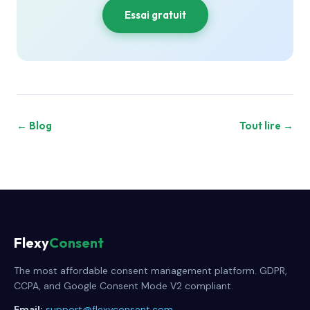
Essai gratuit
← Blog
Tout lire →
Flexy
Consent
The most affordable consent management platform. GDPR,
CCPA, and Google Consent Mode V2 compliant.
Email:
support@flexyconsent.com