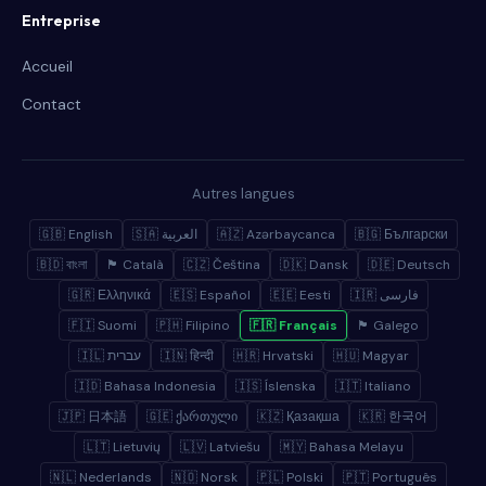
Entreprise
Accueil
Contact
Autres langues
🇬🇧 English
🇸🇦 العربية
🇦🇿 Azərbaycanca
🇧🇬 Български
🇧🇩 বাংলা
🏴 Català
🇨🇿 Čeština
🇩🇰 Dansk
🇩🇪 Deutsch
🇬🇷 Ελληνικά
🇪🇸 Español
🇪🇪 Eesti
🇮🇷 فارسی
🇫🇮 Suomi
🇵🇭 Filipino
🇫🇷 Français
🏴 Galego
🇮🇱 עברית
🇮🇳 हिन्दी
🇭🇷 Hrvatski
🇭🇺 Magyar
🇮🇩 Bahasa Indonesia
🇮🇸 Íslenska
🇮🇹 Italiano
🇯🇵 日本語
🇬🇪 ქართული
🇰🇿 Қазақша
🇰🇷 한국어
🇱🇹 Lietuvių
🇱🇻 Latviešu
🇲🇾 Bahasa Melayu
🇳🇱 Nederlands
🇳🇴 Norsk
🇵🇱 Polski
🇵🇹 Português