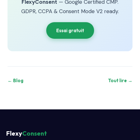
FlexyConsent
— Google Certified CMP.
GDPR, CCPA & Consent Mode V2 ready.
Essai gratuit
← Blog
Tout lire →
Flexy
Consent