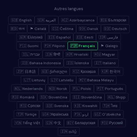
Autres langues
🇬🇧 English
🇸🇦 العربية
🇦🇿 Azərbaycanca
🇧🇬 Български
🇧🇩 বাংলা
🏴 Català
🇨🇿 Čeština
🇩🇰 Dansk
🇩🇪 Deutsch
🇬🇷 Ελληνικά
🇪🇸 Español
🇪🇪 Eesti
🇮🇷 فارسی
🇫🇮 Suomi
🇵🇭 Filipino
🇫🇷 Français
🏴 Galego
🇮🇱 עברית
🇮🇳 हिन्दी
🇭🇷 Hrvatski
🇭🇺 Magyar
🇮🇩 Bahasa Indonesia
🇮🇸 Íslenska
🇮🇹 Italiano
🇯🇵 日本語
🇬🇪 ქართული
🇰🇿 Қазақша
🇰🇷 한국어
🇱🇹 Lietuvių
🇱🇻 Latviešu
🇲🇾 Bahasa Melayu
🇳🇱 Nederlands
🇳🇴 Norsk
🇵🇱 Polski
🇵🇹 Português
🇷🇴 Română
🇸🇰 Slovenčina
🇸🇮 Slovenščina
🇦🇱 Shqip
🇷🇸 Српски
🇸🇪 Svenska
🇰🇪 Kiswahili
🇹🇭 ไทย
🇹🇷 Türkçe
🇺🇦 Українська
🇵🇰 اردو
🇺🇿 Oʻzbekcha
🇻🇳 Tiếng Việt
🇨🇳 中文
🇧🇾 Беларуская
🇷🇺 Русский
🇮🇳 தமிழ்